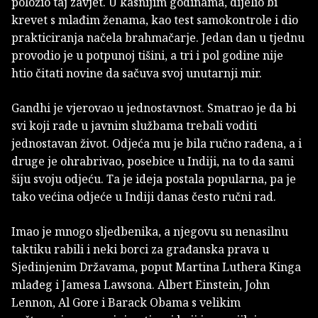
položio taj zavjet. U kasnijim godinama, dijelio bi
krevet s mlađim ženama, kao test samokontrole i dio
prakticiranja načela brahmačarje. Jedan dan u tjednu
provodio je u potpunoj tišini, a tri i pol godine nije
htio čitati novine da sačuva svoj unutarnji mir.
Gandhi je vjerovao u jednostavnost. Smatrao je da bi
svi koji rade u javnim službama trebali voditi
jednostavan život. Odjeća mu je bila ručno rađena, a i
druge je ohrabrivao, posebice u Indiji, na to da sami
šiju svoju odjeću. Ta je ideja postala popularna, pa je
tako većina odjeće u Indiji danas često ručni rad.
Imao je mnogo sljedbenika, a njegovu su nenasilnu
taktiku rabili i neki borci za građanska prava u
Sjedinjenim Državama, poput Martina Luthera Kinga
mlađeg i Jamesa Lawsona. Albert Einstein, John
Lennon, Al Gore i Barack Obama s velikim