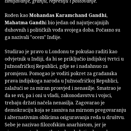
ismijavanje, grdnju, represiju i poštovanje.
Rođen kao
Mohandas Karamchand Gandhi
,
Mahatma Gandh
i bio jedan od najutjecajnijih
duhovnih i političkih vođa svojega doba. Počasno su
ga nazivali "ocem" Indije.
Studirao je pravo u Londonu te pokušao raditi kao
odvjetnik u Indiji, da bi se priključio indijskoj tvrtci u
Južnoafričkoj Republici, gdje se i nadahnuo za
promjenu. Pomogao je voditi pokret za građanska
prava indijskoga naroda u Južnoafričkoj Republici,
zalažući se za miran prosvjed i nenasilje. Smatrao je
da se svi, pa i oni u vladi, zakonodavstvu i vojsci,
trebaju držati načela nenasilja. Zagovarao je
demokraciju koja se zasniva na mirnom pregovaranju
i alternativnim oblicima osiguravanja reda u društvu.
Sebe je nazivao filozofskim anarhistom, jer je