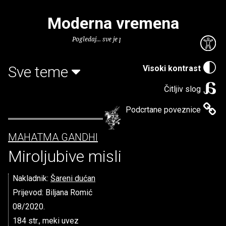
Moderna vremena
Pogledaj... sve je puno knjiga.
Sve teme
Visoki kontrast
Čitljiv slog
Podcrtane poveznice
MAHATMA GANDHI
Miroljubive misli
Nakladnik:
Šareni dućan
Prijevod: Biljana Romić
08/2020.
184 str., meki uvez