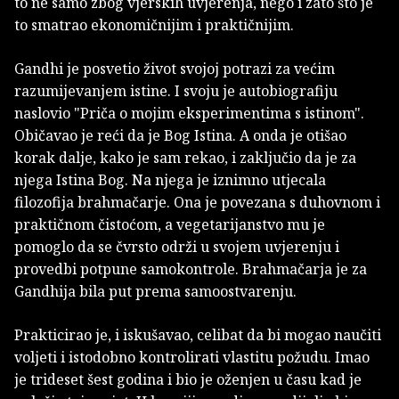
to ne samo zbog vjerskih uvjerenja, nego i zato što je
to smatrao ekonomičnijim i praktičnijim.
Gandhi je posvetio život svojoj potrazi za većim
razumijevanjem istine. I svoju je autobiografiju
naslovio "Priča o mojim eksperimentima s istinom".
Običavao je reći da je Bog Istina. A onda je otišao
korak dalje, kako je sam rekao, i zaključio da je za
njega Istina Bog. Na njega je iznimno utjecala
filozofija brahmačarje. Ona je povezana s duhovnom i
praktičnom čistoćom, a vegetarijanstvo mu je
pomoglo da se čvrsto održi u svojem uvjerenju i
provedbi potpune samokontrole. Brahmačarja je za
Gandhija bila put prema samoostvarenju.
Prakticirao je, i iskušavao, celibat da bi mogao naučiti
voljeti i istodobno kontrolirati vlastitu požudu. Imao
je trideset šest godina i bio je oženjen u času kad je