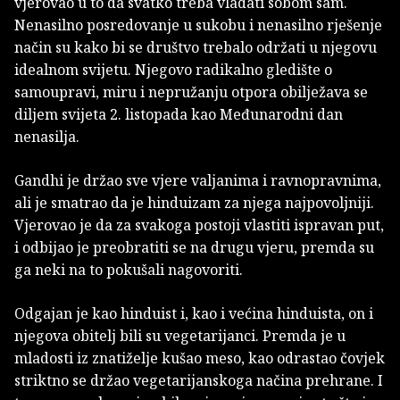
vjerovao u to da svatko treba vladati sobom sâm.
Nenasilno posredovanje u sukobu i nenasilno rješenje
način su kako bi se društvo trebalo održati u njegovu
idealnom svijetu. Njegovo radikalno gledište o
samoupravi, miru i nepružanju otpora obilježava se
diljem svijeta 2. listopada kao Međunarodni dan
nenasilja.
Gandhi je držao sve vjere valjanima i ravnopravnima,
ali je smatrao da je hinduizam za njega najpovoljniji.
Vjerovao je da za svakoga postoji vlastiti ispravan put,
i odbijao je preobratiti se na drugu vjeru, premda su
ga neki na to pokušali nagovoriti.
Odgajan je kao hinduist i, kao i većina hinduista, on i
njegova obitelj bili su vegetarijanci. Premda je u
mladosti iz znatiželje kušao meso, kao odrastao čovjek
striktno se držao vegetarijanskoga načina prehrane. I