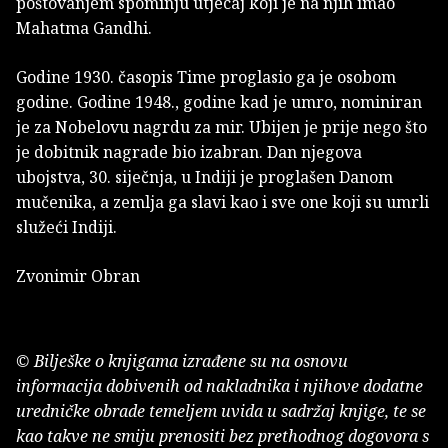
poštovanjem spominju utjecaj koji je na njih imao
Mahatma Gandhi.
Godine 1930. časopis Time proglasio ga je osobom
godine. Godine 1948., godine kad je umro, nominiran
je za Nobelovu nagrdu za mir. Ubijen je prije nego što
je dobitnik nagrade bio izabran. Dan njegova
ubojstva, 30. siječnja, u Indiji je proglašen Danom
mučenika, a zemlja ga slavi kao i sve one koji su umrli
služeći Indiji.
Zvonimir Obran
© Bilješke o knjigama izrađene su na osnovu
informacija dobivenih od nakladnika i njihove dodatne
uredničke obrade temeljem uvida u sadržaj knjige, te se
kao takve ne smiju prenositi bez prethodnog dogovora s