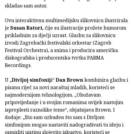
skladao sam autor.
Ovu interaktivnu multimedijsku slikovnicu ilustrirala
je
Susan Batori,
čije su ilustracije prožete humorom
prikladnim za dječji uzrast. Glazbu za slikovnicu
izvodi Zagrebački festivalski orkestar (Zagreb
Festival Orchestra), a snima i producira američka
diskografska i producentska tvrtka PARMA
Recordings.
U „
Divljoj simfonij
i“
Dan Brown
kombinira glazbu i
pisanu riječ za novi naraštaj mladih, koristeći se
najmodernijom tehnologijom. „Obožavam
pripovijedanje i u svojim romanima uvijek nastojim
ispreplesti raznolike teme“, objašnjava Brown. I
dodaje: „Bio sam uzbuđen što sam s Divljom
simfonijom mogao nastaviti nadograđivati tu ideju i
osmisliti uistinu slojevito iskustvo, koristeći se