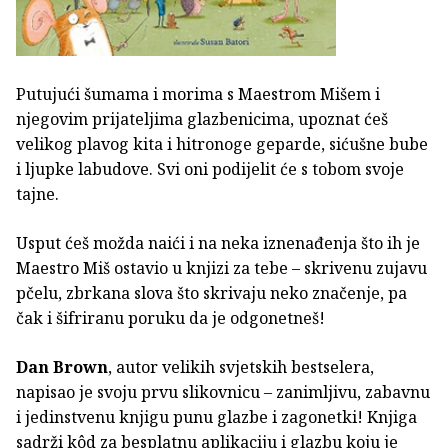
Putujući šumama i morima s Maestrom Mišem i
njegovim prijateljima glazbenicima, upoznat ćeš
velikog plavog kita i hitronoge geparde, sićušne bube
i ljupke labudove. Svi oni podijelit će s tobom svoje
tajne.
Usput ćeš možda naići i na neka iznenađenja što ih je
Maestro Miš ostavio u knjizi za tebe – skrivenu zujavu
pčelu, zbrkana slova što skrivaju neko značenje, pa
čak i šifriranu poruku da je odgonetneš!
Dan Brown
, autor velikih svjetskih bestselera,
napisao je svoju prvu slikovnicu – zanimljivu, zabavnu
i jedinstvenu knjigu punu glazbe i zagonetki! Knjiga
sadrži kôd za besplatnu aplikaciju i glazbu koju je