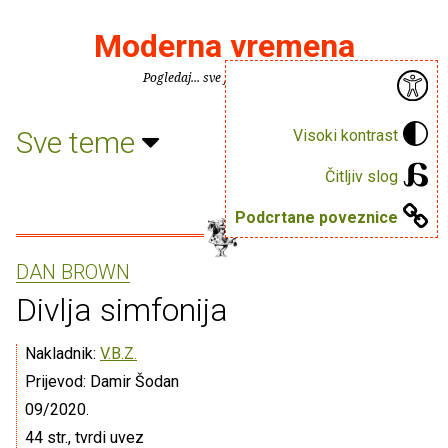
Moderna vremena
Pogledaj... sve je puno knjiga.
Sve teme
Visoki kontrast
Čitljiv slog
Podcrtane poveznice
DAN BROWN
Divlja simfonija
Nakladnik:
V.B.Z.
Prijevod: Damir Šodan
09/2020.
44 str., tvrdi uvez