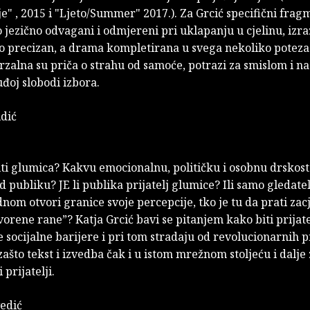
e" , 2015 i "Ljeto/Summer" 2017.). Za Grcić specifični fragm
 jezično odvagani i odmjereni pri uklapanju u cjelinu, izra
o precizan, a drama kompletirana u svega nekoliko poteza
zalna su priča o strahu od samoće, potrazi za smislom i n
tuđoj slobodi izbora.
idić
iti glumica? Kakvu emocionalnu, političku i osobnu drskost
d publiku? JE li publika prijatelj glumice? Ili samo gledate
nom otvori granice svoje percepcije, tko je tu da prati zacj
vorene rane”? Katja Grcić bavi se pitanjem kako biti prijat
e socijalne barijere i pri tom stradaju od revolucionarnih 
zašto tekst i izvedba čak i u istom mrežnom stoljeću i dalje
 prijatelji.
edić