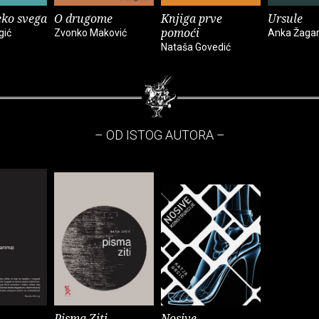
eko svega
O drugome
Knjiga prve
Ursule
pomoći
gić
Zvonko Maković
Anka Žaga
Nataša Govedić
– OD ISTOG AUTORA –
Pisma Ziti
Nosive