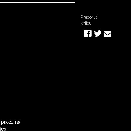
Preporuči
knjigu
prozi, na
ive