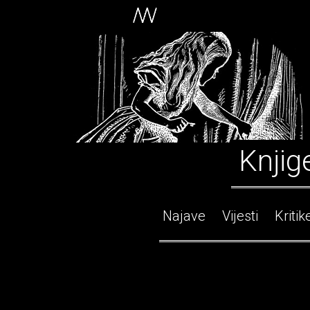
Knjig
Najave
Vijesti
Kritik