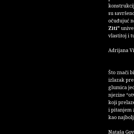
konstrukcij
su savršeno
očuđujuć n
Ziti"
univer
vlastitoj i 
Adrijana V
Što znači b
izlazak pre
glumica jed
njezine “ot
koji prelaz
i pitanjem 
kao najbolji
Nataša Gov