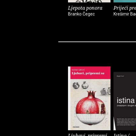
Ljepota ponora
Prijeći pr
Branko Čegec
Krešimir Ba
Ljubavi, pripremi
Istina /