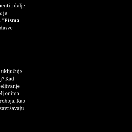
enti i dalje
z je
.
"Pisma
adasve
 uključuje
lj? Kad
eljivanje
elj onima
proboja. Kao
 završavaju