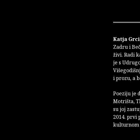
Katja Grci
Zadru i Beč
živi. Radi 
je s Udrugo
Višegodišnj
i prozu, a 
Poeziju je 
Motrišta, T
su joj zast
2014. prvi
kulturnom 