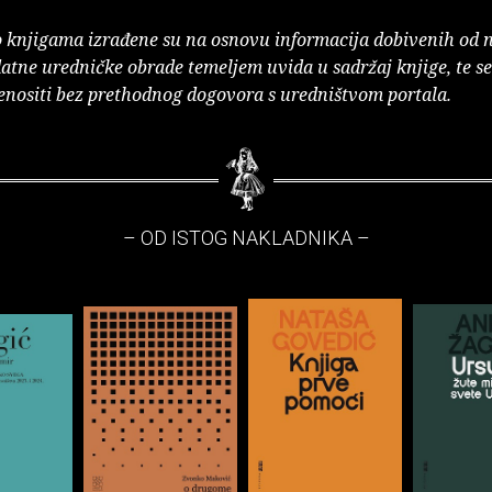
o knjigama izrađene su na osnovu informacija dobivenih od 
atne uredničke obrade temeljem uvida u sadržaj knjige, te s
enositi bez prethodnog dogovora s uredništvom portala.
– OD ISTOG NAKLADNIKA –