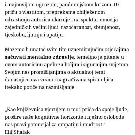
i, najnovijom ugrozom, pandemijskom krizom. Uz
priču o vlastitom, preprekama obilježenom
odrastanju autorica ukazuje i na spektar emocija
zajedničkih većini ljudi: razočaranost, zbunjenost,
tjeskobu, ljutnju i apatiju.
Možemo li unatoč svim tim uznemirujućim osjećajima
sačuvati mentalno zdravlje
, temeljno je pitanje u
ovom autoričinu apelu za boljim i sigurnijim svijetom.
Svojim nas promišljanjima o aktualnoj temi
današnjice ova vrsna i nagrađivana spisateljica
itekako potiče na razmišljanje.
„Kao književnica vjerujem u moć priča da spoje ljude,
prošire naše kognitivne horizonte i nježno oslobode
naš pravi potencijal za empatiju i mudrost.“
Elif Shafak