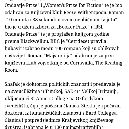
Ondaatje Prize“ i „Women’s Prize for Fiction“ te je bio
odabran za Književni klub Reese Witherspoon. Roman
"10 minuta i 38 sekundi u ovom neobičnom svijetu"
bio je u užem izboru za „Booker Prize“ i „RSL
Ondaatje Prize“ te je proglašen knjigom godine
prema Blackwell’su. BBC je "Četrdeset pravila
ljubavi" izabrao među 100 romana koji su oblikovali
naš svijet. Roman "Majstor i ja" odabran je za prvi
književni klub vojvotkinje od Cornwalla, The Reading
Room.
Shafak je doktorica političkih znanosti i predavala je
na sveučilištima u Turskoj, SAD-u i Velikoj Britaniji,
uključujući St Anne’s College na Oxfordskom
sveučilištu, čija je počasna članica. Stekla je i počasni
doktorat iz humanističkih znanosti s Bard Collegea.
Članica i potpredsjednica Kraljevskog književnog
društva, izabrana je u 100 najinspirativnijih i