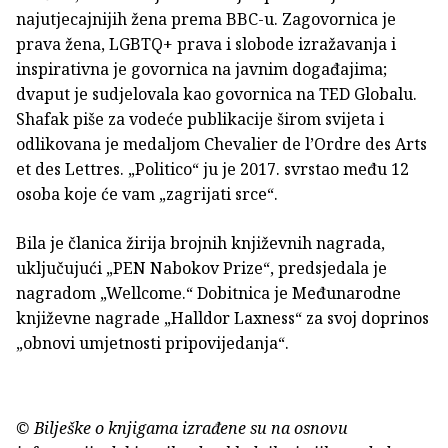
najutjecajnijih žena prema BBC-u. Zagovornica je
prava žena, LGBTQ+ prava i slobode izražavanja i
inspirativna je govornica na javnim događajima;
dvaput je sudjelovala kao govornica na TED Globalu.
Shafak piše za vodeće publikacije širom svijeta i
odlikovana je medaljom Chevalier de l’Ordre des Arts
et des Lettres. „Politico“ ju je 2017. svrstao među 12
osoba koje će vam „zagrijati srce“.
Bila je članica žirija brojnih književnih nagrada,
uključujući „PEN Nabokov Prize“, predsjedala je
nagradom „Wellcome.“ Dobitnica je Međunarodne
književne nagrade „Halldor Laxness“ za svoj doprinos
„obnovi umjetnosti pripovijedanja“.
© Bilješke o knjigama izrađene su na osnovu