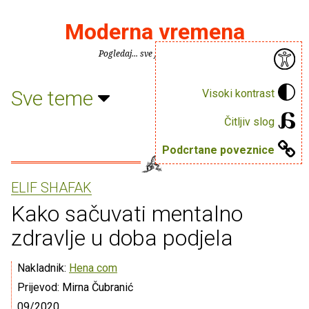
Moderna vremena
Pogledaj... sve je puno knjiga.
Sve teme
Visoki kontrast
Čitljiv slog
Podcrtane poveznice
ELIF SHAFAK
Kako sačuvati mentalno
zdravlje u doba podjela
Nakladnik:
Hena com
Prijevod: Mirna Čubranić
09/2020.