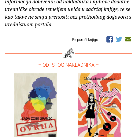
informacija dobivenih od nakladnika i njihove dodatne
uredničke obrade temeljem uvida u sadržaj knjige, te se
kao takve ne smiju prenositi bez prethodnog dogovora s
uredništvom portala.
Preporuči knjigu
– OD ISTOG NAKLADNIKA –