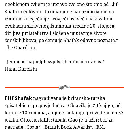
neobičnom svijetu je upravo sve ono što smo od Elif
Shafak očekivali. U romanu ne nailazimo samo na
iznimno suosjećanje i čovječnost već i na živahnu
evokaciju skrivenog Istanbula sredine 20. stoljeća;
dirljiva prijateljstva i složene unutarnje živote
ženskih likova, po čemu je Shafak odavno poznata.“
The Guardian
„Jedna od najboljih svjetskih autorica danas.“
Hanif Kureishi
Elif Shafak
nagrađivana je britansko-turska
spisateljica i pripovjedačica. Objavila je 20 knjiga, od
kojih je 13 romana, a njene su knjige prevedene na 57
jezika. Otok nestalih stabala ušao je u uži izbor za
nagrade „Costa“, „British Book Awards“, „RSL