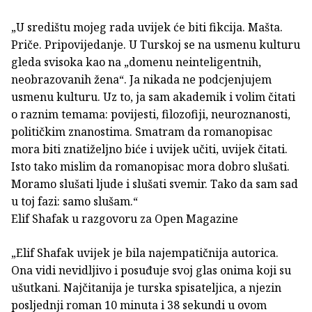
„U središtu mojeg rada uvijek će biti fikcija. Mašta.
Priče. Pripovijedanje. U Turskoj se na usmenu kulturu
gleda svisoka kao na „domenu neinteligentnih,
neobrazovanih žena“. Ja nikada ne podcjenjujem
usmenu kulturu. Uz to, ja sam akademik i volim čitati
o raznim temama: povijesti, filozofiji, neuroznanosti,
političkim znanostima. Smatram da romanopisac
mora biti znatiželjno biće i uvijek učiti, uvijek čitati.
Isto tako mislim da romanopisac mora dobro slušati.
Moramo slušati ljude i slušati svemir. Tako da sam sad
u toj fazi: samo slušam.“
Elif Shafak u razgovoru za Open Magazine
„Elif Shafak uvijek je bila najempatičnija autorica.
Ona vidi nevidljivo i posuđuje svoj glas onima koji su
ušutkani. Najčitanija je turska spisateljica, a njezin
posljednji roman 10 minuta i 38 sekundi u ovom