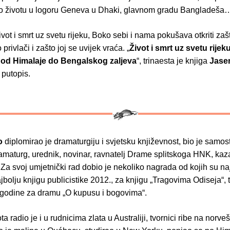
 o životu u logoru Geneva u Dhaki, glavnom gradu Bangladeša
život i smrt uz svetu rijeku, Boko sebi i nama pokušava otkriti zaš
 privlači i zašto joj se uvijek vraća. „
Život i smrt uz svetu rijek
d Himalaje do Bengalskog zaljeva
“, trinaesta je knjiga
Jase
 putopis.
o
diplomirao je dramaturgiju i svjetsku književnost, bio je samos
amaturg, urednik, novinar, ravnatelj Drame splitskoga HNK, kaza
 Za svoj umjetnički rad dobio je nekoliko nagrada od kojih su na
jbolju knjigu publicistike 2012., za knjigu „Tragovima Odiseja“, 
 godine za dramu „O kupusu i bogovima“.
ta radio je i u rudnicima zlata u Australiji, tvornici ribe na norv