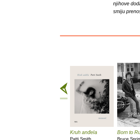
njihove dod
smiju preno
Kruh anđela
Born to R
Patti Smith
Bruce Spri