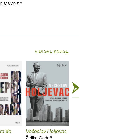
o takve ne
VIDI SVE KNJIGE
ra do
Većeslav Holjevac
Tom Lake
Mrzim / 
knjige
Željka Godeč
Ann Patchett