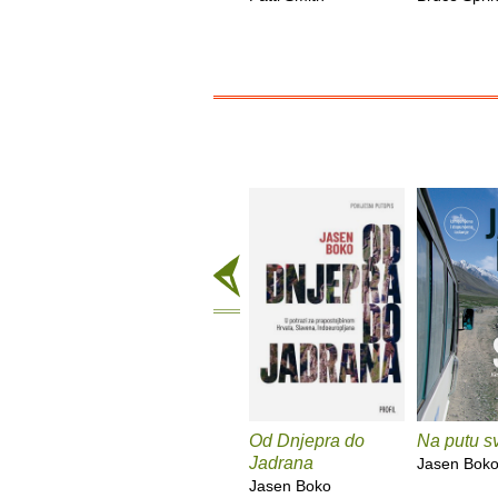
Od Dnjepra do
Na putu sv
Jadrana
Jasen Bok
Jasen Boko