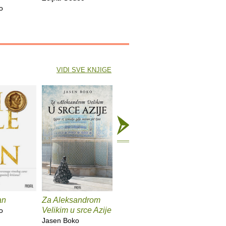
o
Mariajo Il
VIDI SVE KNJIGE
an
Za Aleksandrom
Tragovima Odiseja
Na Putu 
Velikim u srce Azije
o
Jasen Boko
Jasen Bo
Jasen Boko