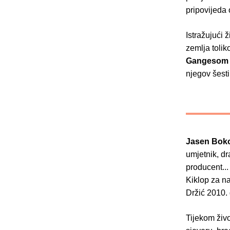
pripovijeda
Istražujući 
zemlja toliko
Gangesom o
njegov šesti
Jasen Bok
umjetnik, dr
producent...
Kiklop za na
Držić 2010.
Tijekom živo