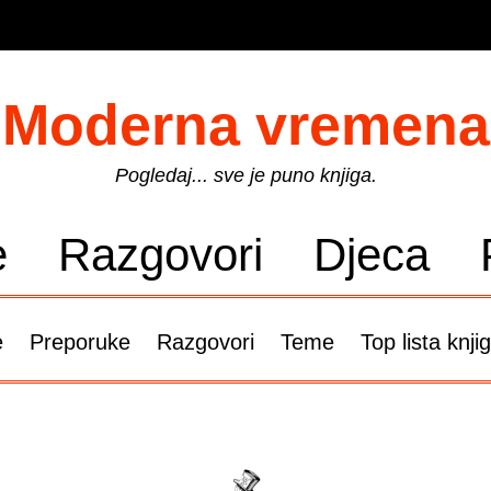
Moderna vremena
Pogledaj... sve je puno knjiga.
e
Razgovori
Djeca
e
Preporuke
Razgovori
Teme
Top lista knji