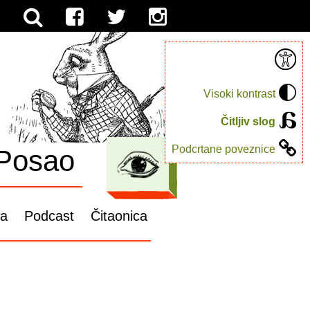
Visoki kontrast
Čitljiv slog
Podcrtane poveznice
Posao
ga
Podcast
Čitaonica