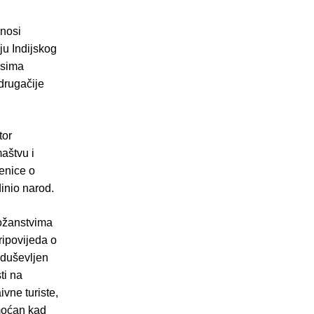
onosi
iju Indijskog
osima
 drugačije
tor
aštvu i
jenice o
inio narod.
božanstvima
pripovijeda o
 oduševljen
ti na
vne turiste,
omoćan kad