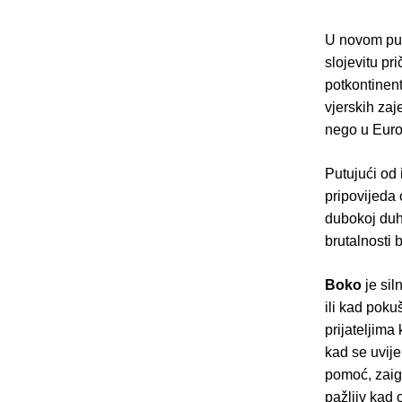
U novom pu
slojevitu pr
potkontinent
vjerskih zaj
nego u Euro
Putujući od 
pripovijeda
dubokoj duho
brutalnosti 
Boko
je si
ili kad pokuš
prijateljima
kad se uvije
pomoć, zaigr
pažljiv kad 