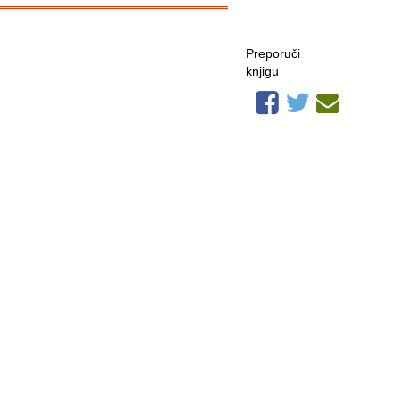
Preporuči
knjigu