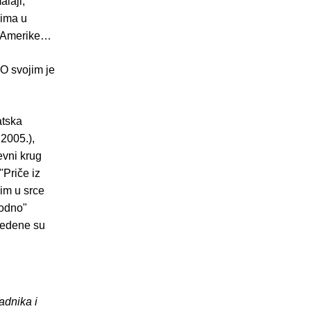
laji,
nima u
e Amerike…
 O svojim je
atska
 2005.),
evni krug
"Priče iz
im u srce
vodno"
evedene su
adnika i