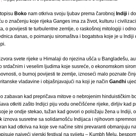
topisu
Boko
nam otkriva svoju ljubav prema čarobnoj
Indiji
i d
iču o značenju koje rijeka Ganges ima za život, kulturu i civilizac
a, o povijesti te turbulentne zemlje, o raskošnoj mitologiji i odn
ednica danas, o poimanju siromaštva i bogatstva koje je u Indiji
pi.
izvora svete rijeke u Himalaji do njezina ušća u Bangladešu, au
 o srdačnim i veselim ljudima koje susreće, o ekonomskom sirom
vnosti, o burnoj povijesti te zemlje, iznoseći malo poznate čin
britanske vladavine i objašnjavajući na koji je način
Gandhi
ujed
lno zabavan kad prepričava mitove o nebrojenim hinduističkim 
ava otkriti zašto Indijci piju vodu onečišćene rijeke, dirljiv kad 
 koje je ondje stekao, tužan kad govori o položaju žena u Indiji,
k iznova susretne sa solidarnošću Indijaca i njihovom spremnos
an kad otkriva na koje sve načine sitni prevaranti obmanjuju nai
opisuje najveći vjerski festival na svijetu – Kumbh Melu, besp