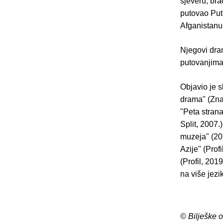
sjeveru, br
putovao Put
Afganistanu
Njegovi dram
putovanjima
Objavio je s
drama" (Znan
"Peta strana
Split, 2007.
muzeja" (201
Azije" (Prof
(Profil, 201
na više jezi
© Bilješke 