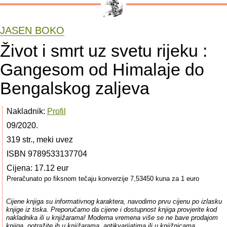
JASEN BOKO
Život i smrt uz svetu rijeku :
Gangesom od Himalaje do
Bengalskog zaljeva
Nakladnik:
Profil
09/2020.
319 str., meki uvez
ISBN 9789533137704
Cijena: 17.12 eur
Preračunato po fiksnom tečaju konverzije 7,53450 kuna za 1 euro
Cijene knjiga su informativnog karaktera, navodimo prvu cijenu po izlasku
knjige iz tiska. Preporučamo da cijene i dostupnost knjiga provjerite kod
nakladnika ili u knjižarama! Moderna vremena više se ne bave prodajom
knjiga, potražite ih u knjižarama, antikvarijatima ili u knjižnicama.