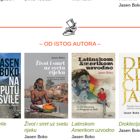
Jasen Bok
– OD ISTOG AUTORA –
ile
Život i smrt uz svetu
Latinskom
Dioklecij
rijeku
Amerikom uzvodno
o
Jasen Bok
Jasen Boko
Jasen Boko