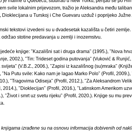
ao je maline u Québecu, studirao u New Yorku, penjao se po Hima
em svile lokalnim prijevozom, tražio je Aleksandra među taliba
, Dioklecijana u Turskoj i Che Guevaru uzduž i poprijeko Južn
ski tekstovi izvedeni su u dvadesetak kazališta u četiri zemlje.
 održao stotine predavanja u zemlji i inozemstvu.
ljedeće knjige: "Kazališni sat i druga drama" (1995.), "Nova hrv
je, 2002.), "Tin: Trideset godina putovanja" (Vuković & Runjić,
 svijeta" (V.B.Z., 2006.), "Zapisi iz kazališnog (su)mraka" (Knjiž
), "Na Putu svile: Kako nam je lagao Marko Polo" (Profil, 2009.), 
0.), "Tragovima Odiseja" (Profil, 2012.), "Za Aleksandrom Velik
il, 2014.), "Dioklecijan" (Profil, 2016.), "Latinskom Amerikom uz
9.), "Život i smrt uz svetu rijeku" (Profil, 2020.). Knjige su mu pr
ka.
o knjigama izrađene su na osnovu informacija dobivenih od nakl