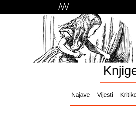
Knjig
Najave
Vijesti
Kritik