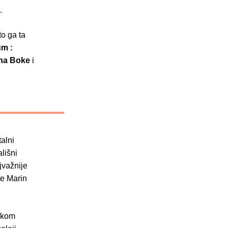
…
to ga ta
um :
na Boke
i
talni
lišni
jvažnije
te Marin
eškom