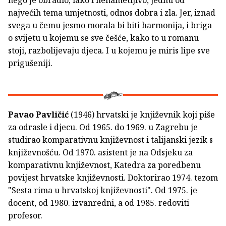
nego je obradio, lako i nenametljivo, jednu od
najvećih tema umjetnosti, odnos dobra i zla. Jer, iznad
svega u čemu jesmo morala bi biti harmonija, i briga
o svijetu u kojemu se sve češće, kako to u romanu
stoji, razbolijevaju djeca. I u kojemu je miris lipe sve
prigušeniji.
Pavao Pavličić
(1946) hrvatski je književnik koji piše
za odrasle i djecu. Od 1965. do 1969. u Zagrebu je
studirao komparativnu književnost i talijanski jezik s
književnošću. Od 1970. asistent je na Odsjeku za
komparativnu književnost, Katedra za poredbenu
povijest hrvatske književnosti. Doktorirao 1974. tezom
"Sesta rima u hrvatskoj književnosti". Od 1975. je
docent, od 1980. izvanredni, a od 1985. redoviti
profesor.