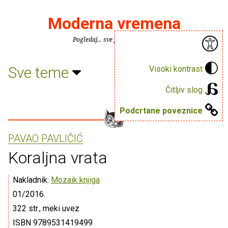
Moderna vremena
Pogledaj... sve je puno knjiga.
Sve teme
Visoki kontrast
Čitljiv slog
Podcrtane poveznice
PAVAO PAVLIČIĆ
Koraljna vrata
Nakladnik:
Mozaik knjiga
01/2016.
322 str., meki uvez
ISBN 9789531419499