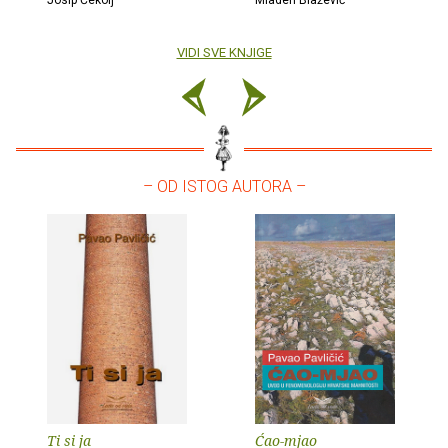
Josip Čekolj
Mladen Blažević
VIDI SVE KNJIGE
– OD ISTOG AUTORA –
Ti si ja
Ćao-mjao