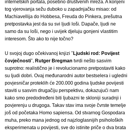
internetskih portala, posebno društvenih mreža. A korijeni
tog vjerovanja sežu duboko u zapadnjačku misao: od
Machiavellija do Hobbesa, Freuda do Pinkera, prešutna
pretpostavka jest da su svi ljudi loši. Dapače, ljudi ne
samo da su loši, nego i uvijek djeluju gonjeni vlastitim
interesom. Što ako to nije točno?
U svojoj dugo očekivanoj knjizi "
Ljudski rod: Povijest
čovječnosti
",
Rutger Bregman
tvrdi nešto sasvim
suprotno: realistično je i revolucionarno pretpostaviti kako
su ljudi dobri. Ovaj međunarodni autor bestselera i ugledni
povjesničar proteklih će 200.000 godina ljudske povijesti
staviti u sasvim drugačiju perspektivu, dokazujući nam
kako smo predodređeni biti ljubazni te skloniji suradnji i
povjerenju u drugoga. Takav stav ima svoje čvrste temelje
još od početaka Homo sapiensa. Od stvarnog Gospodara
muha, preko mana jednog od najzloglasnijih psiholoških
eksperimenata u povijesti, sve do istinite priče o dva brata