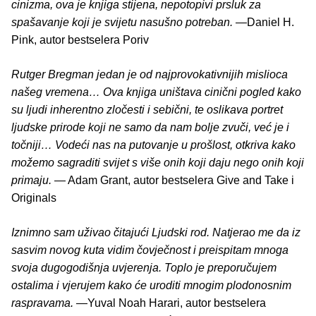
cinizma, ova je knjiga stijena, nepotopivi prsluk za
spašavanje koji je svijetu nasušno potreban.
―Daniel H.
Pink, autor bestselera Poriv
Rutger Bregman jedan je od najprovokativnijih mislioca
našeg vremena… Ova knjiga uništava cinični pogled kako
su ljudi inherentno zločesti i sebični, te oslikava portret
ljudske prirode koji ne samo da nam bolje zvuči, već je i
točniji… Vodeći nas na putovanje u prošlost, otkriva kako
možemo sagraditi svijet s više onih koji daju nego onih koji
primaju.
― Adam Grant, autor bestselera Give and Take i
Originals
Iznimno sam uživao čitajući Ljudski rod. Natjerao me da iz
sasvim novog kuta vidim čovječnost i preispitam mnoga
svoja dugogodišnja uvjerenja. Toplo je preporučujem
ostalima i vjerujem kako će uroditi mnogim plodonosnim
raspravama.
―Yuval Noah Harari, autor bestselera