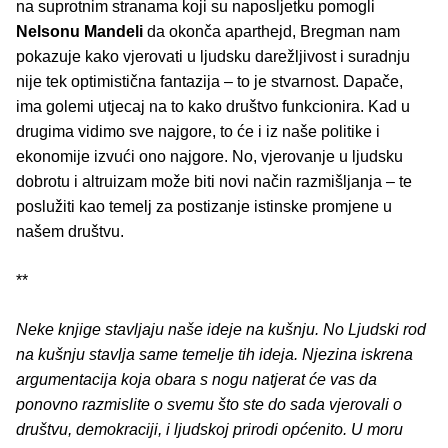
na suprotnim stranama koji su naposljetku pomogli
Nelsonu Mandeli
da okonča aparthejd, Bregman nam
pokazuje kako vjerovati u ljudsku darežljivost i suradnju
nije tek optimistična fantazija – to je stvarnost. Dapače,
ima golemi utjecaj na to kako društvo funkcionira. Kad u
drugima vidimo sve najgore, to će i iz naše politike i
ekonomije izvući ono najgore. No, vjerovanje u ljudsku
dobrotu i altruizam može biti novi način razmišljanja – te
poslužiti kao temelj za postizanje istinske promjene u
našem društvu.
**
Neke knjige stavljaju naše ideje na kušnju. No Ljudski rod
na kušnju stavlja same temelje tih ideja. Njezina iskrena
argumentacija koja obara s nogu natjerat će vas da
ponovno razmislite o svemu što ste do sada vjerovali o
društvu, demokraciji, i ljudskoj prirodi općenito. U moru