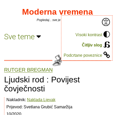
Moderna vremena
Pogledaj... sve je puno knjiga.
Sve teme
Visoki kontrast
Čitljiv slog
Podcrtane poveznice
RUTGER BREGMAN
Ljudski rod : Povijest
čovječnosti
Nakladnik:
Naklada Ljevak
Prijevod: Svetlana Grubić Samaržija
10/2020.