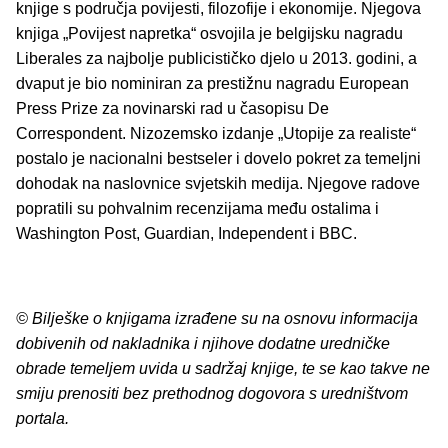
knjige s područja povijesti, filozofije i ekonomije. Njegova
knjiga „Povijest napretka“ osvojila je belgijsku nagradu
Liberales za najbolje publicističko djelo u 2013. godini, a
dvaput je bio nominiran za prestižnu nagradu European
Press Prize za novinarski rad u časopisu De
Correspondent. Nizozemsko izdanje „Utopije za realiste“
postalo je nacionalni bestseler i dovelo pokret za temeljni
dohodak na naslovnice svjetskih medija. Njegove radove
popratili su pohvalnim recenzijama među ostalima i
Washington Post, Guardian, Independent i BBC.
© Bilješke o knjigama izrađene su na osnovu informacija
dobivenih od nakladnika i njihove dodatne uredničke
obrade temeljem uvida u sadržaj knjige, te se kao takve ne
smiju prenositi bez prethodnog dogovora s uredništvom
portala.