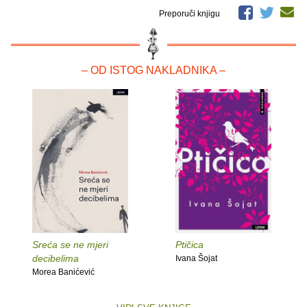
Preporuči knjigu
– OD ISTOG NAKLADNIKA –
Sreća se ne mjeri
Ptičica
decibelima
Ivana Šojat
Morea Banićević