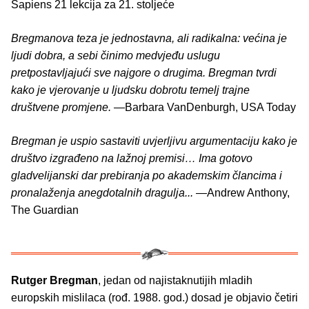
Sapiens 21 lekcija za 21. stoljeće
Bregmanova teza je jednostavna, ali radikalna: većina je
ljudi dobra, a sebi činimo medvjeđu uslugu
pretpostavljajući sve najgore o drugima. Bregman tvrdi
kako je vjerovanje u ljudsku dobrotu temelj trajne
društvene promjene.
―Barbara VanDenburgh, USA Today
Bregman je uspio sastaviti uvjerljivu argumentaciju kako je
društvo izgrađeno na lažnoj premisi… Ima gotovo
gladvelijanski dar prebiranja po akademskim člancima i
pronalaženja anegdotalnih dragulja...
―Andrew Anthony,
The Guardian
Rutger Bregman
, jedan od najistaknutijih mladih
europskih mislilaca (rođ. 1988. god.) dosad je objavio četiri