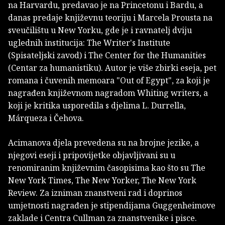
na Harvardu, predavao je na Princetonu i Bardu, a
danas predaje književnu teoriju i Marcela Prousta na
sveučilištu u New Yorku, gde je i ravnatelj dviju
uglednih institucija: The Writer's Institute
(Spisateljski zavod) i The Center for the Humanities
(Centar za humanistiku). Autor je više zbirki eseja, pet
romana i čuvenih memoara "Out of Egypt", za koji je
nagrađen književnom nagradom Whiting writers, a
koji je kritika usporedila s djelima L. Durrella,
Márqueza i Čehova.
Acimanova djela prevedena su na brojne jezike, a
njegovi eseji i pripovijetke objavljivani su u
renomiranim književnim časopisima kao što su The
New York Times, The New Yorker, The New York
Review. Za izniman znanstveni rad i doprinos
umjetnosti nagrađen je stipendijama Guggenheimove
zaklade i Centra Cullman za znanstvenike i pisce.