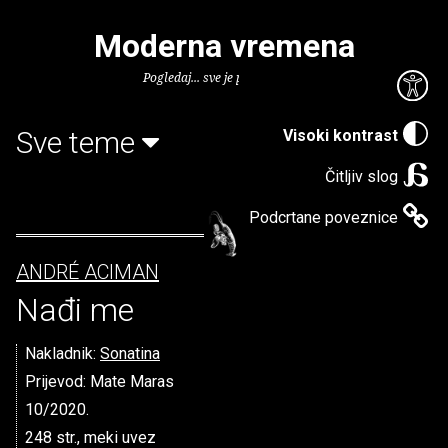
Moderna vremena
Pogledaj... sve je puno knjiga.
Sve teme
Visoki kontrast
Čitljiv slog
Podcrtane poveznice
ANDRÉ ACIMAN
Nađi me
Nakladnik:
Sonatina
Prijevod: Mate Maras
10/2020.
248 str., meki uvez