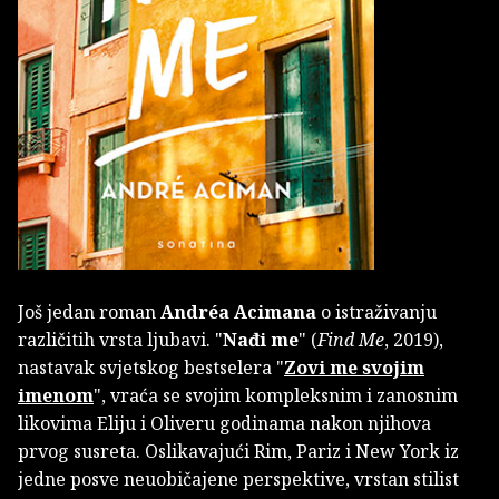
Još jedan roman
Andréa Acimana
o istraživanju
različitih vrsta ljubavi. "
Nađi me
" (
Find Me
, 2019),
nastavak svjetskog bestselera "
Zovi me svojim
imenom
", vraća se svojim kompleksnim i zanosnim
likovima Eliju i Oliveru godinama nakon njihova
prvog susreta. Oslikavajući Rim, Pariz i New York iz
jedne posve neuobičajene perspektive, vrstan stilist