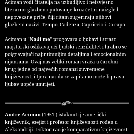
Aciman vodi čitatelja na uzbudljivo i neizvjesno
literarno-glazbeno putovanje kroz četiri naizgled
nepovezane priče, čiji ritam sugeriraju njihovi
glazbeni nazivi: Tempo, Cadenza, Capriccio i Da capo.
Aciman u "
Nađi me
" progovara o ljubavi i strasti
majstorski oslikavajući ljudski senzibilitet i hrabro se
poigravajući najintimnijim detaljima i emocionalnim
nijansama. Ovaj nas veliki roman vraća u čarobni
krug jedne od najvećih romansi suvremene
književnosti i tjera nas da se zapitamo može li prava
ljubav uopće umrijeti.
André Aciman
(1951.) istaknuti je američki
književnik, esejist i profesor književnosti rođen u
Aleksandriji. Doktorirao je komparativnu književnost