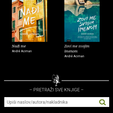
Nađi me
Zovi me svojim
imenom
André Aciman
André Aciman
– PRETRAŽI SVE KNJIGE –