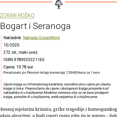
ZORAN ROŠKO
Bogart i Seranoga
Nakladnik:
Naklada OceanMore
10/2020.
272 str., meki uvez
ISBN 9789533321165
Cijena: 19.78 eur
Preračunato po fiksnom tečaju konverzije 7,53450 kuna za 1 euro
Cijene knjiga su informativnog karaktera, navodimo prvu cijenu po izlasku
knjige iz tiska. Preporučamo da cijene i dostupnost knjiga provjerite kod
nakladnika ili u knjižarama! Moderna vremena više se ne bave prodajom
knjiga, potražite ih u knjižarama, antikvarijatima ili u knjižnicama.
ebesnoj mješavini krimića, grčke tragedije i homeopatsko
adaju algoritmi, a ljudi (opet) znaju gdje im je mjesto – da