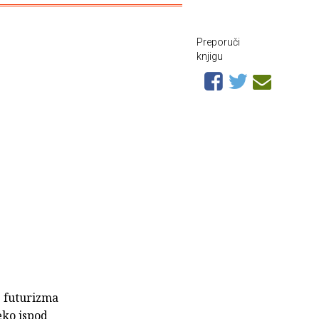
Preporuči
knjigu
g futurizma
leko ispod