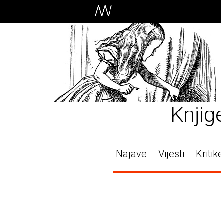
Knjig
Najave
Vijesti
Kritik