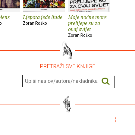
iens
Ljepota jede ljude
Moje noćne more
prelijepe su za
o
Zoran Roško
ovaj svijet
Zoran Roško
– PRETRAŽI SVE KNJIGE –