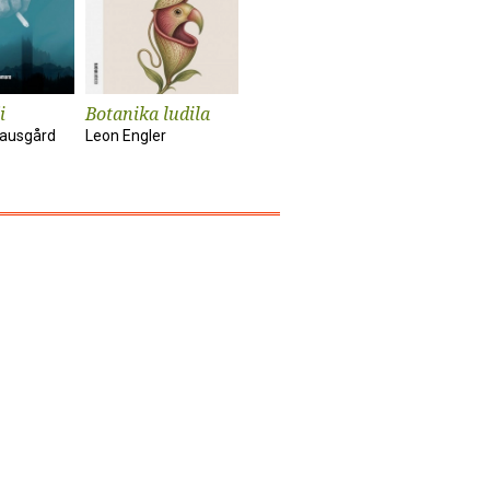
i
Botanika ludila
Snimanje
Sunčanik
'Utjelovljenja'
nausgård
Leon Engler
Damir Kar
Tom McCarthy