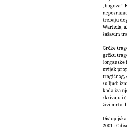
„bogova”. N
nepoznanica
trebaju dog
Warhola, a
šašavim tr
Grčke trage
grčku trage
(organske i
uvijek pro
tragičnog, 
su ljudi iz
kada iza nj
skrivaju i 
živi mrtvi 
Distopijsk
2001.: Odi