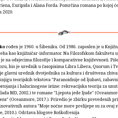
iena, Euripida i Alana Forda. Pomrčina romana po kojoj će
a 2020.
ško
rođen je 1960. u Šibeniku. Od 1986. zaposlen je u Knjiž
eba kao knjižničar-informator. Na Filozofskom fakultetu 
je na odsjecima filozofije i komparativne književnosti. Piše
rozu, bio je urednik u časopisima Libra Libera, Quorum i Tv
je glavni urednik dvotjednika za kultura i društvena zbiva
knjigu teorijskih tekstova "Paranoidnije od ljubavi, zabavni
tojanja i halucinogene istine: rekreacijska teorija za unu
klada MD, 2002.) te romane "Ljepota jede ljude" (Oceanmore
ens" (Oceanmore, 2017.). Priredio je zbirku prevedenih pr
novativnih autora "Moje noćne more prelijepe su za ovaj s
, 2010.). Održava blogove Roškofrenija