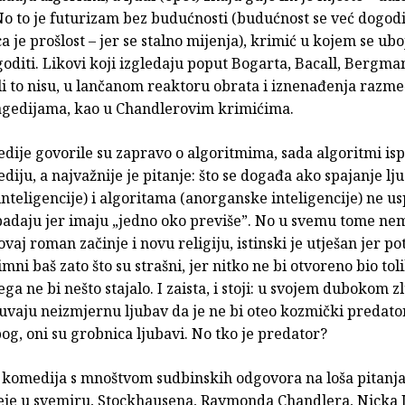
o to je futurizam bez budućnosti (budućnost se već dogodi
 je prošlost – jer se stalno mijenja), krimić u kojem se ubo
oditi. Likovi koji izgledaju poput Bogarta, Bacall, Bergman
li to nisu, u lančanom reaktoru obrata i iznenađenja razme
agedijama, kao u Chandlerovim krimićima.
dije govorile su zapravo o algoritmima, sada algoritmi is
diju, a najvažnije je pitanje: što se događa ako spajanje lju
nteligencije) i algoritama (anorganske inteligencije) ne us
padaju jer imaju „jedno oko previše”. No u svemu tome ne
ovaj roman začinje i novu religiju, istinski je utješan jer p
nimni baš zato što su strašni, jer nitko ne bi otvoreno bio to
ega ne bi nešto stajalo. I zaista, i stoji: u svojem dubokom zl
čuvaju neizmjernu ljubav da je ne bi oteo kozmički predato
bog, oni su grobnica ljubavi. No tko je predator?
a komedija s mnoštvom sudbinskih odgovora na loša pitanja
seje u svemiru, Stockhausena, Raymonda Chandlera, Nicka 