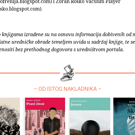
skofrenija.blogspot.com) i Zoran Rosko Vacuum Player
osko.blogspot.com).
o knjigama izrađene su na osnovu informacija dobivenih od 
atne uredničke obrade temeljem uvida u sadržaj knjige, te s
enositi bez prethodnog dogovora s uredništvom portala.
– OD ISTOG NAKLADNIKA –