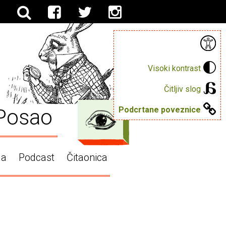
Visoki kontrast
Čitljiv slog
Posao
Podcrtane poveznice
ga
Podcast
Čitaonica