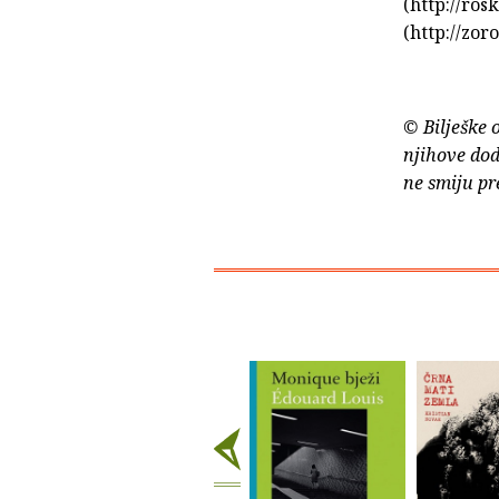
(http://ro
(http://zor
© Bilješke 
njihove dod
ne smiju pr