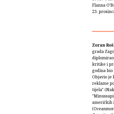
Flanna O’Br
23. prosinc
Zoran Ro
grada Zagr
diplomirao 
kritike i p
godina bio 
Objavio je 
reklame pos
tijela" (Na
"Minussapi
američkih i
(Oceanmore