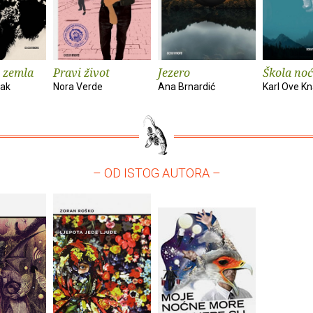
 zemla
Pravi život
Jezero
Škola noć
vak
Nora Verde
Ana Brnardić
Karl Ove K
– OD ISTOG AUTORA –