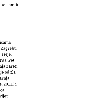
 se pamtiti
nicama
u Zagrebu
 eseje,
rđa. Pet
nja Zarez.
je od zla:
tarnja
, 2011.) i
iča
vijet"