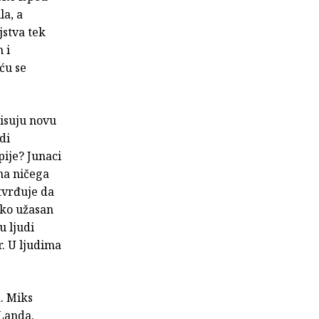
la, a
jstva tek
 i
ću se
pisuju novu
di
pije? Junaci
ma ničega
otvrđuje da
liko užasan
u ljudi
r. U ljudima
. Miks
Landa,