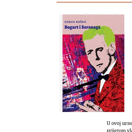
U ovoj urn
svijetom vl