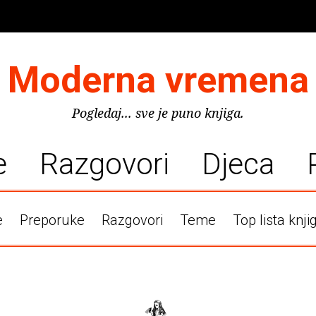
Moderna vremena
Pogledaj... sve je puno knjiga.
e
Razgovori
Djeca
e
Preporuke
Razgovori
Teme
Top lista knji