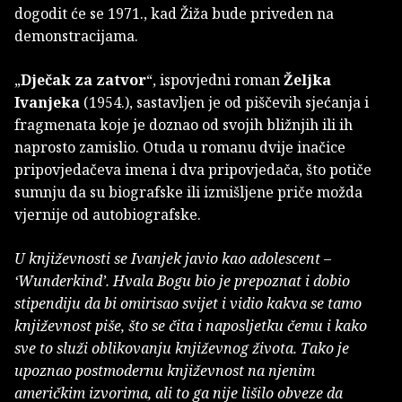
dogodit će se 1971., kad Žiža bude priveden na
demonstracijama.
„
Dječak za zatvor
“, ispovjedni roman
Željka
Ivanjeka
(1954.), sastavljen je od piščevih sjećanja i
fragmenata koje je doznao od svojih bližnjih ili ih
naprosto zamislio. Otuda u romanu dvije inačice
pripovjedačeva imena i dva pripovjedača, što potiče
sumnju da su biografske ili izmišljene priče možda
vjernije od autobiografske.
U književnosti se Ivanjek javio kao adolescent –
‘Wunderkind’. Hvala Bogu bio je prepoznat i dobio
stipendiju da bi omirisao svijet i vidio kakva se tamo
književnost piše, što se čita i naposljetku čemu i kako
sve to služi oblikovanju književnog života. Tako je
upoznao postmodernu književnost na njenim
američkim izvorima, ali to ga nije lišilo obveze da