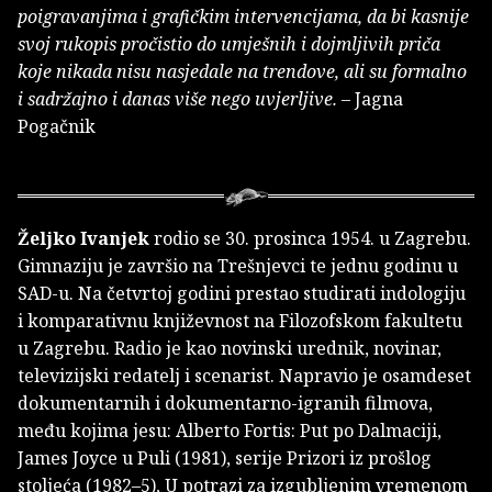
poigravanjima i grafičkim intervencijama, da bi kasnije
svoj rukopis pročistio do umješnih i dojmljivih priča
koje nikada nisu nasjedale na trendove, ali su formalno
i sadržajno i danas više nego uvjerljive.
– Jagna
Pogačnik
Željko Ivanjek
rodio se 30. prosinca 1954. u Zagrebu.
Gimnaziju je završio na Trešnjevci te jednu godinu u
SAD-u. Na četvrtoj godini prestao studirati indologiju
i komparativnu književnost na Filozofskom fakultetu
u Zagrebu. Radio je kao novinski urednik, novinar,
televizijski redatelj i scenarist. Napravio je osamdeset
dokumentarnih i dokumentarno-igranih filmova,
među kojima jesu: Alberto Fortis: Put po Dalmaciji,
James Joyce u Puli (1981), serije Prizori iz prošlog
stoljeća (1982–5), U potrazi za izgubljenim vremenom