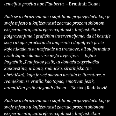
temeljito pročita npr. Flauberta.
– Branimir Donat
Radi se o obrazovanom i suptilnom pripovjedaču koji je
svoje mjesto u književnosti zacrtao prozom sklonom
eksperimentu, autoreferencijalnosti, lingvističkim
poigravanjima i grafičkim intervencijama, da bi kasnije
svoj rukopis pročistio do umješnih i dojmljivih priča
koje nikada nisu nasjedale na trendove, ali su formalno
i sadržajno i danas više nego uvjerljive.“ - Jagna
Pogačnik „Ivanjekov jezik, ta domaća zagrebačka
kajkavština, urbana, radnička, sirotinjska (ne
obrtnička), koja je već odavno nestala iz literature, s
Ivanjekom se vratila kao topao, emotivan jezik,
autentičan jezik njegovih likova.
– Borivoj Radaković
Radi se o obrazovanom i suptilnom pripovjedaču koji je
svoje mjesto u književnosti zacrtao prozom sklonom
eksperimentu, autoreferencijalnosti, lingvističkim