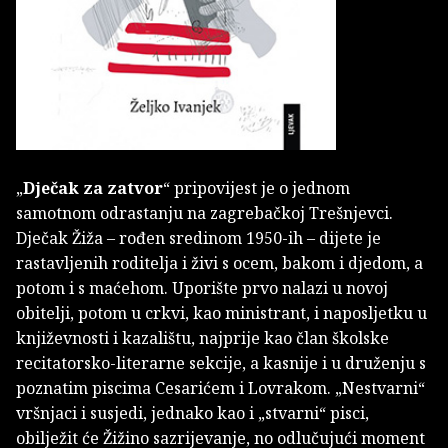
„
Dječak za zatvor
“ pripovijest je o jednom
samotnom odrastanju na zagrebačkoj Trešnjevci.
Dječak Žiža – rođen sredinom 1950-ih – dijete je
rastavljenih roditelja i živi s ocem, bakom i djedom, a
potom i s maćehom. Uporište prvo nalazi u novoj
obitelji, potom u crkvi, kao ministrant, i naposljetku u
književnosti i kazalištu, najprije kao član školske
recitatorsko-literarne sekcije, a kasnije i u druženju s
poznatim piscima Cesarićem i Lovrakom. „Nestvarni“
vršnjaci i susjedi, jednako kao i „stvarni“ pisci,
obilježit će Žižino sazrijevanje, no odlučujući moment