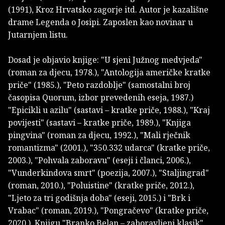
(1991), Kroz Hrvatsko zagorje itd. Autor je kazališne
drame Legenda o Josipi. Zaposlen kao novinar u
Jutarnjem listu.
Dosad je objavio knjige: "U sjeni Južnog medvjeda"
(roman za djecu, 1978.), "Antologija američke kratke
priče" (1985.), "Peto razdoblje" (samostalni broj
časopisa Quorum, izbor prevedenih eseja, 1987.)
"Epicikli u azilu" (sastavi – kratke priče, 1988.), "Kraj
povijesti" (sastavi – kratke priče, 1989.), "Knjiga
pingvina" (roman za djecu, 1992.), "Mali rječnik
romantizma" (2001.), "350.332 udarca" (kratke priče,
2003.), "Pohvala zaboravu" (eseji i članci, 2006.),
"Vunderkindova smrt" (poezija, 2007.), "Staljingrad"
(roman, 2010.), "Poluistine" (kratke priče, 2012.),
"Ljeto za tri godišnja doba" (eseji, 2015.) i "Brk i
Vrabac" (roman, 2019.), "Pongračevo" (kratke priče,
2020.). Knjigu "Branko Belan – zaboravljeni klasik"