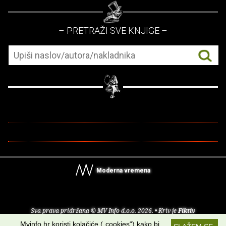
– PRETRAŽI SVE KNJIGE –
Moderna vremena
Sva prava pridržana © MV Info d.o.o. 2026. • Kriv je
Fiktiv
Mvinfo.hr koristi kolačiće („cookies“) kako bi