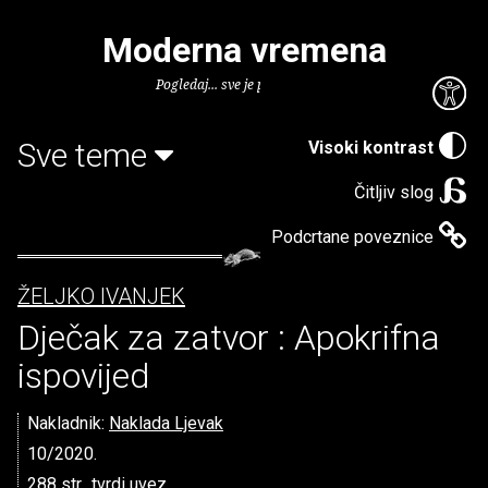
Moderna vremena
Pogledaj... sve je puno knjiga.
Sve teme
Visoki kontrast
Čitljiv slog
Podcrtane poveznice
ŽELJKO IVANJEK
Dječak za zatvor : Apokrifna
ispovijed
Nakladnik:
Naklada Ljevak
10/2020.
288 str., tvrdi uvez