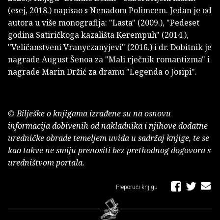
(esej, 2018.) napisao s Nenadom Polimcem. Jedan je od
autora u više monografija: "Lasta" (2009.), "Pedeset
godina Satiričkoga kazališta Kerempuh" (2014.),
"Veličanstveni Vranyczanyjevi" (2016.) i dr. Dobitnik je
nagrade August Šenoa za "Mali rječnik romantizma" i
nagrade Marin Držić za dramu "Legenda o Josipi".
© Bilješke o knjigama izrađene su na osnovu
informacija dobivenih od nakladnika i njihove dodatne
uredničke obrade temeljem uvida u sadržaj knjige, te se
kao takve ne smiju prenositi bez prethodnog dogovora s
uredništvom portala.
Preporuči knjigu