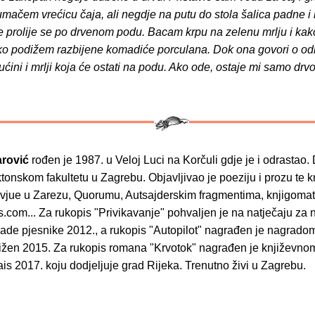
 umačem vrećicu čaja, ali negdje na putu do stola šalica padne i 
e prolije se po drvenom podu. Bacam krpu na zelenu mrlju i kak
ako podižem razbijene komadiće porculana. Dok ona govori o od
ućini i mrlji koja će ostati na podu. Ako ode, ostaje mi samo drvo
rović
rođen je 1987. u Veloj Luci na Korčuli gdje je i odrastao.
ktonskom fakultetu u Zagrebu. Objavljivao je poeziju i prozu te 
tervjue u Zarezu, Quorumu, Autsajderskim fragmentima, knjigoma
.com... Za rukopis "Privikavanje" pohvaljen je na natječaju za
ade pjesnike 2012., a rukopis "Autopilot" nagrađen je nagrado
njižen 2015. Za rukopis romana "Krvotok" nagrađen je književn
s 2017. koju dodjeljuje grad Rijeka. Trenutno živi u Zagrebu.