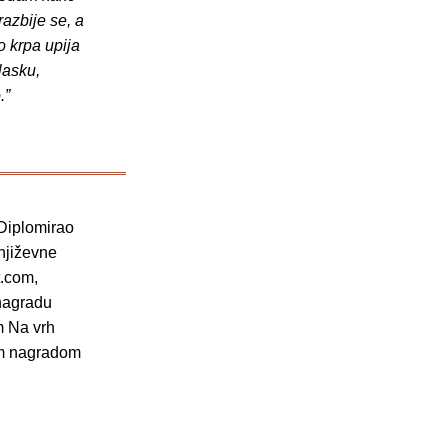
razbije se, a
o krpa upija
lasku,
.”
 Diplomirao
književne
t.com,
 nagradu
m Na vrh
om nagradom