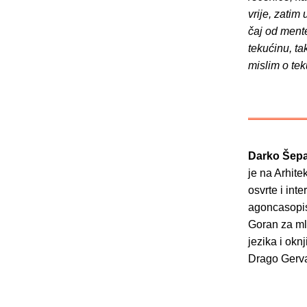
vrije, zatim
čaj od ment
tekućinu, t
mislim o tek
Darko Šepa
je na Arhite
osvrte i in
agoncasopis
Goran za ml
jezika i ok
Drago Gervai