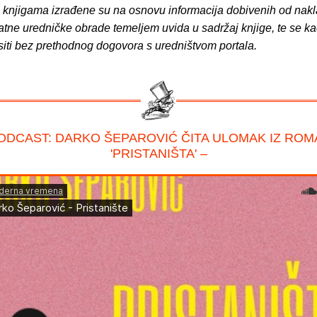
o knjigama izrađene su na osnovu informacija dobivenih od nakl
atne uredničke obrade temeljem uvida u sadržaj knjige, te se ka
siti bez prethodnog dogovora s uredništvom portala.
ODCAST: DARKO ŠEPAROVIĆ ČITA ULOMAK IZ RO
'PRISTANIŠTA' –