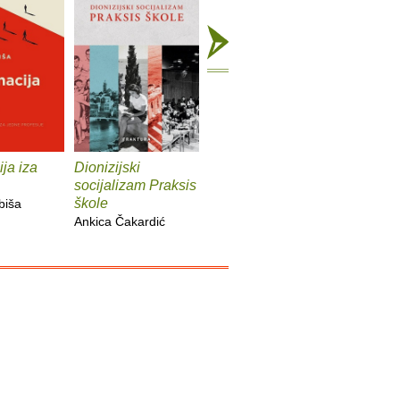
ja iza
Dionizijski
Grga Novak : Život i
Anatomij
socijalizam Praksis
djela
imperiju
škole
biša
Slobodan Prosperov
Davor Be
Ankica Čakardić
Novak