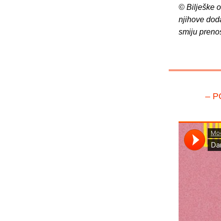
© Bilješke 
njihove dod
smiju preno
– P