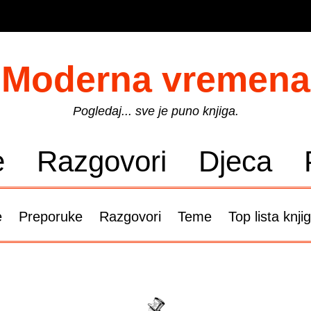
Moderna vremena
Pogledaj... sve je puno knjiga.
e
Razgovori
Djeca
e
Preporuke
Razgovori
Teme
Top lista knji