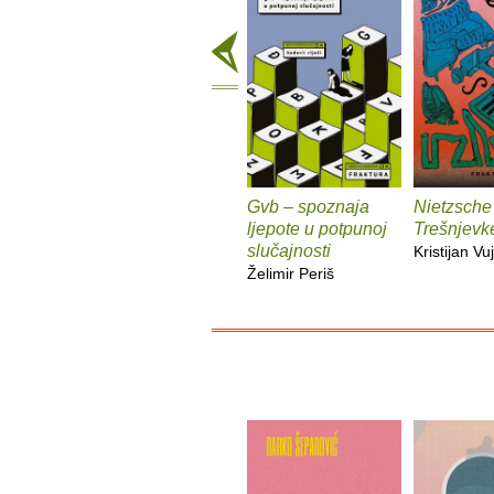
Gvb – spoznaja
Nietzsche
ljepote u potpunoj
Trešnjevk
slučajnosti
Kristijan Vuj
Želimir Periš