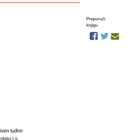
Preporuči
knjigu
riven tuđim
staju i s