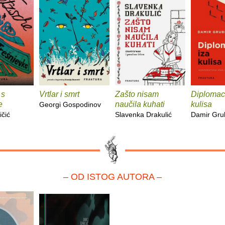
 s
Vrtlar i smrt
Zašto nisam
Diplomaci
e
naučila kuhati
kulisa
Georgi Gospodinov
ičić
Slavenka Drakulić
Damir Gru
– OD ISTOG AUTORA –