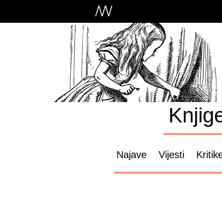
Knjig
Najave
Vijesti
Kritik