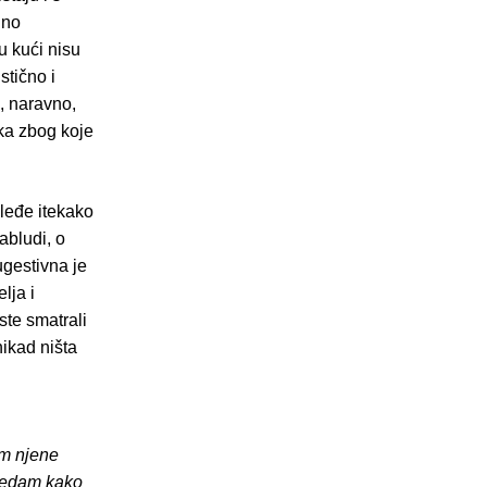
jno
u kući nisu
stično i
I, naravno,
eka zbog koje
leđe itekako
zabludi, o
ugestivna je
lja i
ste smatrali
nikad ništa
am njene
gledam kako