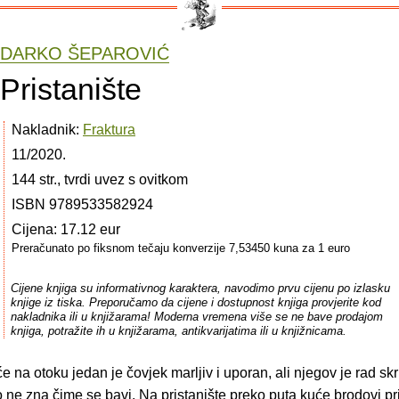
DARKO ŠEPAROVIĆ
Pristanište
Nakladnik:
Fraktura
11/2020.
144 str., tvrdi uvez s ovitkom
ISBN 9789533582924
Cijena: 17.12 eur
Preračunato po fiksnom tečaju konverzije 7,53450 kuna za 1 euro
Cijene knjiga su informativnog karaktera, navodimo prvu cijenu po izlasku
knjige iz tiska. Preporučamo da cijene i dostupnost knjiga provjerite kod
nakladnika ili u knjižarama! Moderna vremena više se ne bave prodajom
knjiga, potražite ih u knjižarama, antikvarijatima ili u knjižnicama.
će na otoku jedan je čovjek marljiv i uporan, ali njegov je rad sk
o ne zna čime se bavi. Na pristanište preko puta kuće brodovi pri