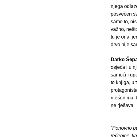
njega odlaze
posvećen svo
samo to, nis
važno, nešto
tu je ona, j
drvo nije sa
Darko Šepa
osjeća i u 
samoći i upo
to knjiga, u
protagonista
riješenima, 
ne rješava.
“Ponovno pa
rečenice, k