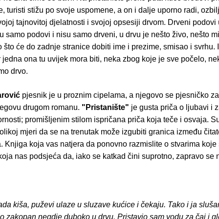
, turisti stižu po svoje uspomene, a on i dalje uporno radi, ozbil
joj tajnovitoj djelatnosti i svojoj opsesiji drvom. Drveni podovi 
u samo podovi i nisu samo drveni, u drvu je nešto živo, nešto mi
 što će do zadnje stranice dobiti ime i prezime, smisao i svrhu. 
er jedna ona tu uvijek mora biti, neka zbog koje je sve počelo, n
mo drvo.
rović
pjesnik je u proznim cipelama, a njegovo se pjesničko za
njegovu drugom romanu.
"Pristanište"
je gusta priča o ljubavi i 
rnosti; promišljenim stilom ispričana priča koja teče i osvaja. S
 tolikoj mjeri da se na trenutak može izgubiti granica između čitate
. Knjiga koja vas natjera da ponovno razmislite o stvarima koje 
koja nas podsjeća da, iako se katkad čini suprotno, zapravo se 
da kiša, puževi ulaze u sluzave kućice i čekaju. Tako i ja sluš
ao zakopan negdje duboko u drvu. Pristavio sam vodu za čaj i 