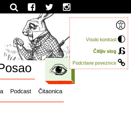
Visoki kontrast
Čitljiv slog
Podcrtane poveznice
Posao
ga
Podcast
Čitaonica