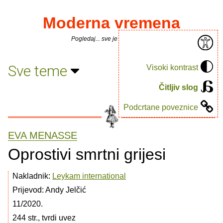
Moderna vremena
Pogledaj... sve je puno knjiga.
Sve teme
Visoki kontrast
Čitljiv slog
Podcrtane poveznice
EVA MENASSE
Oprostivi smrtni grijesi
Nakladnik:
Leykam international
Prijevod: Andy Jelčić
11/2020.
244 str., tvrdi uvez