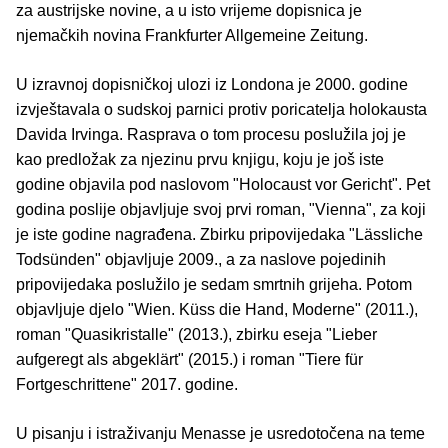
za austrijske novine, a u isto vrijeme dopisnica je
njemačkih novina Frankfurter Allgemeine Zeitung.
U izravnoj dopisničkoj ulozi iz Londona je 2000. godine
izvještavala o sudskoj parnici protiv poricatelja holokausta
Davida Irvinga. Rasprava o tom procesu poslužila joj je
kao predložak za njezinu prvu knjigu, koju je još iste
godine objavila pod naslovom "Holocaust vor Gericht". Pet
godina poslije objavljuje svoj prvi roman, "Vienna", za koji
je iste godine nagrađena. Zbirku pripovijedaka "Lässliche
Todsünden" objavljuje 2009., a za naslove pojedinih
pripovijedaka poslužilo je sedam smrtnih grijeha. Potom
objavljuje djelo "Wien. Küss die Hand, Moderne" (2011.),
roman "Quasikristalle" (2013.), zbirku eseja "Lieber
aufgeregt als abgeklärt" (2015.) i roman "Tiere für
Fortgeschrittene" 2017. godine.
U pisanju i istraživanju Menasse je usredotočena na teme