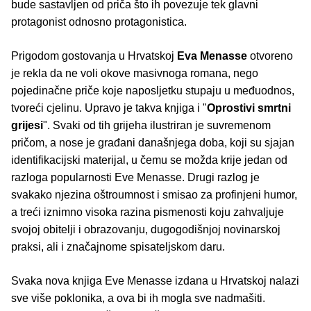
bude sastavljen od priča što ih povezuje tek glavni
protagonist odnosno protagonistica.
Prigodom gostovanja u Hrvatskoj
Eva Menasse
otvoreno
je rekla da ne voli okove masivnoga romana, nego
pojedinačne priče koje naposljetku stupaju u međuodnos,
tvoreći cjelinu. Upravo je takva knjiga i "
Oprostivi smrtni
grijesi
". Svaki od tih grijeha ilustriran je suvremenom
pričom, a nose je građani današnjega doba, koji su sjajan
identifikacijski materijal, u čemu se možda krije jedan od
razloga popularnosti Eve Menasse. Drugi razlog je
svakako njezina oštroumnost i smisao za profinjeni humor,
a treći iznimno visoka razina pismenosti koju zahvaljuje
svojoj obitelji i obrazovanju, dugogodišnjoj novinarskoj
praksi, ali i značajnome spisateljskom daru.
Svaka nova knjiga Eve Menasse izdana u Hrvatskoj nalazi
sve više poklonika, a ova bi ih mogla sve nadmašiti.