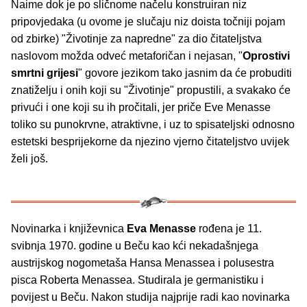
Naime dok je po sličnome načelu konstruiran niz
pripovjedaka (u ovome je slučaju niz doista točniji pojam
od zbirke) "Životinje za napredne" za dio čitateljstva
naslovom možda odveć metaforičan i nejasan, "
Oprostivi
smrtni grijesi
" govore jezikom tako jasnim da će probuditi
znatiželju i onih koji su "Životinje" propustili, a svakako će
privući i one koji su ih pročitali, jer priče Eve Menasse
toliko su punokrvne, atraktivne, i uz to spisateljski odnosno
estetski besprijekorne da njezino vjerno čitateljstvo uvijek
želi još.
Novinarka i književnica
Eva Menasse
rođena je 11.
svibnja 1970. godine u Beču kao kći nekadašnjega
austrijskog nogometaša Hansa Menassea i polusestra
pisca Roberta Menassea. Studirala je germanistiku i
povijest u Beču. Nakon studija najprije radi kao novinarka