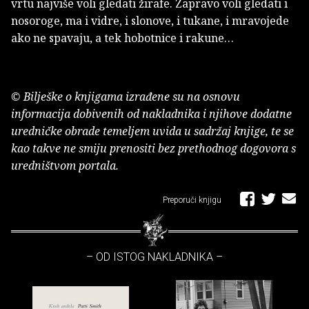
vrtu najviše voli gledati žirafe. Zapravo voli gledati i
nosoroge, ma i vidre, i slonove, i tukane, i mravojede
ako ne spavaju, a tek hobotnice i rakune…
© Bilješke o knjigama izrađene su na osnovu
informacija dobivenih od nakladnika i njihove dodatne
uredničke obrade temeljem uvida u sadržaj knjige, te se
kao takve ne smiju prenositi bez prethodnog dogovora s
uredništvom portala.
Preporuči knjigu
– OD ISTOG NAKLADNIKA –