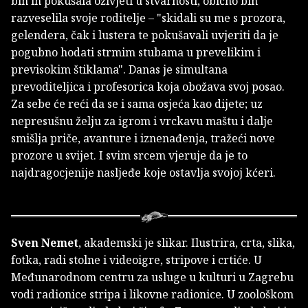
bih ih pokušala oživjeti u stvarnosti, obično bih
razveselila svoje roditelje – "skidali su me s prozora,
gelendera, čak i lustera te pokušavali uvjeriti da je
pogubno hodati strmim stubama u prevelikim i
previsokim štiklama". Danas je simultana
prevoditeljica i profesorica koja obožava svoj posao.
Za sebe će reći da se i sama osjeća kao dijete; uz
nepresušnu želju za igrom i vrckavu maštu i dalje
smišlja priče, avanture i iznenađenja, tražeći nove
prozore u svijet. I svim srcem vjeruje da je to
najdragocjenije nasljeđe koje ostavlja svojoj kćeri.
Sven Nemet
, akademski je slikar. Ilustrira, crta, slika,
fotka, radi stolne i videoigre, stripove i crtiće. U
Međunarodnom centru za usluge u kulturi u Zagrebu
vodi radionice stripa i likovne radionice. U zoološkom