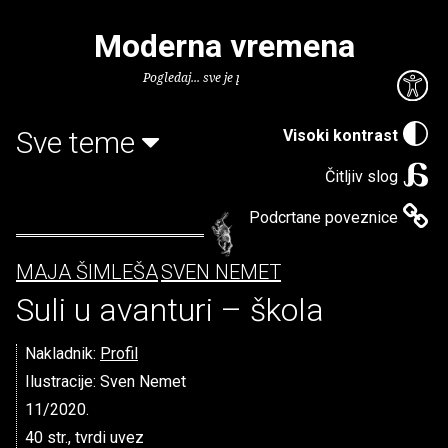
Moderna vremena
Pogledaj... sve je puno knjiga.
Sve teme
Visoki kontrast
Čitljiv slog
Podcrtane poveznice
MAJA ŠIMLEŠA
SVEN NEMET
Suli u avanturi – škola
Nakladnik:
Profil
Ilustracije: Sven Nemet
11/2020.
40 str., tvrdi uvez