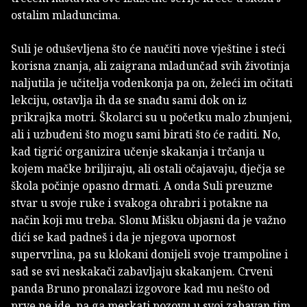
ostalim mladuncima.
Suli je oduševljena što će naučiti nove vještine i steći
korisna znanja, ali zaigrana mladunčad svih životinja
naljutila je učitelja vodenkonja pa on, želeći im očitati
lekciju, ostavlja ih da se snađu sami dok on iz
prikrajka motri. Školarci su u početku malo zbunjeni,
ali i uzbuđeni što mogu sami birati što će raditi. No,
kad tigrić organizira učenje skakanja i trčanja u
kojem mačke briljiraju, ali ostali očajavaju, dječja se
škola počinje opasno drmati. A onda Suli preuzme
stvar u svoje ruke i svakoga ohrabri i potakne na
način koji mu treba. Slonu Mišku objasni da je važno
dići se kad padneš i da je njegova upornost
supervrlina, pa su klokani donijeli svoje trampoline i
sad se svi neskakači zabavljaju skakanjem. Crveni
panda Bruno pronalazi izgovore kad mu nešto od
prve ne ide, pa ga merkati pozovu u svoj zabavan tim.