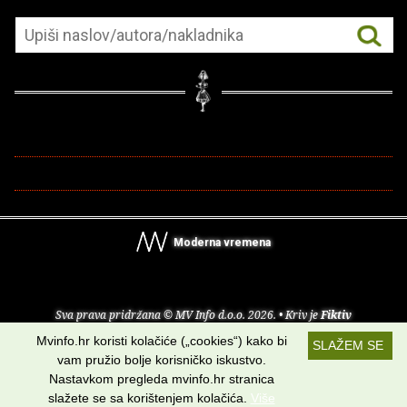
Moderna vremena
Sva prava pridržana © MV Info d.o.o. 2026. • Kriv je
Fiktiv
Mvinfo.hr koristi kolačiće („cookies“) kako bi
SLAŽEM SE
O nama
•
Pomoć
•
Uvjeti korištenja
•
RSS kanali
vam pružio bolje korisničko iskustvo.
Nastavkom pregleda mvinfo.hr stranica
Potraži nas na:
slažete se sa korištenjem kolačića.
Više