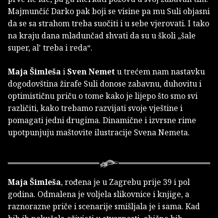
Majmunčić Darko pak boji se visine pa mu Suli objasni
da se sa strahom treba suočiti i u sebe vjerovati. I tako
na kraju dana mladunčad shvati da su u školi „šale
super, al' treba i reda“.
Maja Šimleša
i
Sven Nemet
u trećem nam nastavku
dogodovština žirafe Suli donose zabavnu, duhovitu i
optimističnu priču o tome kako je lijepo što smo svi
različiti, kako trebamo razvijati svoje vještine i
pomagati jedni drugima. Dinamične i izvrsne rime
upotpunjuju maštovite ilustracije Svena Nemeta.
Maja Šimleša
, rođena je u Zagrebu prije 39 i pol
godina. Odmalena je voljela slikovnice i knjige, a
raznorazne priče i scenarije smišljala je i sama. Kad