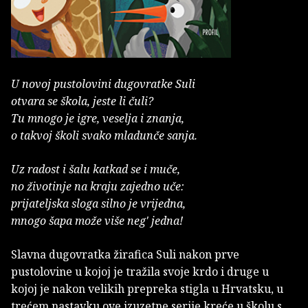
U novoj pustolovini dugovratke Suli
otvara se škola, jeste li čuli?
Tu mnogo je igre, veselja i znanja,
o takvoj školi svako mladunče sanja.
Uz radost i šalu katkad se i muče,
no životinje na kraju zajedno uče:
prijateljska sloga silno je vrijedna,
mnogo šapa može više neg' jedna!
Slavna dugovratka žirafica Suli nakon prve
pustolovine u kojoj je tražila svoje krdo i druge u
kojoj je nakon velikih prepreka stigla u Hrvatsku, u
trećem nastavku ove izuzetne serije kreće u školu s