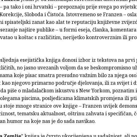
a – pa tako i oni hrvatski – prepoznaju prije svega po svjets
rekcije, Sloboda i Čistoća. Istovremeno se Franzen – osla
i spisateljski zanat kao alat te reputaciju književne zvijez
sezanje najšire publike – u formi eseja, članka, komentara 
atao u koštac s različitim, nerijetko kontroverznim ili p
ljednja esejistička knjiga donosi izbor iz tekstova na prvi
zličitih, no jasno uvezanih voljom da se beskompromisno u
emama koje pisac smatra presudno važnim bilo za njega oso
 kao njegovo primarno područje djelovanja, ili za svijet i 
o da piše o mladalačkom iskustvu s New Yorkom, poznatim 
olegama piscima, posljedicama klimatskih promjena ili pt
u stoje mnoge stranice ove knjige – Franzen uvijek demons
ciznost, tematsku aktualnost, oštrinu zahvata i specifičan, č
an humor na koje nas je do sada navikao.
a Zemlje
" knjiga je čvrsto ukorijenjena u sadašnjost, ali p