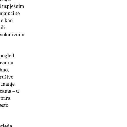
ki uspješnim
njajući se
de kao
ili
rovokativnim
 pogled
hvati u
bno,
društvo
i manje
icama – u
trira
esto
ogleda