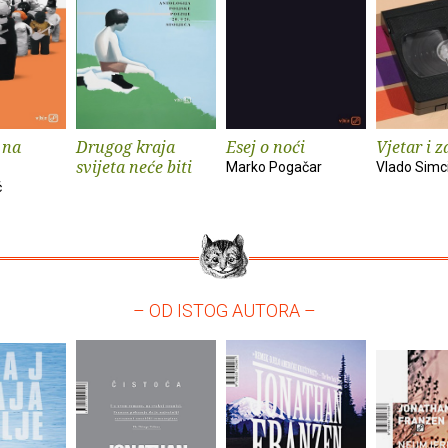
 na
Drugog kraja
Esej o noći
Vjetar i z
svijeta neće biti
Marko Pogačar
Vlado Simc
ć
– OD ISTOG AUTORA –