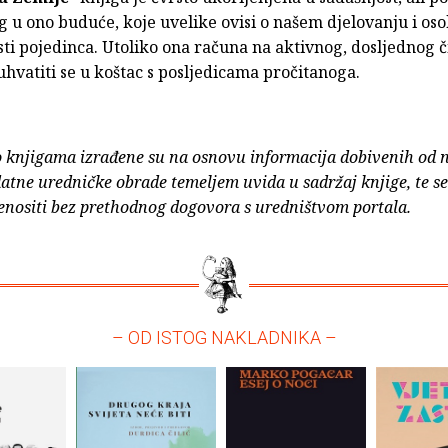
 u ono buduće, koje uvelike ovisi o našem djelovanju i os
i pojedinca. Utoliko ona računa na aktivnog, dosljednog či
hvatiti se u koštac s posljedicama pročitanoga.
o knjigama izrađene su na osnovu informacija dobivenih od 
atne uredničke obrade temeljem uvida u sadržaj knjige, te s
enositi bez prethodnog dogovora s uredništvom portala.
– OD ISTOG NAKLADNIKA –