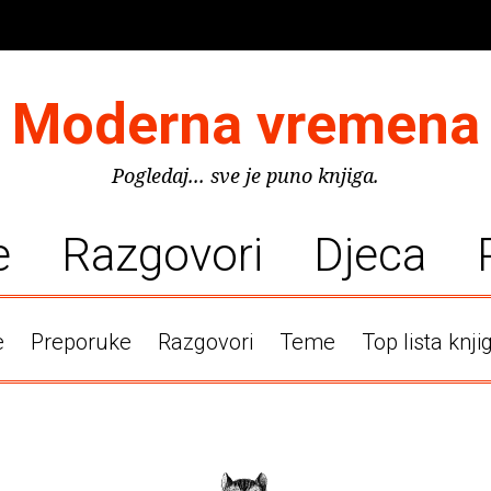
Moderna vremena
Pogledaj... sve je puno knjiga.
e
Razgovori
Djeca
e
Preporuke
Razgovori
Teme
Top lista knji