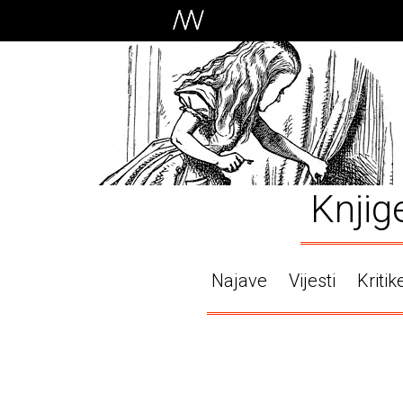
Knjig
Najave
Vijesti
Kritik