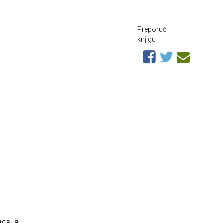
Preporuči
knjigu
ca, a