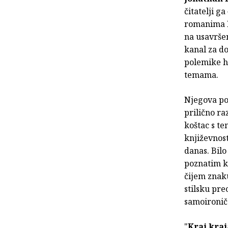
čitatelji g
romanima Ko
na usavršen
kanal za do
polemike hv
temama.
Njegova pos
prilično ra
koštac s t
književnost
danas. Bil
poznatim k
čijem znak
stilsku pre
samoironič
"
Kraj kraj