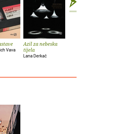
astave
Azil za nebeska
Chinook
Spiderm
tijela
ich Vava
Bekim Sejranović
Zoran Feri
Lana Derkač