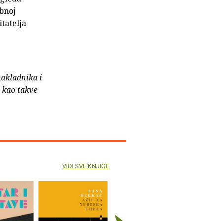
obnoj
tatelja
nakladnika i
e kao takve
VIDI SVE KNJIGE