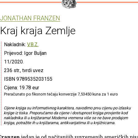
JONATHAN FRANZEN
Kraj kraja Zemlje
Nakladnik:
V.B.Z.
Prijevod: Igor Buljan
11/2020.
236 str., tvrdi uvez
ISBN 9789535203155
Cijena: 19.78 eur
Preračunato po fiksnom tečaju konverzije 7,53450 kuna za 1 euro
Cijene knjiga su informativnog karaktera, navodimo prvu cijenu po izlasku
knjige iz tiska. Preporučamo da cijene i dostupnost knjiga provjerite kod
nakladnika ili u knjižarama! Moderna vremena više se ne bave prodajom
knjiga, potražite ih u knjižarama, antikvarijatima ili u knjižnicama.
Franzen
jedan je od načitanijih suvremenih američkih pisa