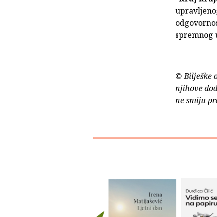
upravljenog
odgovornost
spremnog u
© Bilješke 
njihove dod
ne smiju pr