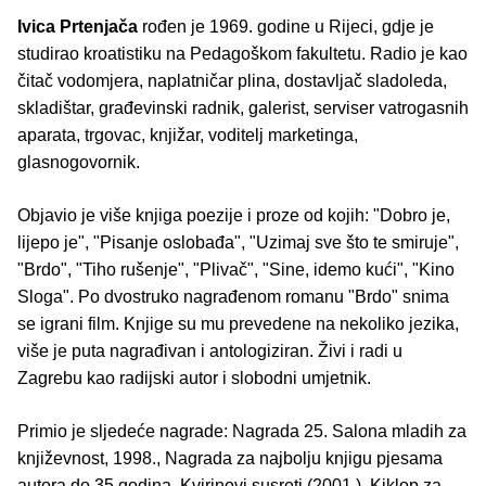
Ivica Prtenjača
rođen je 1969. godine u Rijeci, gdje je
studirao kroatistiku na Pedagoškom fakultetu. Radio je kao
čitač vodomjera, naplatničar plina, dostavljač sladoleda,
skladištar, građevinski radnik, galerist, serviser vatrogasnih
aparata, trgovac, knjižar, voditelj marketinga,
glasnogovornik.
Objavio je više knjiga poezije i proze od kojih: "Dobro je,
lijepo je", "Pisanje oslobađa", "Uzimaj sve što te smiruje",
"Brdo", "Tiho rušenje", "Plivač", "Sine, idemo kući", "Kino
Sloga". Po dvostruko nagrađenom romanu "Brdo" snima
se igrani film. Knjige su mu prevedene na nekoliko jezika,
više je puta nagrađivan i antologiziran. Živi i radi u
Zagrebu kao radijski autor i slobodni umjetnik.
Primio je sljedeće nagrade: Nagrada 25. Salona mladih za
književnost, 1998., Nagrada za najbolju knjigu pjesama
autora do 35 godina, Kvirinovi susreti (2001.), Kiklop za