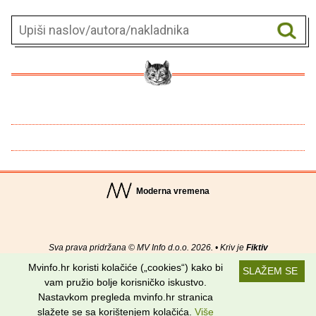
Moderna vremena
Sva prava pridržana © MV Info d.o.o. 2026. • Kriv je
Fiktiv
Mvinfo.hr koristi kolačiće („cookies“) kako bi
SLAŽEM SE
O nama
•
Pomoć
•
Uvjeti korištenja
•
RSS kanali
vam pružio bolje korisničko iskustvo.
Nastavkom pregleda mvinfo.hr stranica
Potraži nas na:
slažete se sa korištenjem kolačića.
Više