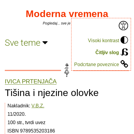
Moderna vremena
Pogledaj... sve je puno knjiga.
Sve teme
Visoki kontrast
Čitljiv slog
Podcrtane poveznice
IVICA PRTENJAČA
Tišina i njezine olovke
Nakladnik:
V.B.Z.
11/2020.
100 str., tvrdi uvez
ISBN 9789535203186