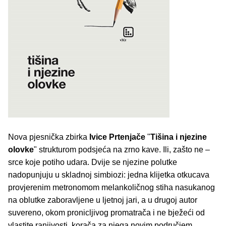
Nova pjesnička zbirka
Ivice Prtenjače
"
Tišina i njezine
olovke
" strukturom podsjeća na zrno kave. Ili, zašto ne –
srce koje potiho udara. Dvije se njezine polutke
nadopunjuju u skladnoj simbiozi: jedna klijetka otkucava
provjerenim metronomom melankoličnog stiha nasukanog
na oblutke zaboravljene u ljetnoj jari, a u drugoj autor
suvereno, okom pronicljivog promatrača i ne bježeći od
vlastite ranjivosti, korača za njega novim područjem