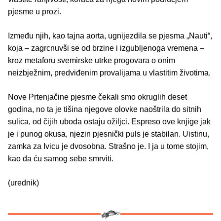
pjesme u prozi.
Između njih, kao tajna aorta, ugnijezdila se pjesma „Nauti“,
koja – zagrcnuvši se od brzine i izgubljenoga vremena –
kroz metaforu svemirske utrke progovara o onim
neizbježnim, predviđenim provalijama u vlastitim životima.
Nove Prtenjačine pjesme čekali smo okruglih deset
godina, no ta je tišina njegove olovke naoštrila do sitnih
sulica, od čijih uboda ostaju ožiljci. Espreso ove knjige jak
je i punog okusa, njezin pjesnički puls je stabilan. Uistinu,
zamka za Ivicu je dvosobna. Strašno je. I ja u tome stojim,
kao da ću samog sebe smrviti.
(urednik)