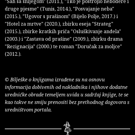
"Šah sa snijegom" (2011.), "Tko je postrojio nebodere i
druge pjesme" (Tunis, 2014.), "Posvajanje neba"
(2015.), "Ugovor s prašinom" (Bijelo Polje, 2017.) i
"Hotel za mrtve" (2020.), zbirku eseja "Strateg"
(2015.), zbirke kratkih priča "Osluškivanje anđela"
(2003.) i "Zastava od prašine" (2009.), zbirku drama
"Rezignacija" (2000.) te roman "Doručak za moljce"
(2012.).
© Bilješke o knjigama izrađene su na osnovu
informacija dobivenih od nakladnika i njihove dodatne
uredničke obrade temeljem uvida u sadržaj knjige, te se
kao takve ne smiju prenositi bez prethodnog dogovora s
uredništvom portala.