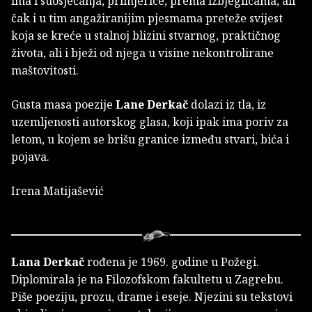
ima i suosjećanja, primjerice, prema izbjeglicama, ali
čak i u tim angažiranijim pjesmama preteže svijest
koja se kreće u stalnoj blizini stvarnog, praktičnog
života, ali i bježi od njega u visine nekontrolirane
maštovitosti.
Gusta masa poezije
Lane Derkač
dolazi iz tla, iz
uzemljenosti autorskog glasa, koji ipak ima poriv za
letom, u kojem se brišu granice između stvari, bića i
pojava.
Irena Matijašević
Lana Derkač
rođena je 1969. godine u Požegi.
Diplomirala je na Filozofskom fakultetu u Zagrebu.
Piše poeziju, prozu, drame i eseje. Njezini su tekstovi