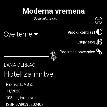
Moderna vremena
Pogledaj... sve je puno knjiga.
Sve teme
Visoki kontrast
Čitljiv slog
Podcrtane poveznice
LANA DERKAČ
Hotel za mrtve
Nakladnik:
V.B.Z.
11/2020.
108 str., tvrdi uvez
ISBN 9789535203407