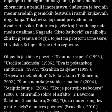
objavljeni u mnogim antologijama, panoramama i
zbornicima u zemlji i inozemstvu. Sudionica je brojnih
međunarodnih pjesničkih festivala i raznih književnih
događanja. Tekstovi su joj dosad prevođeni na
dvadeset jezika. Dobitnica je više književnih nagrada,
među ostalima i Nagrade “Risto Ratković” za najbolju
zbirku pjesama u regiji, to jest na prostoru Crne Gore,
Hrvatske, Srbije i Bosne i Hercegovine.
Objavila je zbirke poezije "Usputna raspela" (1995.),
"Utočište lučonoša" (1996.), "Eva iz poštanskog
sandučića" (1997.), "Škrabica za sjene" (1999.),
"Osjećam melankoliju" (s R. Jarakom i T. Ribićem,
2002.), "Šuma nam šalje stablo e-mailom" (2004.),
"Striptiz šutnje" (2006.), "Tko je postrojio nebodere"
(2006.), "Murmullo sobre el asfalto" (s Davorom
Šalatom, Guadalajara, 2008.), "Qui a mis en rang les
gratte-ciels? et autres poèmes" (Bruxelles, 2010.),