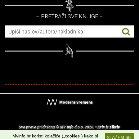
– PRETRAŽI SVE KNJIGE –
Moderna vremena
Sva prava pridržana © MV Info d.o.o. 2026. • Kriv je
Fiktiv
Mvinfo.hr koristi kolačiće („cookies“) kako bi
SLAŽEM SE
O nama
•
Pomoć
•
Uvjeti korištenja
•
RSS kanali