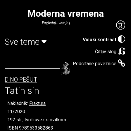
Moderna vremena
Pogledaj... sve je puno knjiga.
Sve teme
Visoki kontrast
Čitljiv slog
Podcrtane poveznice
DINO PEŠUT
Tatin sin
Nakladnik:
Fraktura
11/2020.
192 str., tvrdi uvez s ovitkom
ISBN 9789533582863