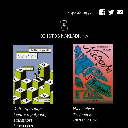
Preporuči knjigu
– OD ISTOG NAKLADNIKA –
Gvb – spoznaja
Nietzsche s
ljepote u potpunoj
Trešnjevke
slučajnosti
Kristijan Vujičić
Želimir Periš