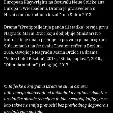
European Playwrights na festivalu Neue Stücke aus
Europa u Wiesbadenu. Drama je praizvedena u
Hrvatskom narodnom kazalištu u Splitu 2013.
Drama "(Pret)posljednja panda ili statika" osvaja prvu
Nagradu Marin Držić koju dodjeljuje Ministarstvo
kulture te je imala premijeru pozvana je na program
Stückemarkt na festivalu Theatertreffen u Berlinu
2016. Osvojio je Nagradu Marin Držić i za drame
"Veliki hotel Bezdan", 2015., "Stela, poplava", 2016., i
"Olimpia stadion" (trilogija), 2017.
© Bilješke o knjigama izrađene su na osnovu
informacija dobivenih od nakladnika i njihove dodatne
uredničke obrade temeljem uvida u sadržaj knjige, te se
kao takve ne smiju prenositi bez prethodnog dogovora s
uredništvom portala.