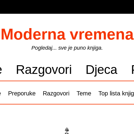
Moderna vremena
Pogledaj... sve je puno knjiga.
e
Razgovori
Djeca
e
Preporuke
Razgovori
Teme
Top lista knji