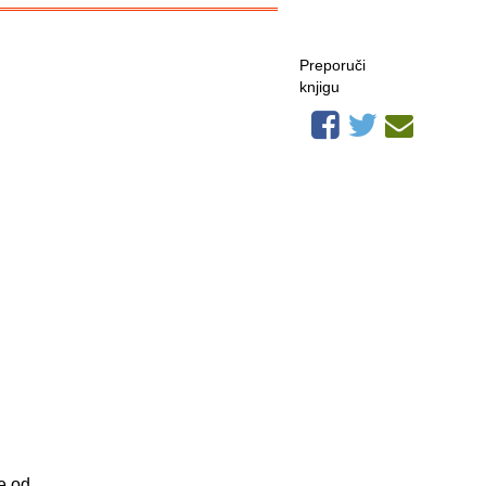
Preporuči
knjigu
e od