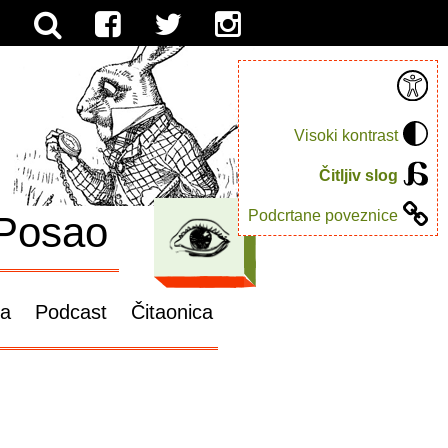
Visoki kontrast
Čitljiv slog
Podcrtane poveznice
Posao
ga
Podcast
Čitaonica