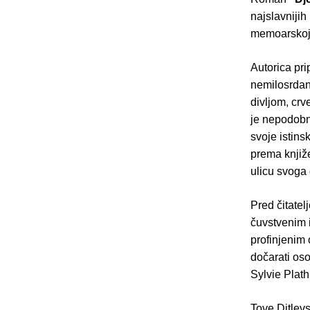
najslavnijih
memoarskoj p
Autorica pri
nemilosrdan,
divljom, crv
je nepodobna
svoje istins
prema knjiže
ulicu svoga 
Pred čitatel
čuvstvenim i
profinjenim o
dočarati os
Sylvie Plath
Tove Ditlevs