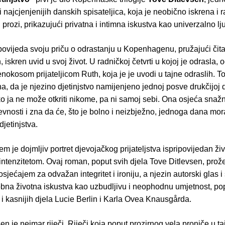
 i najcjenjenijih danskih spisateljica, koja je neobično iskrena i r
rozi, prikazujući privatna i intimna iskustva kao univerzalno lj
povijeda svoju priču o odrastanju u Kopenhagenu, pružajući čita
 iskren uvid u svoj život. U radničkoj četvrti u kojoj je odrasla, 
enokosom prijateljicom Ruth, koja je je uvodi u tajne odraslih. 
, da je njezino djetinjstvo namijenjeno jednoj posve drukčijoj dj
ko ja ne može otkriti nikome, pa ni samoj sebi. Ona osjeća snaž
vnosti i zna da će, što je bolno i neizbježno, jednoga dana mora
djetinjstva.
jem je dojmljiv portret djevojačkog prijateljstva ispripovijedan ži
ntenzitetom. Ovaj roman, poput svih djela Tove Ditlevsen, prože
sjećajem za odvažan integritet i ironiju, a njezin autorski glas i s
obna životna iskustva kao uzbudljivu i neophodnu umjetnost, po
 i kasnijih djela Lucie Berlin i Karla Ovea Knausgårda.
en je neimar riječi. Riječi koja poput prozirnog vela proniče u ta