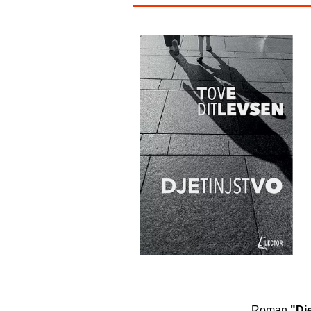
Roman
"Dje