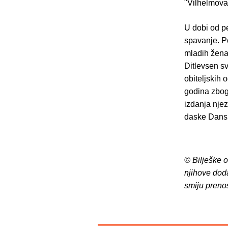
"Vilhelmova
U dobi od p
spavanje. P
mladih žena
Ditlevsen sv
obiteljskih 
godina zbog 
izdanja njez
daske Dansk
© Bilješke 
njihove dod
smiju preno