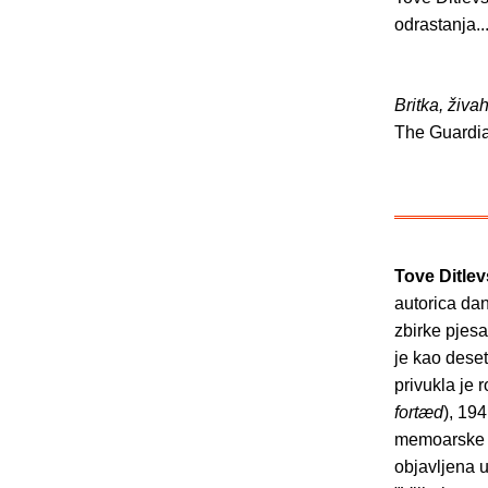
odrastanja..
Britka, živ
The Guardi
Tove Ditle
autorica dan
zbirke pjesa
je kao deset
privukla je 
fortæd
), 19
memoarske p
objavljena u