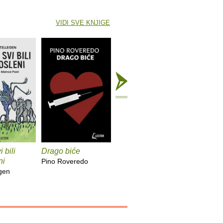
VIDI SVE KNJIGE
 bili
Drago biće
Lica
Utopit će
ni
suzama s
Pino Roveredo
Tove Ditlevsen
majki
gen
Johannes