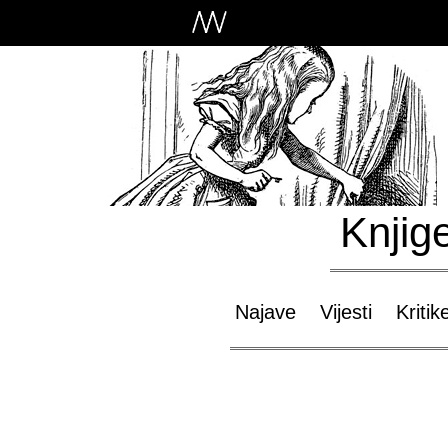
Knjig
Najave
Vijesti
Kritik