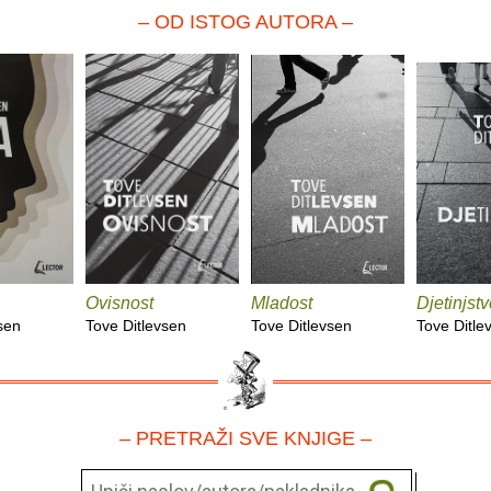
– OD ISTOG AUTORA –
Ovisnost
Mladost
Djetinjst
sen
Tove Ditlevsen
Tove Ditlevsen
Tove Ditle
– PRETRAŽI SVE KNJIGE –