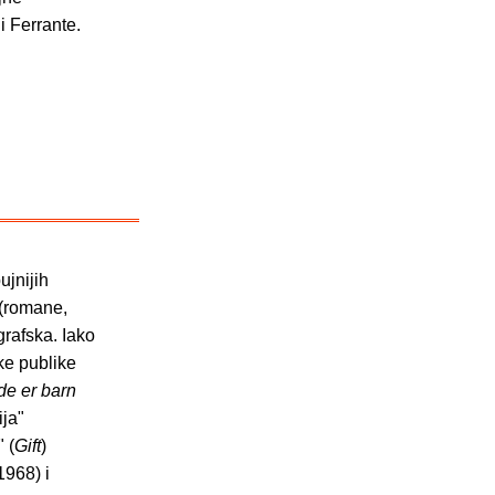
i Ferrante.
ujnijih
 (romane,
grafska. Iako
ske publike
de er barn
ija"
" (
Gift
)
 1968) i