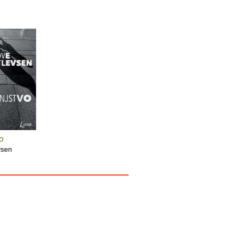
vo
vsen