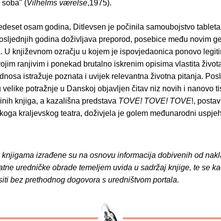
 soba" (
Vilhelms værelse
,1975).
edeset osam godina, Ditlevsen je počinila samoubojstvo tablet
osljednjih godina doživljava preporod, posebice među novim g
. U književnom ozračju u kojem je ispovjedaonica ponovo legit
ojim ranjivim i ponekad brutalno iskrenim opisima vlastita života
odnosa istražuje poznata i uvijek relevantna životna pitanja. Posl
velike potražnje u Danskoj objavljen čitav niz novih i nanovo t
inih knjiga, a kazališna predstava
TOVE! TOVE! TOVE
!, posta
oga kraljevskog teatra, doživjela je golem međunarodni uspjeh
o knjigama izrađene su na osnovu informacija dobivenih od nakl
atne uredničke obrade temeljem uvida u sadržaj knjige, te se ka
siti bez prethodnog dogovora s uredništvom portala.