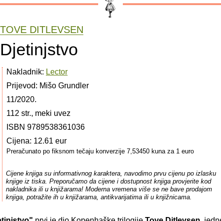
TOVE DITLEVSEN
Djetinjstvo
Nakladnik:
Lector
Prijevod: Mišo Grundler
11/2020.
112 str., meki uvez
ISBN 9789538361036
Cijena: 12.61 eur
Preračunato po fiksnom tečaju konverzije 7,53450 kuna za 1 euro
Cijene knjiga su informativnog karaktera, navodimo prvu cijenu po izlasku
knjige iz tiska. Preporučamo da cijene i dostupnost knjiga provjerite kod
nakladnika ili u knjižarama! Moderna vremena više se ne bave prodajom
knjiga, potražite ih u knjižarama, antikvarijatima ili u knjižnicama.
tinjstvo"
prvi je dio Kopenhaške trilogije
Tove Ditlevsen
, jedn