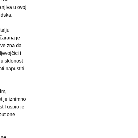
anjiva u ovoj
udska.
telju
očarana je
Tove zna da
evojčici i
nu sklonost
ti napustiti
vim,
t je iznimno
til uspio je
put one
jne