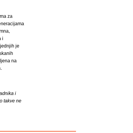
ama za
eneracijama
imna,
 i
jednjih je
iskanih
vljena na
.
adnika i
o takve ne