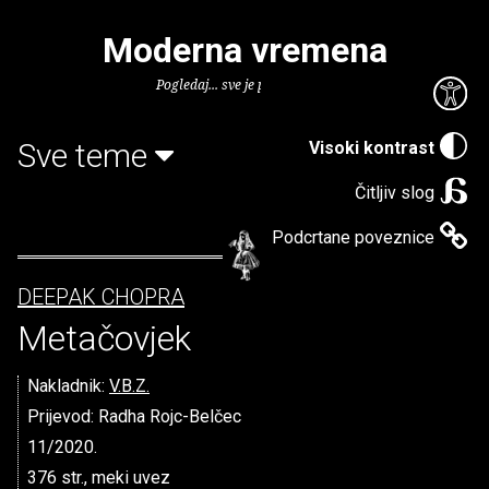
Moderna vremena
Pogledaj... sve je puno knjiga.
Sve teme
Visoki kontrast
Čitljiv slog
Podcrtane poveznice
DEEPAK CHOPRA
Metačovjek
Nakladnik:
V.B.Z.
Prijevod: Radha Rojc-Belčec
11/2020.
376 str., meki uvez