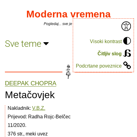
Moderna vremena
Pogledaj... sve je puno knjiga.
Sve teme
Visoki kontrast
Čitljiv slog
Podcrtane poveznice
DEEPAK CHOPRA
Metačovjek
Nakladnik:
V.B.Z.
Prijevod: Radha Rojc-Belčec
11/2020.
376 str., meki uvez