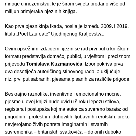
mnoge u inozemstvu, te je širom svijeta prodano više od
milijun primjeraka njezinih knjiga.
Kao prva pjesnikinja ikada, nosila je između 2009. i 2019.
titulu „Poet Laureate“ Ujedinjenog Kraljevstva.
Ovim opsežnim izdanjem njezin se rad prvi put u knjiškom
formatu predstavlja domaćoj publici, u vještom i preciznom
prijevodu
Tomislava Kuzmanovića
. Izbor pokriva prva
dva desetljeća autoričinog stihovnog rada, a uključuje i
niz, prvi put sabranih, pjesama pisanih za različite prigode.
Beskrajno raznolike, inventivne i emocionalno moćne,
pjesme u ovoj knjizi nude uvid u široku lepezu stilova,
registara i postupaka kojima autorica suvereno barata: od
prigodnih i protestnih, duhovitih, ljubavnih i erotskih, preko
nevjerojatno živih portreta imaginarnih i stvarnih
suvremenika – britanskih svatkovića – do onih duboko