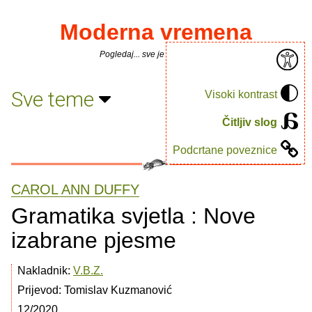
Moderna vremena
Pogledaj... sve je puno knjiga.
Sve teme
Visoki kontrast
Čitljiv slog
Podcrtane poveznice
CAROL ANN DUFFY
Gramatika svjetla : Nove
izabrane pjesme
Nakladnik:
V.B.Z.
Prijevod: Tomislav Kuzmanović
12/2020.