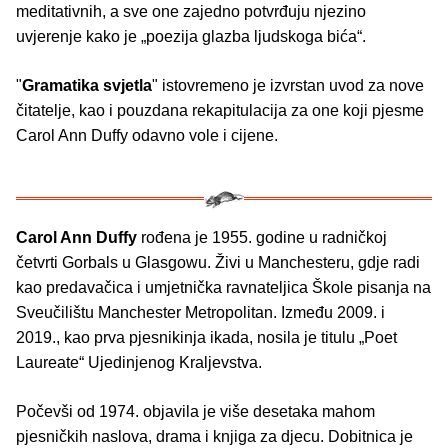
meditativnih, a sve one zajedno potvrđuju njezino
uvjerenje kako je „poezija glazba ljudskoga bića“.
"
Gramatika svjetla
" istovremeno je izvrstan uvod za nove
čitatelje, kao i pouzdana rekapitulacija za one koji pjesme
Carol Ann Duffy odavno vole i cijene.
Carol Ann Duffy
rođena je 1955. godine u radničkoj
četvrti Gorbals u Glasgowu. Živi u Manchesteru, gdje radi
kao predavačica i umjetnička ravnateljica Škole pisanja na
Sveučilištu Manchester Metropolitan. Između 2009. i
2019., kao prva pjesnikinja ikada, nosila je titulu „Poet
Laureate“ Ujedinjenog Kraljevstva.
Počevši od 1974. objavila je više desetaka mahom
pjesničkih naslova, drama i knjiga za djecu. Dobitnica je