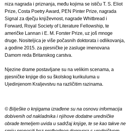
niza nagrada i priznanja, među kojima se ističu T. S. Eliot
Prize, Costa Poetry Award, PEN Pinter Prize, nagrada
Signal za dječju književnost, nagrade Whitbread i
Forward, Royal Society of Literature Fellowship, te
američke Lannan i E. M. Forster Prize, uz još mnoge
druge. Nositeljica je više počasnih doktorata i odlikovanja,
a godine 2015. za pjesničke je zasluge imenovana
Damom reda Britanskog carstva.
Njezine drame postavljane su na velikim scenama, a
pjesničke knjige dio su školskog kurikuluma u
Ujedinjenom Kraljevstvu na različitim razinama.
© Bilješke o knjigama izrađene su na osnovu informacija
dobivenih od nakladnika i njihove dodatne uredničke
obrade temeljem uvida u sadržaj knjige, te se kao takve ne
smiju prenositi bez prethodnog dogovora s uredništvom