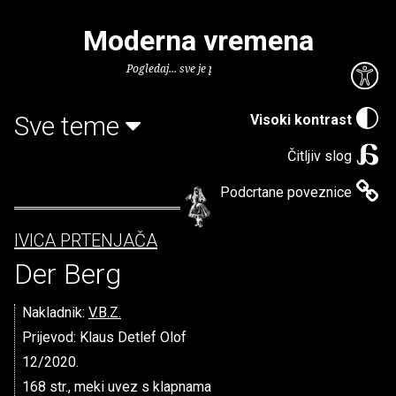
Moderna vremena
Pogledaj... sve je puno knjiga.
Sve teme
Visoki kontrast
Čitljiv slog
Podcrtane poveznice
IVICA PRTENJAČA
Der Berg
Nakladnik:
V.B.Z.
Prijevod: Klaus Detlef Olof
12/2020.
168 str., meki uvez s klapnama