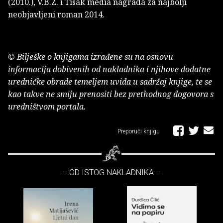
(2010.), V.B.Z. i Tisak media nagrada za najbolji
neobjavljeni roman 2014.
© Bilješke o knjigama izrađene su na osnovu
informacija dobivenih od nakladnika i njihove dodatne
uredničke obrade temeljem uvida u sadržaj knjige, te se
kao takve ne smiju prenositi bez prethodnog dogovora s
uredništvom portala.
Preporuči knjigu
– OD ISTOG NAKLADNIKA –