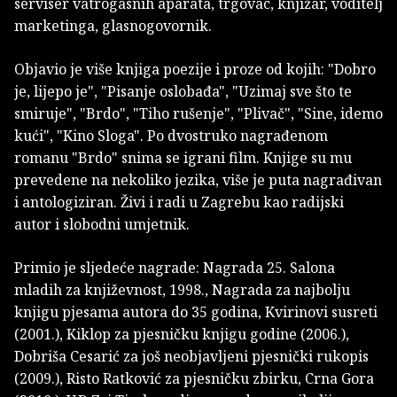
serviser vatrogasnih aparata, trgovac, knjižar, voditelj
marketinga, glasnogovornik.
Objavio je više knjiga poezije i proze od kojih: "Dobro
je, lijepo je", "Pisanje oslobađa", "Uzimaj sve što te
smiruje", "Brdo", "Tiho rušenje", "Plivač", "Sine, idemo
kući", "Kino Sloga". Po dvostruko nagrađenom
romanu "Brdo" snima se igrani film. Knjige su mu
prevedene na nekoliko jezika, više je puta nagrađivan
i antologiziran. Živi i radi u Zagrebu kao radijski
autor i slobodni umjetnik.
Primio je sljedeće nagrade: Nagrada 25. Salona
mladih za književnost, 1998., Nagrada za najbolju
knjigu pjesama autora do 35 godina, Kvirinovi susreti
(2001.), Kiklop za pjesničku knjigu godine (2006.),
Dobriša Cesarić za još neobjavljeni pjesnički rukopis
(2009.), Risto Ratković za pjesničku zbirku, Crna Gora