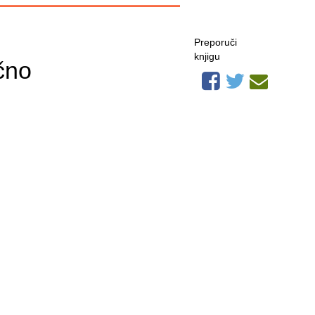
Preporuči
knjigu
ično