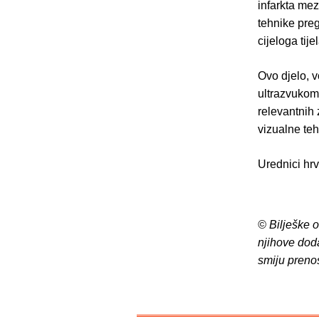
infarkta me
tehnike pre
cijeloga tij
Ovo djelo, 
ultrazvukom 
relevantnih 
vizualne teh
Urednici hr
© Bilješke 
njihove dod
smiju preno