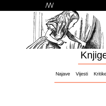
Knjig
Najave
Vijesti
Kritik