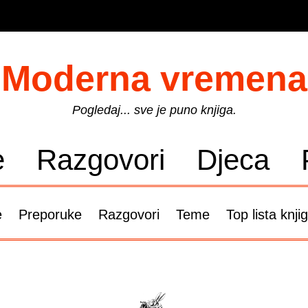
Moderna vremena
Pogledaj... sve je puno knjiga.
e
Razgovori
Djeca
e
Preporuke
Razgovori
Teme
Top lista knji