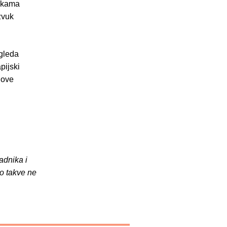
amkama
zvuk
gleda
pijski
 ove
adnika i
o takve ne