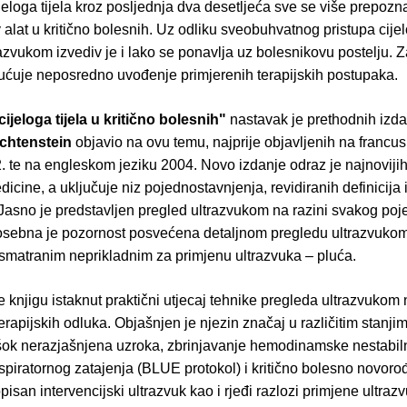
jeloga tijela kroz posljednja dva desetljeća sve se više prepozn
 alat u kritično bolesnih. Uz odliku sveobuhvatnog pristupa cijel
azvukom izvediv je i lako se ponavlja uz bolesnikovu postelju. Z
ćuje neposredno uvođenje primjerenih terapijskih postupaka.
ijeloga tijela u kritično bolesnih"
nastavak je prethodnih izda
ichtenstein
objavio na ovu temu, najprije objavljenih na francu
2. te na engleskom jeziku 2004. Novo izdanje odraz je najnoviji
icine, a uključuje niz pojednostavnjenja, revidiranih definicija i
 Jasno je predstavljen pregled ultrazvukom na razini svakog poj
osebna je pozornost posvećena detaljnom pregledu ultrazvuko
matranim neprikladnim za primjenu ultrazvuka – pluća.
je knjigu istaknut praktični utjecaj tehnike pregleda ultrazvukom
rapijskih odluka. Objašnjen je njezin značaj u različitim stanji
 šok nerazjašnjena uzroka, zbrinjavanje hemodinamske nestabiln
spiratornog zatajenja (BLUE protokol) i kritično bolesno novoro
pisan intervencijski ultrazvuk kao i rjeđi razlozi primjene ultraz