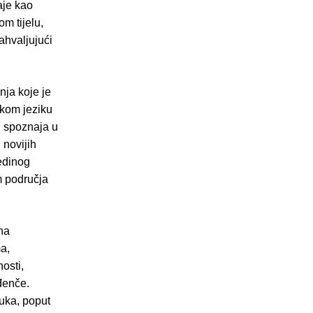
aje kao
om tijelu,
ahvaljujući
nja koje je
skom jeziku
h spoznaja u
 novijih
edinog
m područja
 na
ma,
osti,
đenče.
vuka, poput