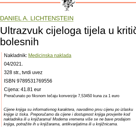
DANIEL A. LICHTENSTEIN
Ultrazvuk cijeloga tijela u krit
bolesnih
Nakladnik:
Medicinska naklada
04/2021.
328 str., tvrdi uvez
ISBN 9789531769556
Cijena: 41.81 eur
Preračunato po fiksnom tečaju konverzije 7,53450 kuna za 1 euro
Cijene knjiga su informativnog karaktera, navodimo prvu cijenu po izlasku
knjige iz tiska. Preporučamo da cijene i dostupnost knjiga provjerite kod
nakladnika ili u knjižarama! Moderna vremena više se ne bave prodajom
knjiga, potražite ih u knjižarama, antikvarijatima ili u knjižnicama.