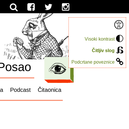
Visoki kontrast
Čitljiv slog
Podcrtane poveznice
Posao
ga
Podcast
Čitaonica