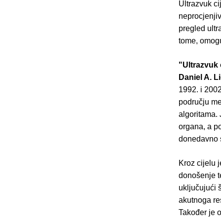
Ultrazvuk ci
neprocjenjiv
pregled ultr
tome, omogu
"Ultrazvuk c
Daniel A. L
1992. i 200
području med
algoritama.
organa, a p
donedavno s
Kroz cijelu 
donošenje te
uključujući
akutnoga re
Također je o