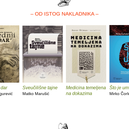
– OD ISTOG NAKLADNIKA –
 dar
Sveučilišne tajne
Medicina temeljena
Što je u
na dokazima
gurević
Matko Marušić
Mirko Čorl