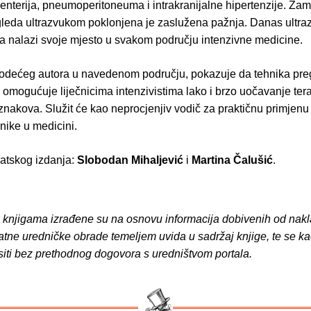
zenterija, pneumoperitoneuma i intrakranijalne hipertenzije. Z
gleda ultrazvukom poklonjena je zaslužena pažnja. Danas ultra
ela nalazi svoje mjesto u svakom području intenzivne medicine.
vodećeg autora u navedenom području, pokazuje da tehnika pre
omogućuje liječnicima intenzivistima lako i brzo uočavanje tera
znakova. Služit će kao neprocjenjiv vodič za praktičnu primjenu
nike u medicini.
vatskog izdanja:
Slobodan Mihaljević
i
Martina Čalušić
.
o knjigama izrađene su na osnovu informacija dobivenih od nakl
atne uredničke obrade temeljem uvida u sadržaj knjige, te se ka
siti bez prethodnog dogovora s uredništvom portala.