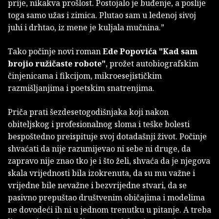
prije, nikakva prošlost. Postojalo je buđenje, a poslije
toga samo užas i zimica. Plutao sam u ledenoj sivoj
juhi i drhtao, iz mene je kuljala mučnina.”
Tako počinje novi roman
Ede Popovića
"Kad sam
brojio ružičaste robote"
, prožet autobiografskim
činjenicama i fikcijom, mikroesejističkim
razmišljanjima i poetskim snatrenjima.
Priča prati šezdesetogodišnjaka koji nakon
obiteljskog i profesionalnog sloma i teške bolesti
bespoštedno preispituje svoj dotadašnji život. Počinje
shvaćati da nije razumijevao ni sebe ni druge, da
zapravo nije znao tko je i što želi, shvaća da je njegova
skala vrijednosti bila izokrenuta, da su mu važne i
vrijedne bile nevažne i bezvrijedne stvari, da se
pasivno prepuštao društvenim običajima i modelima
ne dovodeći ih ni u jednom trenutku u pitanje. A treba