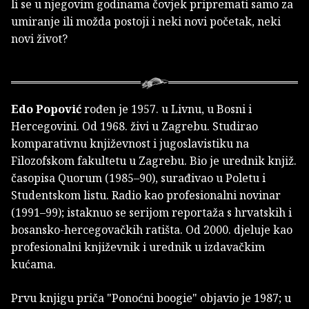
li se u njegovim godinama čovjek pripremati samo za
umiranje ili možda postoji i neki novi početak, neki
novi život?
Edo Popović
rođen je 1957. u Livnu, u Bosni i
Hercegovini. Od 1968. živi u Zagrebu. Studirao
komparativnu književnost i jugoslavistiku na
Filozofskom fakultetu u Zagrebu. Bio je urednik knjiž.
časopisa Quorum (1985–90), surađivao u Poletu i
Studentskom listu. Radio kao profesionalni novinar
(1991–99); istaknuo se serijom reportaža s hrvatskih i
bosansko-hercegovačkih ratišta. Od 2000. djeluje kao
profesionalni književnik i urednik u izdavačkim
kućama.
Prvu knjigu priča "Ponoćni boogie" objavio je 1987; u