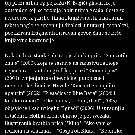
toj prozi urbanog pejzaža (K. Bagić) glavni lik je
autsajder koji se probija labirintima grada. Česte su
reference iz glazbe, filma i književnosti, a na razini
teksta naglo se smjenjuju dijalozi, unutarnji monolozi,
poetizirani fragmenti i izravan govor, čime se krše
književne konvencije.
Nakon duže stanke objavio je zbirku priča "San žutih
zmija" (2000), koja se zasniva na iskustvu ratnoga
reportera. U autobiografskoj prozi "Kameni pas"
(2001) izmjenjuju se dnevničke, putopisne i
memoarske dionice. Novele "Koncert za tequilu i
apaurin" (2002), "Plesačica iz Blue Bara" (2004) i
kratki roman "Dečko, dama, kreten, drot" (2005)
objavio je i kao trilogiju "Igrači" (2006). U suradnji s
crtačem I. Hofbauerom objavio je pet svezaka
ilustriranih kratkih priča ("Klub", "Ako vam se
jednom na vratima...", "Gospa od Bluda", "Betonske