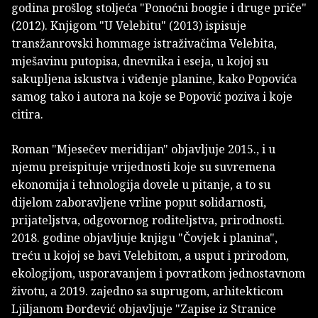
godina prošlog stoljeća "Ponoćni boogie i druge priče"
(2012). Knjigom "U Velebitu" (2013) ispisuje
transžanrovski hommage istraživačima Velebita,
mješavinu putopisa, dnevnika i eseja, u kojoj su
sakupljena iskustva i viđenje planine, kako Popovića
samog tako i autora na koje se Popović poziva i koje
citira.
Roman "Mjesečev meridijan" objavljuje 2015., i u
njemu preispituje vrijednosti koje su suvremena
ekonomija i tehnologija dovele u pitanje, a to su
dijelom zaboravljene vrline poput solidarnosti,
prijateljstva, odgovornog roditeljstva, prirodnosti.
2018. godine objavljuje knjigu "Čovjek i planina",
treću u kojoj se bavi Velebitom, a usput i prirodom,
ekologijom, usporavanjem i povratkom jednostavnom
životu, a 2019. zajedno sa suprugom, arhitekticom
Ljiljanom Đorđević objavljuje "Zapise iz Stranice