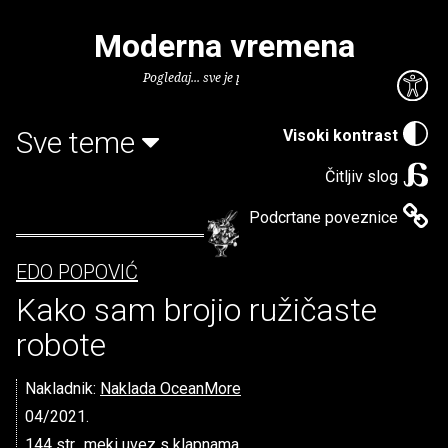
Moderna vremena
Pogledaj... sve je puno knjiga.
Sve teme
Visoki kontrast
Čitljiv slog
Podcrtane poveznice
EDO POPOVIĆ
Kako sam brojio ružičaste
robote
Nakladnik:
Naklada OceanMore
04/2021.
144 str., meki uvez s klapnama