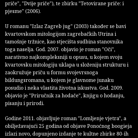
priče", "Dvije priče"), te zbirku "Tetovirane priče: i
pjesme" (2006).
U romanu "Izlaz Zagreb jug" (2003) također se bavi
kvartovskom mitologijom zagrebačkih Utrina i
tamošnje tržnice, kao stjecišta sudbina stanovnika
toga naselja. God. 2007. objavio je roman "Oči",
narativno najkompleksniji u opusu, u kojem svoju
kvartovsku mitologiju uklapa u složeniju strukturu i
zaokružuje priču u formu svojevrsnoga
bildungsromana, u kojem je glavnome junaku
posudio i neka vlastita životna iskustva. God. 2009.
objavio je "Priručnik za hodače", knjigu o hodanju,
pisanju i prirodi.
Godine 2011. objavljuje roman "Lomljenje vjetra", a
obilježavajući 25 godina od objave Ponoćnog boogieja
izlazi novo, dopunjeno izdanje te kultne zbirke 80-ih