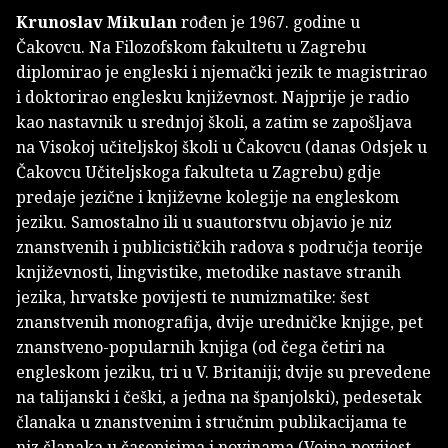
Krunoslav Mikulan
rođen je 1967. godine u
Čakovcu. Na Filozofskom fakultetu u Zagrebu
diplomirao je engleski i njemački jezik te magistrirao
i doktorirao englesku književnost. Najprije je radio
kao nastavnik u srednjoj školi, a zatim se zapošljava
na Visokoj učiteljskoj školi u Čakovcu (danas Odsjek u
Čakovcu Učiteljskoga fakulteta u Zagrebu) gdje
predaje jezične i književne kolegije na engleskom
jeziku. Samostalno ili u suautorstvu objavio je niz
znanstvenih i publicističkih radova s područja teorije
književnosti, lingvistike, metodike nastave stranih
jezika, hrvatske povijesti te numizmatike: šest
znanstvenih monografija, dvije uredničke knjige, pet
znanstveno-popularnih knjiga (od čega četiri na
engleskom jeziku, tri u V. Britaniji; dvije su prevedene
na talijanski i češki, a jedna na španjolski), pedesetak
članaka u znanstvenim i stručnim publikacijama te
niz članaka u časopisima i novinama (Vojna povijest,