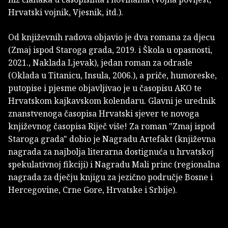
Hrvatski vojnik, Vjesnik, itd.).
Od književnih radova objavio je dva romana za djecu
(Zmaj ispod Staroga grada, 2019. i Škola u opasnosti,
2021., Naklada Ljevak), jedan roman za odrasle
(Oklada u Titanicu, Insula, 2006.), a priče, humoreske,
putopise i pjesme objavljivao je u časopisu AKO te
Hrvatskom kajkavskom kolendaru. Glavni je urednik
znanstvenoga časopisa Hrvatski sjever te novoga
književnog časopisa Riječ više! Za roman "Zmaj ispod
Staroga grada" dobio je Nagradu Artefakt (književna
nagrada za najbolja literarna dostignuća u hrvatskoj
spekulativnoj fikciji) i Nagradu Mali princ (regionalna
nagrada za dječju knjigu za jezično područje Bosne i
Hercegovine, Crne Gore, Hrvatske i Srbije).