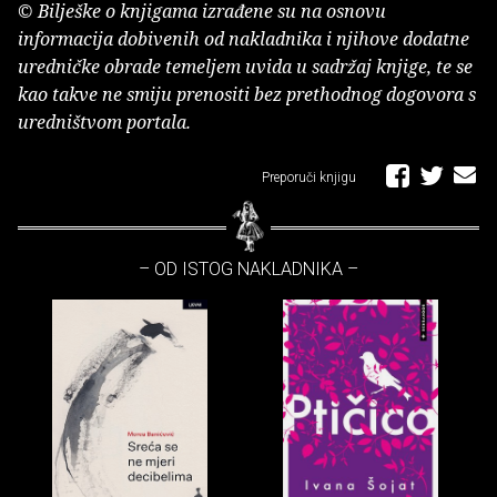
© Bilješke o knjigama izrađene su na osnovu
informacija dobivenih od nakladnika i njihove dodatne
uredničke obrade temeljem uvida u sadržaj knjige, te se
kao takve ne smiju prenositi bez prethodnog dogovora s
uredništvom portala.
Preporuči knjigu
– OD ISTOG NAKLADNIKA –