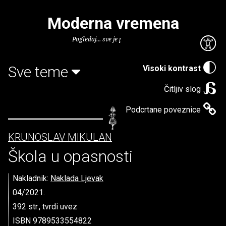
Moderna vremena
Pogledaj... sve je puno knjiga.
Sve teme
Visoki kontrast
Čitljiv slog
Podcrtane poveznice
KRUNOSLAV MIKULAN
Škola u opasnosti
Nakladnik:
Naklada Ljevak
04/2021.
392 str., tvrdi uvez
ISBN 9789533554822