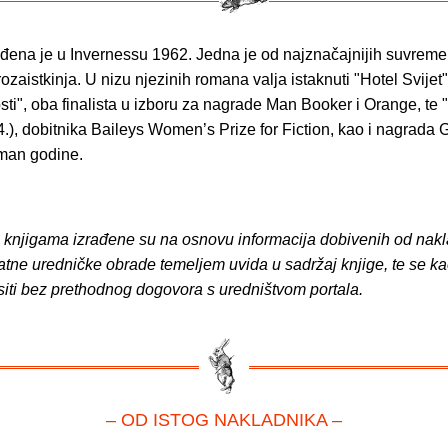
đena je u Invernessu 1962. Jedna je od najznačajnijih suvreme
rozaistkinja. U nizu njezinih romana valja istaknuti "Hotel Svijet"
i", oba finalista u izboru za nagrade Man Booker i Orange, te "
.), dobitnika Baileys Women’s Prize for Fiction, kao i nagrada 
man godine.
o knjigama izrađene su na osnovu informacija dobivenih od nakl
atne uredničke obrade temeljem uvida u sadržaj knjige, te se ka
siti bez prethodnog dogovora s uredništvom portala.
– OD ISTOG NAKLADNIKA –