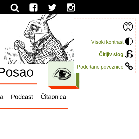
Visoki kontrast
Čitljiv slog
Podcrtane poveznice
Posao
ga
Podcast
Čitaonica