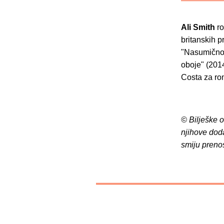
Ali Smith
ro
britanskih p
"Nasumičnost
oboje" (2014
Costa za ro
© Bilješke 
njihove dod
smiju preno