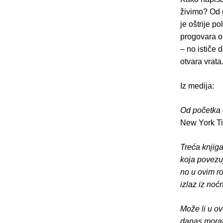
živimo? Od 
je oštrije p
progovara o
– no ističe 
otvara vrata
Iz medija:
Od početka d
New York T
Treća knjiga
koja povezuj
no u ovim r
izlaz iz no
Može li u o
danas morate