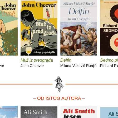
Muž iz predgrađa
Delfin
Sedmo pi
ver
John Cheever
Milana Vuković Runjić
Richard F
– OD ISTOG AUTORA –