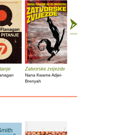
tanje
Zatvorske zvijezde
Kuća duhova
Kronike :
lanagan
Nana Kwame Adjei-
Isabel Allende
Bob Dyla
Brenyah