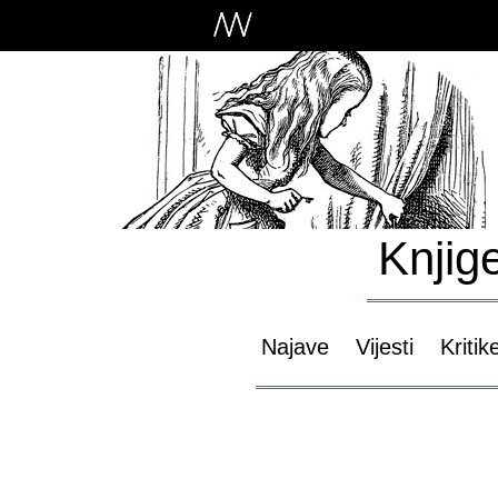
Knjig
Najave
Vijesti
Kritik