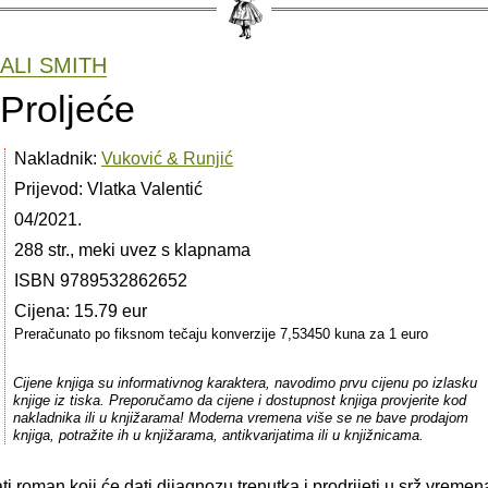
ALI SMITH
Proljeće
Nakladnik:
Vuković & Runjić
Prijevod: Vlatka Valentić
04/2021.
288 str., meki uvez s klapnama
ISBN 9789532862652
Cijena: 15.79 eur
Preračunato po fiksnom tečaju konverzije 7,53450 kuna za 1 euro
Cijene knjiga su informativnog karaktera, navodimo prvu cijenu po izlasku
knjige iz tiska. Preporučamo da cijene i dostupnost knjiga provjerite kod
nakladnika ili u knjižarama! Moderna vremena više se ne bave prodajom
knjiga, potražite ih u knjižarama, antikvarijatima ili u knjižnicama.
i roman koji će dati dijagnozu trenutka i prodrijeti u srž vreme