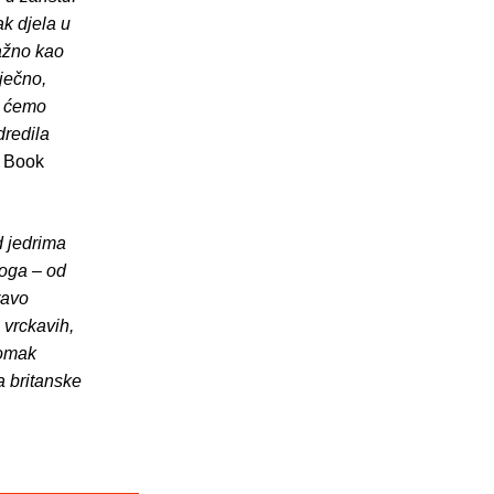
ak djela u
važno kao
ječno,
da ćemo
dredila
 Book
d jedrima
toga – od
ravo
 vrckavih,
domak
a britanske