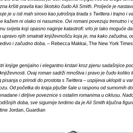
zna kršiti pravila kao škotsko čudo Ali Smith. Proljeće je nastav
oje je u isti mah sirovo kao jutrošnja tirada s Twittera i trajno i 
ne kažem ni olako ni nasumice. Ovi romani povezuju trenutno i v
inu svijeta koji opasno naginje katastrofi: vrlo je lako moguće 
 upravo njih smatrati književnošću koja je, ma kako začudna, o
edivo i začudno doba.
– Rebecca Makkai, The New York Times
tri knjige genijalno i elegantno krstari kroz pjenu sadašnjice po
 književnosti. Ovaj roman sadrži mnoštva i pravo je čudo koliko 
 pisanja o prirodi do prostota s Twittera – uspijeva uklopiti u va
ozu. Od početka do kraja pljušte šale u rasponu od sumornih do
enadane i dirljive poveznice s ostalim romanima u ciklusu. Na
dišnjih doba, sve sigurnije tvrdimo da je Ali Smith ključna figur
tine Jordan, Guardian