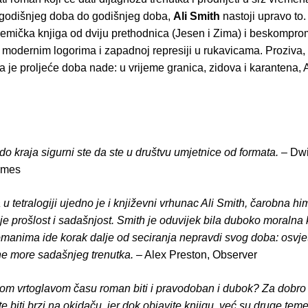
godišnjeg doba do godišnjeg doba,
Ali Smith
nastoji upravo to.
olemička knjiga od dviju prethodnica (Jesen i Zima) i beskompr
 modernim logorima i zapadnoj represiji u rukavicama. Proziva,
da je proljeće doba nade: u vrijeme granica, zidova i karantena, 
.
o kraja sigurni ste da ste u društvu umjetnice od formata.
– Dwi
imes
 u tetralogiji ujedno je i književni vrhunac Ali Smith, čarobna h
e prošlost i sadašnjost. Smith je oduvijek bila duboko moralna 
omanima ide korak dalje od seciranja nepravdi svog doba: osvje
ćne more sadašnjeg trenutka.
– Alex Preston, Observer
vom vrtoglavom času roman biti i pravodoban i dubok? Za dobro
 biti brzi na okidaču, jer dok objavite knjigu, već su druge teme