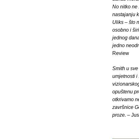
No nitko ne 
nastajanju k
Uliks – što 
osobno i šir
jednog dana
jedno neodr
Review
Smith u sve 
umjetnosti i
vizionarskog
opuštenu pr
otkrivamo n
završnice Go
proze.
– Jus