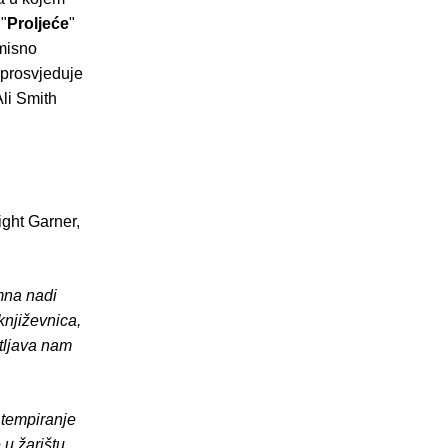
 "
Proljeće
"
omisno
 prosvjeduje
Ali Smith
ght Garner,
imna nadi
književnica,
tljava nam
 tempiranje
 u žarištu.