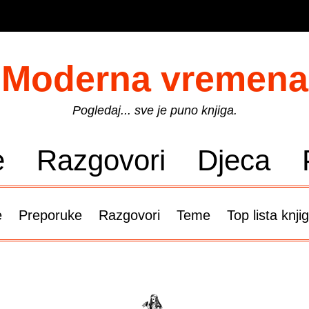
Moderna vremena
Pogledaj... sve je puno knjiga.
e
Razgovori
Djeca
e
Preporuke
Razgovori
Teme
Top lista knji