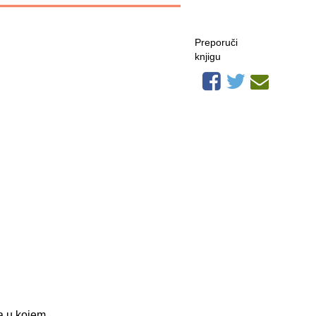
Preporuči
knjigu
na u kojem