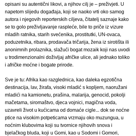
opisani su autentični likovi, a njihov cilj je – preživjeti. U
napetom slijedu događaja, koji se naoko vrti oko samog
autora i njegovih reporterskih ciljeva, čitatelj saznaje kako
se to golo preživljavanje raspleće, bile to priče iz vizure
mladih ratnika, starih svećenika, prostitutki, UN-ovaca,
poduzetnika, ribara, prodavača tričarija, žena iz sirotišta ili
anonimnih prolaznika, slažući bogat mozaik koji nas uvodi
u trodimenzionalni doživljaj afričke ulice, ali jednako toliko
i afričke moćne i bogate prirode.
Sve je tu: Afrika kao razglednica, kao daleka egzotična
destinacija, lav, žirafa, visoki mladić s kopljem, naoružani
mladići na kamionetu, prašina, malarija, genocid, pokolji
mačetama, siromaštvo, djeca vojnici, magična voda,
uzavreli život u kućicama od domaće cigle... dok se noćne
ptice na visokim potpeticama vrzmaju oko muzungua, u
noćnim klubovima koji su tvornice njihovih snova i
bjelačkog bluda, koji u Gomi, kao u Sodomi i Gomori,