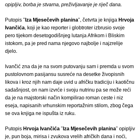
opipljiv, borba je stvarna, preživljavanje je riječ dana.
Putopis "
Iza Mjesečevih planina
", četvrta je knjiga
Hrvoja
Ivančića
, koji je kao reporter i globtroter izbrusio svoje
pero tijekom desetogodišnjeg lutanja Afrikom i Bliskim
istokom, pa je pred nama njegovo najbolje i najzrelije
djelo.
Ivančić zna da je na svom putovanju sam i premda u svom
pustolovnom pasijansu susreće na desetke živopisnih
likova i kroz njih nam daje uvid u afričku tradiciju i kaotičnu
sadašnjost, on nam izvrće i svoju nutrinu pa se može reći
da je na majstorski način kompilirao roman ceste i niz
eseja, napisanih vrhunskim reportažnim stilom, zbog čega
se ova knjiga ne ispušta iz ruku.
Putopis
Hrvoja Ivančića
"
Iza Mjesečevih planina
" opipljiv
je, pun boja, mirisa i zvukova vrelih afričkih dana i noći,