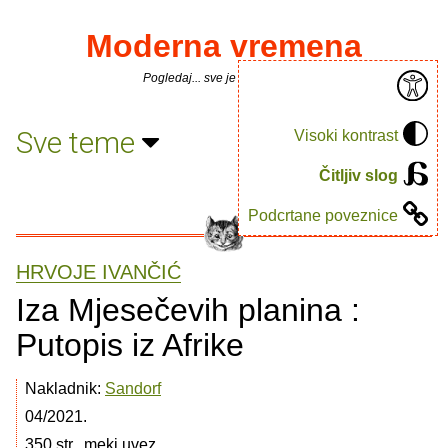
Moderna vremena
Pogledaj... sve je puno knjiga.
Sve teme
Visoki kontrast
Čitljiv slog
Podcrtane poveznice
HRVOJE IVANČIĆ
Iza Mjesečevih planina :
Putopis iz Afrike
Nakladnik:
Sandorf
04/2021.
350 str., meki uvez