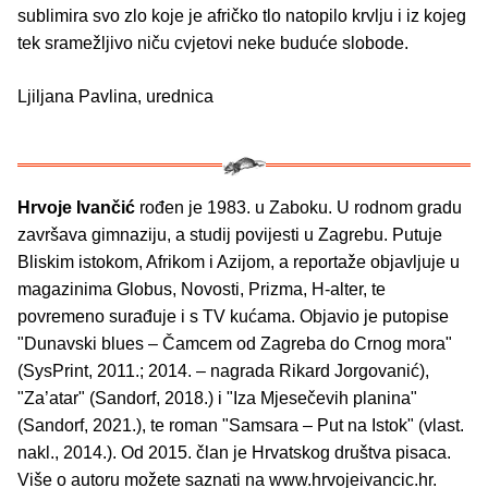
sublimira svo zlo koje je afričko tlo natopilo krvlju i iz kojeg
tek sramežljivo niču cvjetovi neke buduće slobode.
Ljiljana Pavlina, urednica
Hrvoje Ivančić
rođen je 1983. u Zaboku. U rodnom gradu
završava gimnaziju, a studij povijesti u Zagrebu. Putuje
Bliskim istokom, Afrikom i Azijom, a reportaže objavljuje u
magazinima Globus, Novosti, Prizma, H-alter, te
povremeno surađuje i s TV kućama. Objavio je putopise
"Dunavski blues – Čamcem od Zagreba do Crnog mora"
(SysPrint, 2011.; 2014. – nagrada Rikard Jorgovanić),
"Za’atar" (Sandorf, 2018.) i "Iza Mjesečevih planina"
(Sandorf, 2021.), te roman "Samsara – Put na Istok" (vlast.
nakl., 2014.). Od 2015. član je Hrvatskog društva pisaca.
Više o autoru možete saznati na www.hrvojeivancic.hr.