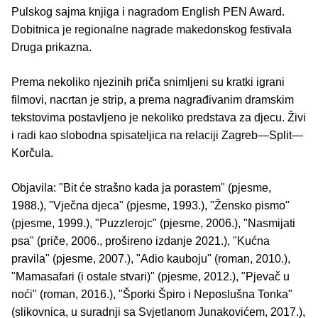
Pulskog sajma knjiga i nagradom English PEN Award.
Dobitnica je regionalne nagrade makedonskog festivala
Druga prikazna.
Prema nekoliko njezinih priča snimljeni su kratki igrani
filmovi, nacrtan je strip, a prema nagrađivanim dramskim
tekstovima postavljeno je nekoliko predstava za djecu. Živi
i radi kao slobodna spisateljica na relaciji Zagreb—Split—
Korčula.
Objavila: "Bit će strašno kada ja porastem" (pjesme,
1988.), "Vječna djeca" (pjesme, 1993.), "Žensko pismo"
(pjesme, 1999.), "Puzzlerojc" (pjesme, 2006.), "Nasmijati
psa" (priče, 2006., prošireno izdanje 2021.), "Kućna
pravila" (pjesme, 2007.), "Adio kauboju" (roman, 2010.),
"Mamasafari (i ostale stvari)" (pjesme, 2012.), "Pjevač u
noći" (roman, 2016.), "Šporki Špiro i Neposlušna Tonka"
(slikovnica, u suradnji sa Svjetlanom Junakovićem, 2017.),