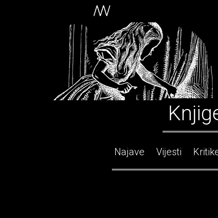
Knjig
Najave
Vijesti
Kritik