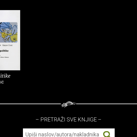
itike
ić
– PRETRAŽI SVE KNJIGE –