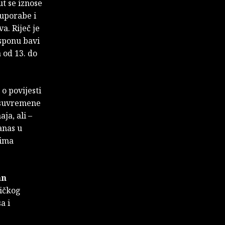
t se iznose
 uporabe i
a. Riječ je
sponu bavi
 od 13. do
o povijesti
a suvremene
ja, ali –
anas u
vima
an
dičkog
a i