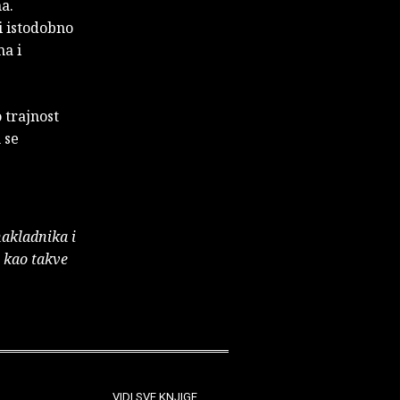
a.
i istodobno
ma i
 trajnost
 se
nakladnika i
e kao takve
VIDI SVE KNJIGE