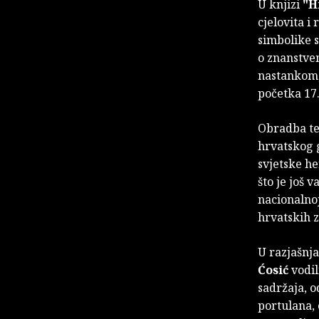
U knjizi
"H
cjelovita i
simbolike s
o znanstve
nastankom,
početka 17.
Obradba te
hrvatskog 
svjetske he
što je još 
nacionalnoj
hrvatskih z
U razjašnja
Ćosić
vodil
sadržaja, o
portulana, 