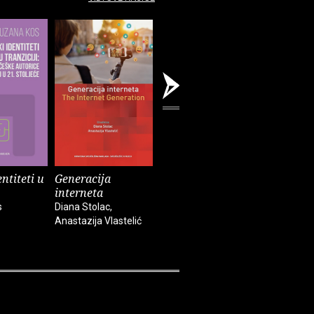
ntiteti u
Generacija
Humor, smijeh,
Vlastiti i
interneta
misao, jezik
tuđim oč
s
Diana Stolac,
Lovorka Zergollern-
Dubravka 
Anastazija Vlastelić
Miletić
Labaš