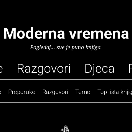
Moderna vremena
Pogledaj... sve je puno knjiga.
e
Razgovori
Djeca
e
Preporuke
Razgovori
Teme
Top lista knji