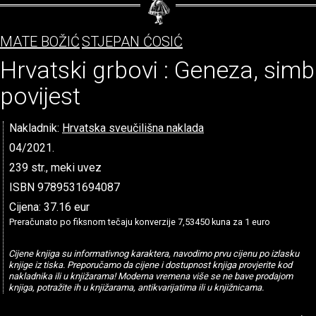
MATE BOŽIĆ
STJEPAN ĆOSIĆ
Hrvatski grbovi : Geneza, simb
povijest
Nakladnik:
Hrvatska sveučilišna naklada
04/2021.
239 str., meki uvez
ISBN 9789531694087
Cijena: 37.16 eur
Preračunato po fiksnom tečaju konverzije 7,53450 kuna za 1 euro
Cijene knjiga su informativnog karaktera, navodimo prvu cijenu po izlasku
knjige iz tiska. Preporučamo da cijene i dostupnost knjiga provjerite kod
nakladnika ili u knjižarama! Moderna vremena više se ne bave prodajom
knjiga, potražite ih u knjižarama, antikvarijatima ili u knjižnicama.