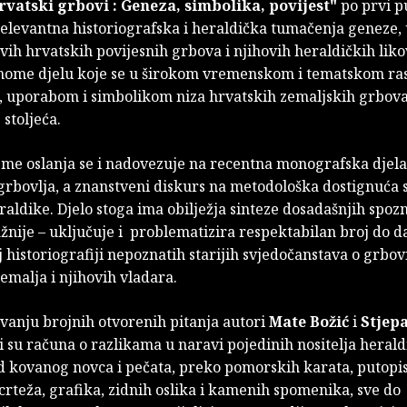
rvatski grbovi : Geneza, simbolika, povijest"
po prvi pu
 relevantna historiografska i heraldička tumačenja geneze,
vih hrvatskih povijesnih grbova i njihovih heraldičkih likov
nome djelu koje se u širokom vremenskom i tematskom ra
 uporabom i simbolikom niza hrvatskih zemaljskih grbova
 stoljeća.
me oslanja se i nadovezuje na recentna monografska djela 
grbovlja, a znanstveni diskurs na metodološka dostignuć
raldike. Djelo stoga ima obilježja sinteze dosadašnjih spozna
važnije – uključuje i problematizira respektabilan broj do d
 historiografiji nepoznatih starijih svjedočanstava o grbo
emalja i njihovih vladara.
vanju brojnih otvorenih pitanja autori
Mate Božić
i
Stjep
i su računa o razlikama u naravi pojedinih nositelja heral
d kovanog novca i pečata, preko pomorskih karata, putopis
crteža, grafika, zidnih oslika i kamenih spomenika, sve do