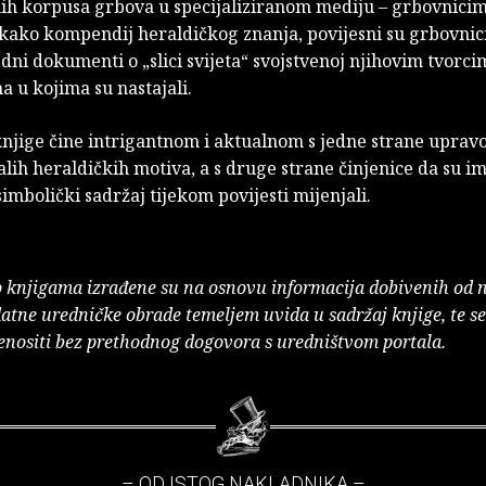
nih korpusa grbova u specijaliziranom mediju – grbovnicim
 kako kompendij heraldičkog znanja, povijesni su grbovnic
dni dokumenti o „slici svijeta“ svojstvenoj njihovim tvorci
 u kojima su nastajali.
njige čine intrigantnom i aktualnom s jedne strane upravo
lih heraldičkih motiva, a s druge strane činjenice da su im
simbolički sadržaj tijekom povijesti mijenjali.
o knjigama izrađene su na osnovu informacija dobivenih od 
atne uredničke obrade temeljem uvida u sadržaj knjige, te s
enositi bez prethodnog dogovora s uredništvom portala.
– OD ISTOG NAKLADNIKA –