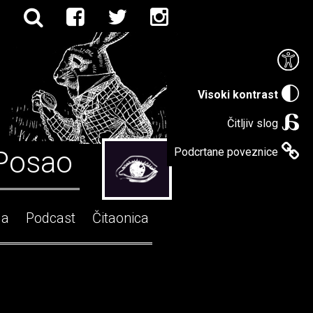
Visoki kontrast
Čitljiv slog
Posao
Podcrtane poveznice
ga
Podcast
Čitaonica