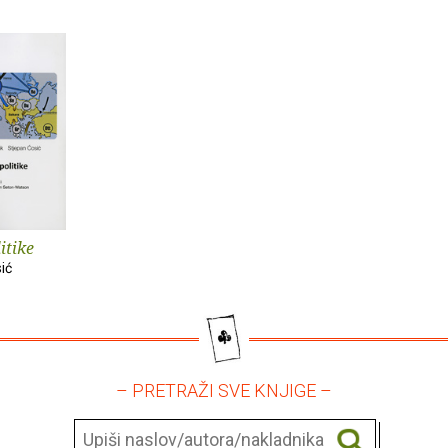
itike
ić
– PRETRAŽI SVE KNJIGE –