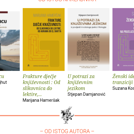
cu
Frakture dječje
U potrazi za
Ženski ide
književnosti : Od
književnim
tranziciji
jhut
slikovnica do
jezikom
Suzana Ko
lektire,...
Stjepan Damjanović
Marijana Hameršak
– OD ISTOG AUTORA –