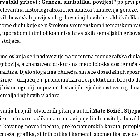
rvatski grbovi : Geneza, simbolika, povijest"
po prvi pu
 relevantna historiografska i heraldička tumačenja geneze,
vih hrvatskih povijesnih grbova i njihovih heraldičkih likov
nome djelu koje se u širokom vremenskom i tematskom ra
 uporabom i simbolikom niza hrvatskih zemaljskih grbova
 stoljeća.
me oslanja se i nadovezuje na recentna monografska djela 
grbovlja, a znanstveni diskurs na metodološka dostignuć
raldike. Djelo stoga ima obilježja sinteze dosadašnjih spozna
važnije – uključuje i problematizira respektabilan broj do d
 historiografiji nepoznatih starijih svjedočanstava o grbo
emalja i njihovih vladara.
vanju brojnih otvorenih pitanja autori
Mate Božić
i
Stjep
i su računa o razlikama u naravi pojedinih nositelja heral
d kovanog novca i pečata, preko pomorskih karata, putopis
crteža, grafika, zidnih oslika i kamenih spomenika, sve do