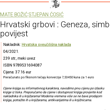
MATE BOŽIĆ
STJEPAN ĆOSIĆ
Hrvatski grbovi : Geneza, simb
povijest
Nakladnik:
Hrvatska sveučilišna naklada
04/2021.
239 str., meki uvez
ISBN 9789531694087
Cijena: 37.16 eur
Preračunato po fiksnom tečaju konverzije 7,53450 kuna za 1 euro
Cijene knjiga su informativnog karaktera, navodimo prvu cijenu po izlasku
knjige iz tiska. Preporučamo da cijene i dostupnost knjiga provjerite kod
nakladnika ili u knjižarama! Moderna vremena više se ne bave prodajom
knjiga, potražite ih u knjižarama, antikvarijatima ili u knjižnicama.