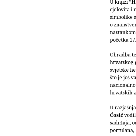
U knjizi
"H
cjelovita i
simbolike s
o znanstve
nastankom,
početka 17.
Obradba te
hrvatskog 
svjetske he
što je još 
nacionalnoj
hrvatskih z
U razjašnja
Ćosić
vodil
sadržaja, o
portulana, 