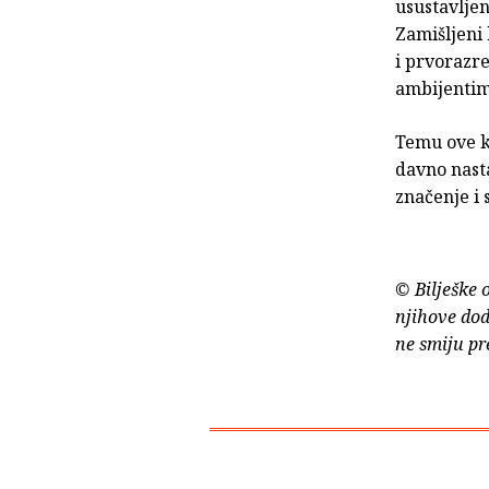
usustavlje
Zamišljeni
i prvorazre
ambijentima
Temu ove k
davno nasta
značenje i 
© Bilješke 
njihove dod
ne smiju pr