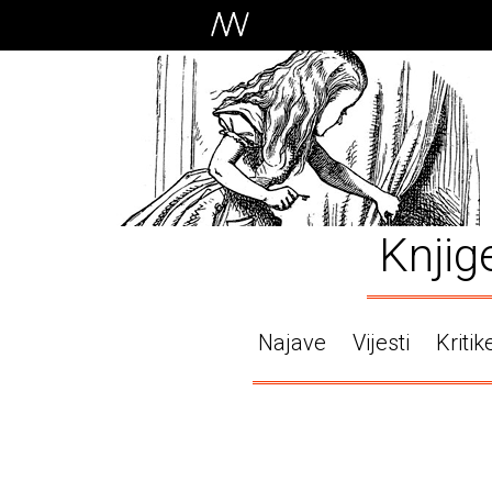
Knjig
Najave
Vijesti
Kritik