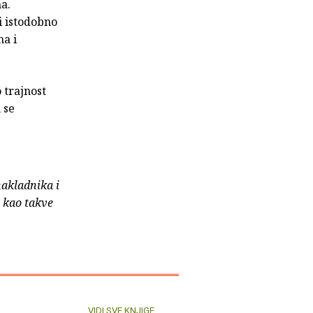
a.
i istodobno
ma i
 trajnost
 se
nakladnika i
e kao takve
VIDI SVE KNJIGE