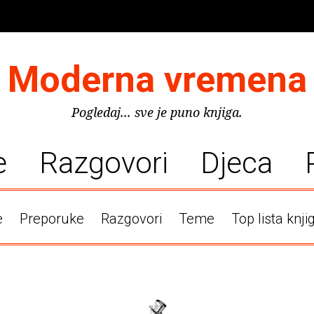
Moderna vremena
Pogledaj... sve je puno knjiga.
e
Razgovori
Djeca
e
Preporuke
Razgovori
Teme
Top lista knji