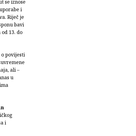
t se iznose
 uporabe i
a. Riječ je
sponu bavi
 od 13. do
o povijesti
a suvremene
ja, ali –
anas u
vima
an
dičkog
a i