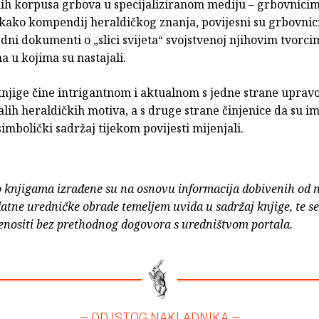
nih korpusa grbova u specijaliziranom mediju – grbovnicim
 kako kompendij heraldičkog znanja, povijesni su grbovnic
dni dokumenti o „slici svijeta“ svojstvenoj njihovim tvorci
 u kojima su nastajali.
njige čine intrigantnom i aktualnom s jedne strane upravo
lih heraldičkih motiva, a s druge strane činjenice da su im
simbolički sadržaj tijekom povijesti mijenjali.
o knjigama izrađene su na osnovu informacija dobivenih od 
atne uredničke obrade temeljem uvida u sadržaj knjige, te s
enositi bez prethodnog dogovora s uredništvom portala.
– OD ISTOG NAKLADNIKA –