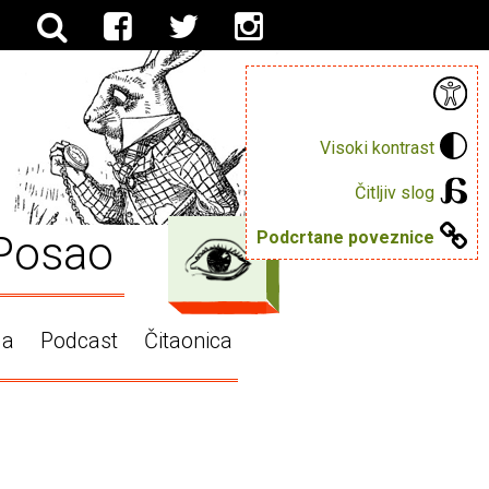
Visoki kontrast
Čitljiv slog
Posao
Podcrtane poveznice
ga
Podcast
Čitaonica