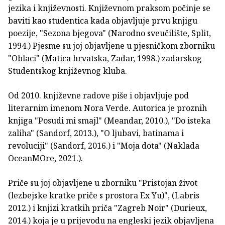
jezika i književnosti. Književnom praksom počinje se
baviti kao studentica kada objavljuje prvu knjigu
poezije, "Sezona bjegova" (Narodno sveučilište, Split,
1994.) Pjesme su joj objavljene u pjesničkom zborniku
"Oblaci" (Matica hrvatska, Zadar, 1998.) zadarskog
Studentskog književnog kluba.
Od 2010. književne radove piše i objavljuje pod
literarnim imenom Nora Verde. Autorica je proznih
knjiga "Posudi mi smajl" (Meandar, 2010.), "Do isteka
zaliha" (Sandorf, 2013.), "O ljubavi, batinama i
revoluciji" (Sandorf, 2016.) i "Moja dota" (Naklada
OceanMOre, 2021.).
Priče su joj objavljene u zborniku "Pristojan život
(lezbejske kratke priče s prostora Ex Yu)", (Labris
2012.) i knjizi kratkih priča "Zagreb Noir" (Durieux,
2014.) koja je u prijevodu na engleski jezik objavljena