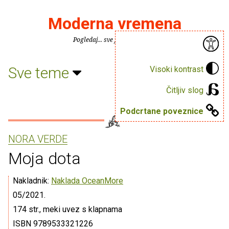
Moderna vremena
Pogledaj... sve je puno knjiga.
Sve teme
Visoki kontrast
Čitljiv slog
Podcrtane poveznice
NORA VERDE
Moja dota
Nakladnik:
Naklada OceanMore
05/2021.
174 str., meki uvez s klapnama
ISBN 9789533321226