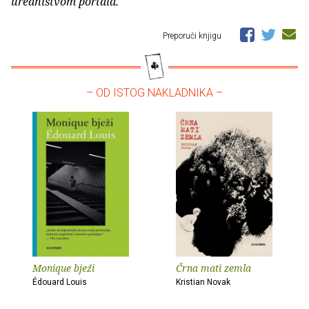
uredništvom portala.
Preporuči knjigu
– OD ISTOG NAKLADNIKA –
Monique bježi
Črna mati zemla
Édouard Louis
Kristian Novak