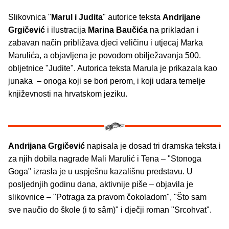
Slikovnica "
Marul i Judita
" autorice teksta
Andrijane
Grgičević
i ilustracija
Marina Baučića
na prikladan i
zabavan način približava djeci veličinu i utjecaj Marka
Marulića, a objavljena je povodom obilježavanja 500.
obljetnice "Judite". Autorica teksta Marula je prikazala kao
junaka – onoga koji se bori perom, i koji udara temelje
književnosti na hrvatskom jeziku.
Andrijana Grgičević
napisala je dosad tri dramska teksta i
za njih dobila nagrade Mali Marulić i Tena – "Stonoga
Goga" izrasla je u uspješnu kazališnu predstavu. U
posljednjih godinu dana, aktivnije piše – objavila je
slikovnice – "Potraga za pravom čokoladom", "Što sam
sve naučio do škole (i to sâm)" i dječji roman "Srcohvat".