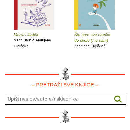
Marul i Judita
Što sam sve naučio
do škole (i to sâm)
Marin Baučić, Andrijana
Grgičević
Andrijana Grgičević
– PRETRAŽI SVE KNJIGE –