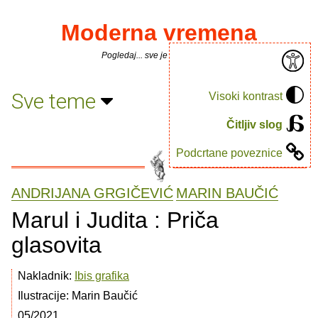
Moderna vremena
Pogledaj... sve je puno knjiga.
Sve teme
Visoki kontrast
Čitljiv slog
Podcrtane poveznice
ANDRIJANA GRGIČEVIĆ
MARIN BAUČIĆ
Marul i Judita : Priča
glasovita
Nakladnik:
Ibis grafika
Ilustracije: Marin Baučić
05/2021.