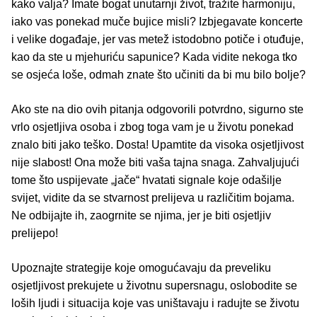
kako valja? Imate bogat unutarnji život, tražite harmoniju,
iako vas ponekad muče bujice misli? Izbjegavate koncerte
i velike događaje, jer vas metež istodobno potiče i otuđuje,
kao da ste u mjehuriću sapunice? Kada vidite nekoga tko
se osjeća loše, odmah znate što učiniti da bi mu bilo bolje?
Ako ste na dio ovih pitanja odgovorili potvrdno, sigurno ste
vrlo osjetljiva osoba i zbog toga vam je u životu ponekad
znalo biti jako teško. Dosta! Upamtite da visoka osjetljivost
nije slabost! Ona može biti vaša tajna snaga. Zahvaljujući
tome što uspijevate „jače“ hvatati signale koje odašilje
svijet, vidite da se stvarnost prelijeva u različitim bojama.
Ne odbijajte ih, zaogrnite se njima, jer je biti osjetljiv
prelijepo!
Upoznajte strategije koje omogućavaju da preveliku
osjetljivost prekujete u životnu supersnagu, oslobodite se
loših ljudi i situacija koje vas uništavaju i radujte se životu