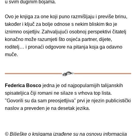
u svim duginim bojama.
Ovo je knjiga za one koji puno razmišljaju i previše brinu,
također i ključ za bolje odnose s nekim bliskim tko je
iznimno osjetljiv. Zahvaljujući osobnoj perspektivi čitatelj
konačno može razumjeti što osjeća partner, dijete,
roditelj… i pronaći odgovore na pitanja koja ga odavno
muče.
Federica Bosco
jedna je od najpopularnijih talijanskih
spisateljica čiji romani ne silaze s vrhova top lista.
"Govorili su da sam preosjetljiva" prvi je njezin publicistički
naslov a preveden je na desetak jezika.
© Bilješke o knjigama izrađene su na osnovu informacija