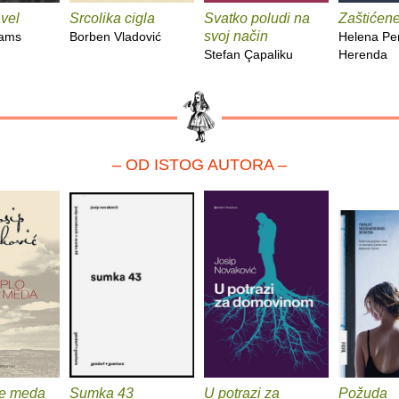
vel
Srcolika cigla
Svatko poludi na
Zaštićene
svoj način
iams
Borben Vladović
Helena Per
Stefan Çapaliku
Herenda
– OD ISTOG AUTORA –
je meda
Sumka 43
U potrazi za
Požuda