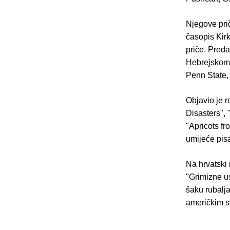
Njegove prič
časopis Kir
priče. Preda
Hebrejskom s
Penn State,
Objavio je r
Disasters", "
"Apricots f
umijeće pisa
Na hrvatski 
"Grimizne us
šaku rubalja
američkim s