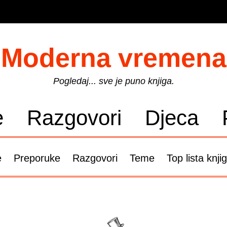
Moderna vremena
Pogledaj... sve je puno knjiga.
e
Razgovori
Djeca
e
Preporuke
Razgovori
Teme
Top lista knji