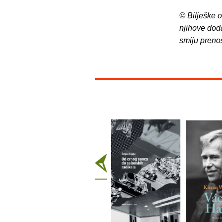
© Bilješke 
njihove dod
smiju preno