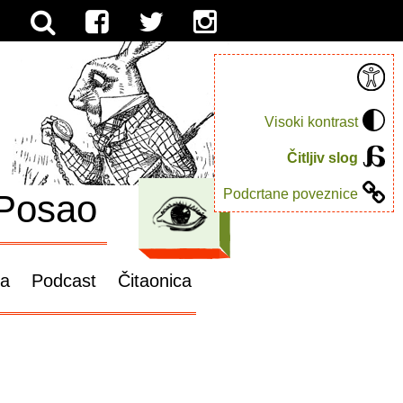
Visoki kontrast
Čitljiv slog
Podcrtane poveznice
Posao
ga
Podcast
Čitaonica