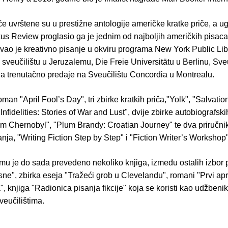
e uvrštene su u prestižne antologije američke kratke priče, a u
kus Review proglasio ga je jednim od najboljih američkih pisaca
vao je kreativno pisanje u okviru programa New York Public Lib
veučilištu u Jeruzalemu, Die Freie Universitätu u Berlinu, Sveu
 a trenutačno predaje na Sveučilištu Concordia u Montrealu.
oman "April Fool’s Day", tri zbirke kratkih priča,"Yolk", "Salvati
Infidelities: Stories of War and Lust", dvije zbirke autobiografskih
rom Chernobyl", "Plum Brandy: Croatian Journey" te dva priručni
nja, "Writing Fiction Step by Step" i "Fiction Writer’s Workshop"
mu je do sada prevedeno nekoliko knjiga, između ostalih izbor 
ne", zbirka eseja "Tražeći grob u Clevelandu", romani "Prvi apri
", knjiga "Radionica pisanja fikcije" koja se koristi kao udžbeni
veučilištima.