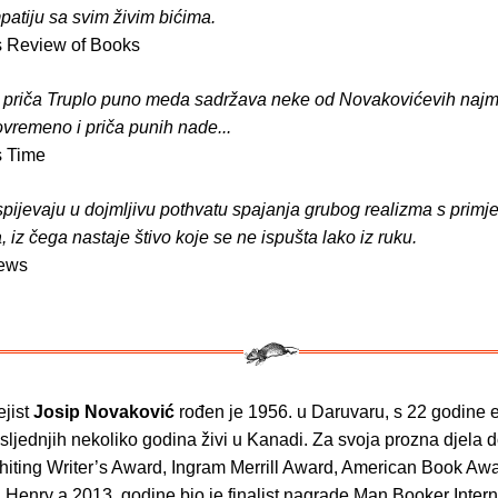
patiju sa svim živim bićima.
s Review of Books
 priča Truplo puno meda sadržava neke od Novakovićevih najm
stovremeno i priča punih nade...
s Time
spijevaju u dojmljivu pothvatu spajanja grubog realizma s prim
 iz čega nastaje štivo koje se ne ispušta lako iz ruku.
iews
ejist
Josip Novaković
rođen je 1956. u Daruvaru, s 22 godine e
ljednjih nekoliko godina živi u Kanadi. Za svoja prozna djela d
hiting Writer’s Award, Ingram Merrill Award, American Book Awa
 Henry a 2013. godine bio je finalist nagrade Man Booker Intern