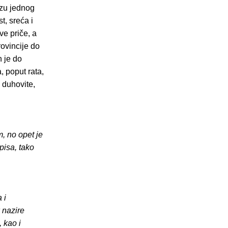
ozu jednog
st, sreća i
e priče, a
rovincije do
n je do
, poput rata,
i duhovite,
, no opet je
pisa, tako
 i
k nazire
 kao i