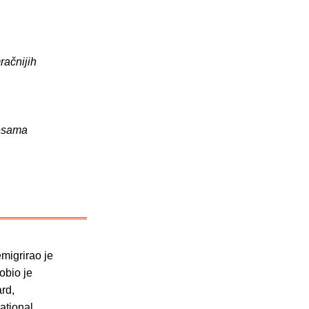
račnijih
jesama
migrirao je
obio je
rd,
ational.