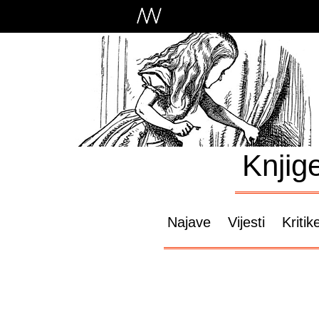
Knjig
Najave
Vijesti
Kritik