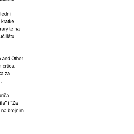
gledni
 kratke
rary te na
čilištu
on and Other
 crtica,
ka za
.
priča
la" i "Za
k na brojnim