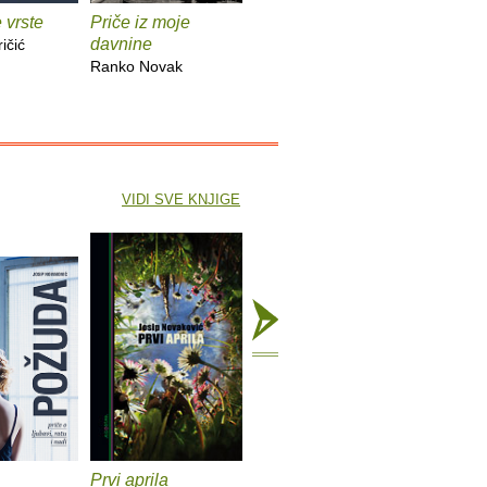
 vrste
Priče iz moje
Zagrebački štikleci
Po Hrvat
davnine
skokovit
ičić
Mladen Klemenčić
Ranko Novak
Nives Opa
VIDI SVE KNJIGE
Prvi aprila
Radionica pisanja