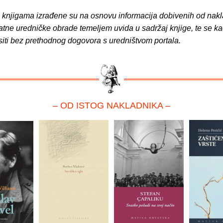
o knjigama izrađene su na osnovu informacija dobivenih od nakl
atne uredničke obrade temeljem uvida u sadržaj knjige, te se ka
siti bez prethodnog dogovora s uredništvom portala.
– OD ISTOG NAKLADNIKA –