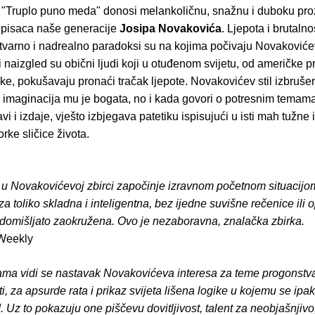
a "Truplo puno meda" donosi melankoličnu, snažnu i duboku pr
h pisaca naše generacije
Josipa Novakovića
. Ljepota i brutalno
tvarno i nadrealno paradoksi su na kojima počivaju Novakovićev
vi naizgled su obični ljudi koji u otuđenom svijetu, od američke p
ke, pokušavaju pronaći tračak ljepote. Novakovićev stil izbruše
a imaginacija mu je bogata, no i kada govori o potresnim temama
bavi i izdaje, vješto izbjegava patetiku ispisujući u isti mah tužne 
orke sličice života.
 u Novakovićevoj zbirci započinje izravnom početnom situacijom
a toliko skladna i inteligentna, bez ijedne suvišne rečenice ili o
k domišljato zaokružena. Ovo je nezaboravna, znalačka zbirka.
 Weekly
ama vidi se nastavak Novakovićeva interesa za teme progonstva
i, za apsurde rata i prikaz svijeta lišena logike u kojemu se ipa
 Uz to pokazuju one piščevu dovitljivost, talent za neobjašnjivo,