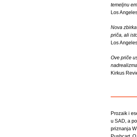
temeljnu em
Los Angele
Nova zbirka
priča, ali i
Los Angele
Ove priče u
nadrealizma,
Kirkus Rev
Prozaik i es
u SAD, a pos
priznanja W
Pushcart, O.