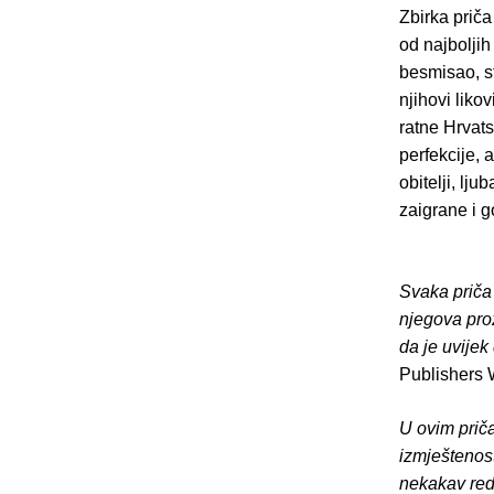
Zbirka prič
od najbolji
besmisao, s
njihovi liko
ratne Hrvats
perfekcije, 
obitelji, lju
zaigrane i g
Svaka priča
njegova proz
da je uvije
Publishers
U ovim prič
izmještenost
nekakav red.