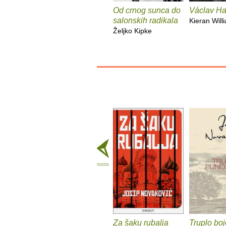
Od crnog sunca do
Václav Ha
salonskih radikala
Kieran Will
Željko Kipke
Za šaku rubalja
Truplo bo