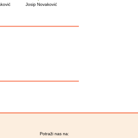
fikcije
ković
Josip Novaković
Josip Novaković
Potraži nas na: