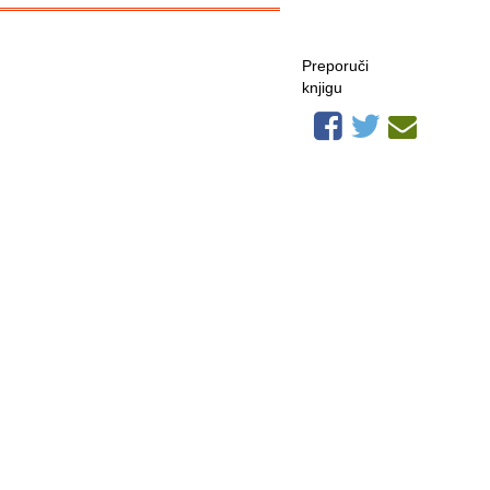
Preporuči
knjigu