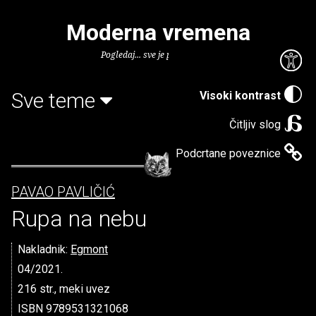
Moderna vremena
Pogledaj... sve je puno knjiga.
Sve teme
Visoki kontrast
Čitljiv slog
Podcrtane poveznice
PAVAO PAVLIČIĆ
Rupa na nebu
Nakladnik:
Egmont
04/2021.
216 str., meki uvez
ISBN 9789531321068