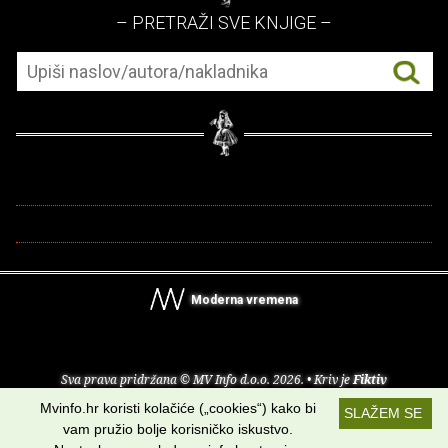
– PRETRAŽI SVE KNJIGE –
Moderna vremena
Sva prava pridržana © MV Info d.o.o. 2026. • Kriv je
Fiktiv
Mvinfo.hr koristi kolačiće („cookies“) kako bi
SLAŽEM SE
O nama
•
Pomoć
•
Uvjeti korištenja
•
RSS kanali
vam pružio bolje korisničko iskustvo.