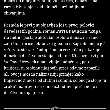
dolazi do mnogih zanimljivih otkrića, nailazeći na
razna iskušenja i sudjelujući u uzbudljivim
zbivanjima.
Premda je prvi put objavljen još u prvoj polovici
devedesetih godina, roman
Pavla Pavličića
"Rupa
na nebu"
postaje aktualan osobito danas, ne samo
zato što proriče tektonska gibanja u Zagrebu nego još
više zato što sa začuđujućom preciznošću prikazuje
današnja društvena stanja i odnose. Nije ovo prvi put
što Pavličićev tekst najavljuje budućnost, pa su
kritičari tu osobinu njegovih priča odavno zapazili;
ali, ovo je možda najizrazitiji primjer kako
književnost može od slutnji i sumnji, od onoga što je "u
zraku", napraviti ne samo uzbudljivu priču nego i
društvenu dijagnozu.