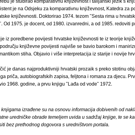
ebu je studirao komparativnu književnost i talijanski jezik s kn
istent je na Odsjeku za komparativnu književnost, Katedra za 
atske književnosti. Doktorirao 1974. tezom "Sesta rima u hrvatsk
". Od 1975. je docent, od 1980. izvanredni, a od 1985. redoviti p
je iz poredbene povijesti hrvatske književnosti te iz teorije knjiž
 području književne povijesti najviše se bavio barokom i maniri
ntikom stiha. Objavio i više interpretacija iz starije i novije hrva
ić je danas najproduktivniji hrvatski prozaik s preko stotinu obj
ga priča, autobiografskih zapisa, feljtona i romana za djecu. Pr
vio 1968. godine, a prvu knjigu "Lađa od vode" 1972.
o knjigama izrađene su na osnovu informacija dobivenih od nakl
atne uredničke obrade temeljem uvida u sadržaj knjige, te se ka
siti bez prethodnog dogovora s uredništvom portala.