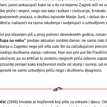
tani, jasno pokazujući kako se u tlu na kojemu Zagreb leži ne 
e ploče i slojevi, nego isto tako i kulture i civilizacije, Krobatin
 podzemnih prolaza, u društvu tajnovite Marije Jurić, i dolazi do
otkrića, nailazeći na razna iskušenja i sudjelujući u uzbudljivim 
vi put objavljen još u prvoj polovici devedesetih godina, roma
Rupa na nebu"
postaje aktualan osobito danas, ne samo zato š
ibanja u Zagrebu nego još više zato što sa začuđujućom preciz
našnja društvena stanja i odnose. Nije ovo prvi put što Pavličić
udućnost, pa su kritičari tu osobinu njegovih priča odavno zapazil
izrazitiji primjer kako književnost može od slutnji i sumnji, od o
apraviti ne samo uzbudljivu priču nego i društvenu dijagnozu.
ičić
(1946) hrvatski je književnik koji piše za odrasle i djecu. O