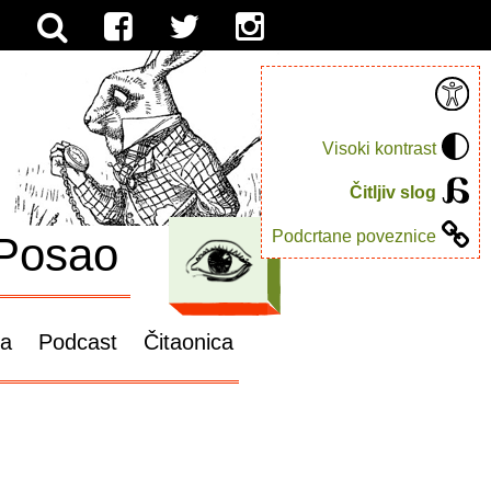
Visoki kontrast
Čitljiv slog
Podcrtane poveznice
Posao
ga
Podcast
Čitaonica