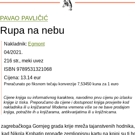
PAVAO PAVLIČIĆ
Rupa na nebu
Nakladnik:
Egmont
04/2021.
216 str., meki uvez
ISBN 9789531321068
Cijena: 13.14 eur
Preračunato po fiksnom tečaju konverzije 7,53450 kuna za 1 euro
Cijene knjiga su informativnog karaktera, navodimo prvu cijenu po izlasku
knjige iz tiska. Preporučamo da cijene i dostupnost knjiga provjerite kod
nakladnika ili u knjižarama! Moderna vremena više se ne bave prodajom
knjiga, potražite ih u knjižarama, antikvarijatima ili u knjižnicama.
 zagrebačkoga Gornjeg grada krije mreža tajanstvenih hodnika,
, kad Nikola Krobatin pronađe zemljopisnu kartu na kojoj su ti h