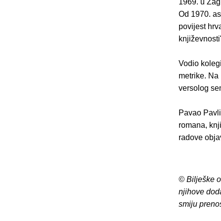
1969. u Zagr
Od 1970. as
povijest hrv
književnosti
Vodio kolegi
metrike. Na
versolog sema
Pavao Pavlič
romana, knji
radove obja
© Bilješke 
njihove dod
smiju preno