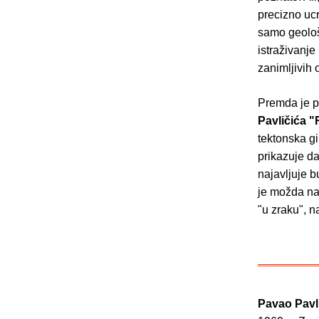
precizno ucr
samo geološk
istraživanje
zanimljivih 
Premda je pr
Pavličića
"
tektonska g
prikazuje da
najavljuje b
je možda naj
"u zraku", n
Pavao Pavl