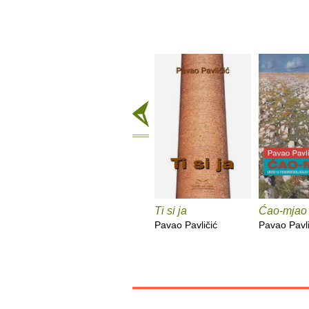
Ti si ja
Ćao-mjao
Pavao Pavličić
Pavao Pavli