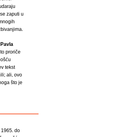
sudaraju
 se zaputi u
 mnogih
zbivanjima.
n
Pavla
to proriče
nošću
ev tekst
i; ali, ovo
noga što je
d 1965. do