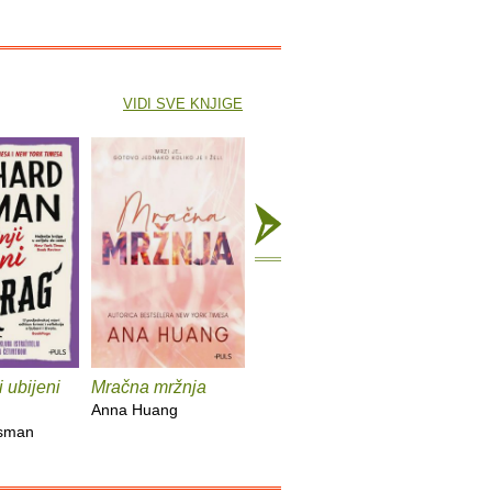
VIDI SVE KNJIGE
i ubijeni
Mračna mržnja
Dobra cura, zla krv
Tajna k
pomoćni
Anna Huang
Holly Jackson
Osman
Freida M