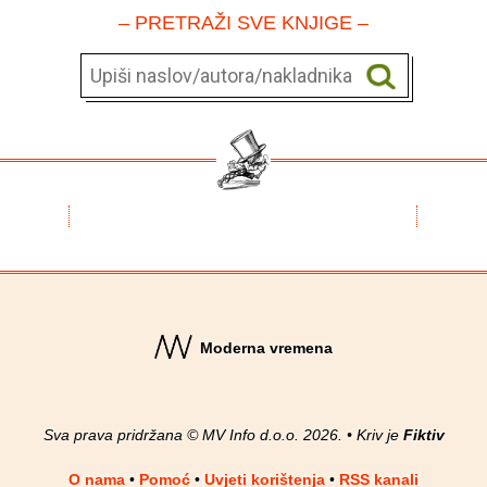
– PRETRAŽI SVE KNJIGE –
Moderna vremena
Sva prava pridržana © MV Info d.o.o. 2026. • Kriv je
Fiktiv
O nama
•
Pomoć
•
Uvjeti korištenja
•
RSS kanali