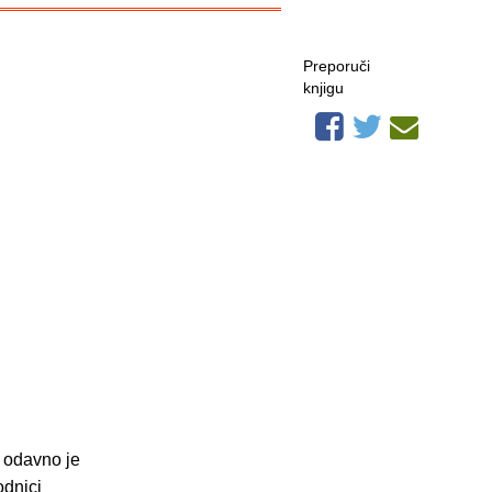
Preporuči
knjigu
 odavno je
odnici