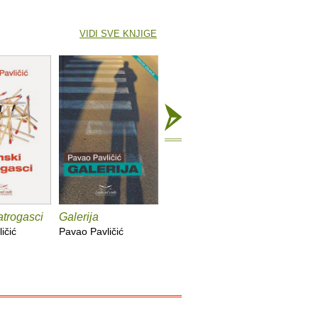
VIDI SVE KNJIGE
atrogasci
Galerija
Ljekovito blato
Dva dug
ičić
Pavao Pavličić
Pavao Pavličić
Pavao Pav