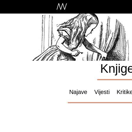
Knjig
Najave
Vijesti
Kritik