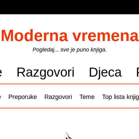
Moderna vremena
Pogledaj... sve je puno knjiga.
e
Razgovori
Djeca
e
Preporuke
Razgovori
Teme
Top lista knji