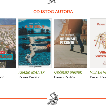
– OD ISTOG AUTORA –
Krležin imenjak
Općinski pjesnik
Vilinski v
čić
Pavao Pavličić
Pavao Pavličić
Pavao Pavl