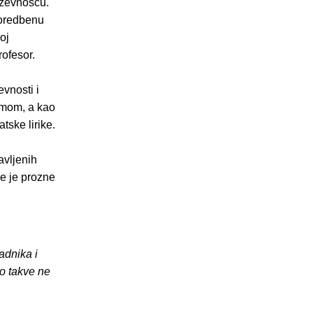
jiževnošću.
poredbenu
oj
rofesor.
evnosti i
zmom, a kao
tske lirike.
avljenih
ve je prozne
adnika i
o takve ne