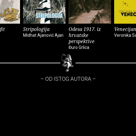
fit
Stripologija
Odesa 1917. iz
Venecijan
hrvatske
Midhat Ajanović Ajan
Veronika S
perspektive
Đuro Grlica
– OD ISTOG AUTORA –