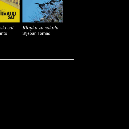
ski sat
Klopka za sokola
Sveti bunar
Živjeti p
anto
Stjepan Tomaš
Stjepan Tomaš
Ružica Ant