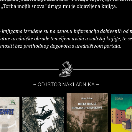
 „Torba mojih snova“ druga mu je objavljena knjiga.
o knjigama izrađene su na osnovu informacija dobivenih od 
atne uredničke obrade temeljem uvida u sadržaj knjige, te s
enositi bez prethodnog dogovora s uredništvom portala.
– OD ISTOG NAKLADNIKA –