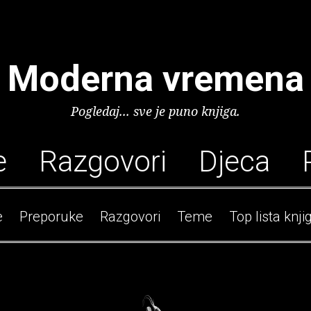
Moderna vremena
Pogledaj... sve je puno knjiga.
e
Razgovori
Djeca
e
Preporuke
Razgovori
Teme
Top lista knji