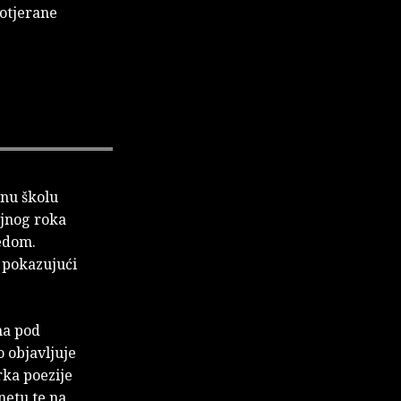
potjerane
vnu školu
ojnog roka
redom.
 pokazujući
ma pod
 objavljuje
rka poezije
netu te na