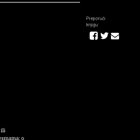
Preporuči
knjigu
ili
pjesmama: o