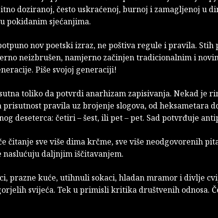
sitno doziranoj, često uskraćenoj, burnoj i zamagljenoj u d
 u pokidanim sjećanjima.
potpuno nov poetski izraz, ne poštiva regule i pravila. Stih 
erno neizbrušen, namjerno začinjen tradicionalnim i novi
eracije. Piše svojoj generaciji!
sutna toliko da potvrdi anarhizam zapisivanja. Nekad je r
 prisutnost pravila uz brojenje slogova, od heksametara d
nog deseterca: četiri – šest, ili pet – pet. Sad potvrđuje anti
 čitanje sve više dima krčme, sve više neodgovorenih pitan
 naslućuju daljnjim iščitavanjem.
i, prazne kuće, utihnuli sokaci, hladan mramor i divlje cv
rjelih svijeća. Tek u primisli kritika društvenih odnosa. Č