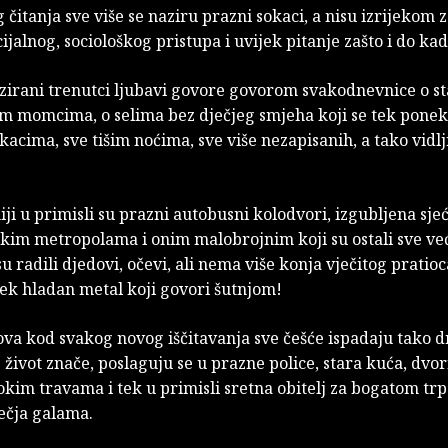
čitanja sve više se naziru prazni sokaci, a nisu izrijekom z
cijalnog, sociološkog pristupa i uvijek pitanje zašto i do ka
dozirani trenutci ljubavi govore govorom svakodnevnice o s
m momcima, o selima bez dječjeg smjeha koji se tek ponek
acima, sve tišim noćima, sve više nezapisanih, a tako vidlj
iji u primisli su prazni autobusni kolodvori, izgubljena sje
im metropolama i onim malobrojnim koji su ostali sve veći
su radili djedovi, očevi, ali nema više konja vječitog pratioc
 tek hladan metal koji govori šutnjom!
ova kod svakog novog iščitavanja sve češće ispadaju tako 
e život znače, poslaguju se u prazne police, stara kuća, dvor
okim travama i tek u primisli sretna obitelj za bogatom tr
ečja galama.