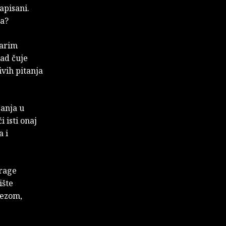
apisani.
da?
tarim
ad čuje
ivih pitanja
ćanja u
 isti onaj
a i
drage
ište
pezom,