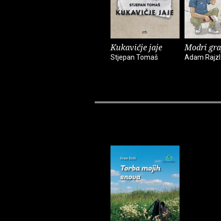
Kukavičje jaje
Modri gra
Stjepan Tomaš
Adam Rajzl