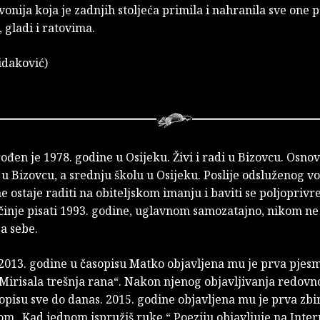
avonija koja je zadnjih stoljeća primila i nahranila sve one 
 gladi i ratovima.
idaković)
ođen je 1978. godine u Osijeku. Živi i radi u Bizovcu. Osno
u Bizovcu, a srednju školu u Osijeku. Poslije odsluženog v
e ostaje raditi na obiteljskom imanju i baviti se poljopriv
činje pisati 1993. godine, uglavnom samozatajno, nikom ne
a sebe.
 2013. godine u časopisu Matko objavljena mu je prva pjes
Mirisala trešnja rana“. Nakon njenog objavljivanja redovno
opisu sve do danas. 2015. godine objavljena mu je prva zbi
m „Kad jednom ispružiš ruke.“ Poeziju objavljuje na Inter