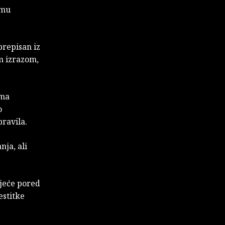
imu
prepisan iz
m izrazom,
ima
o
pravila.
ja, ali
ijeće pored
estitke