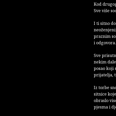
Kod drugog 
Sve više so
I ti sitno 
neoženjeni
praznim sok
i odgovora.
Sve prisutn
nekim dalek
posao koji 
prijatelja,
Iz torbe sn
sitnice koj
obraslo vis
pjesma i dj