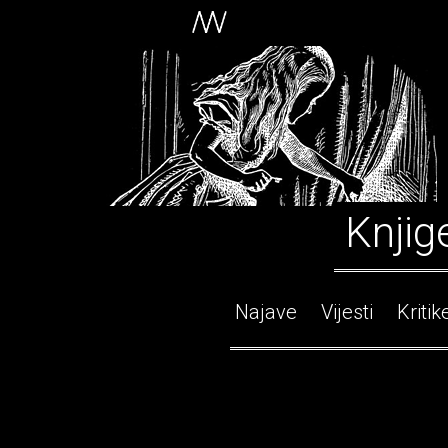
Knjig
Najave
Vijesti
Kritik