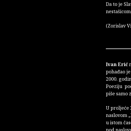
Da to je Sl
nestašicom,
(Zorislav V
Ivan Erić
r
pohađao je 
2000. godin
Poeziju po
piše samo z
U proljeće
naslovom „
u istom čas
pod naslovo