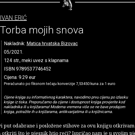
IVAN ERIĆ
Torba mojih snova
Nakladnik:
Matica hrvatska Bizovac
05/2021.
124 str., meki uvez s klapnama
ISBN 9789537746452
Cijena: 9.29 eur
Preračunato po fiksnom tečaju konverzije 7,53450 kuna za 1 euro
Cijene knjiga su informativnog karaktera, navodimo prvu cijenu po izlasku
knjige iz tiska. Preporučamo da cijene i dostupnost knjiga provjerite kod
nakladnika ili u knjižarama! Moderna vremena više se ne bave prodajom
knjiga, potražite ih u knjižarama, antikvarijatima ili u knjižnicama.
vi put odabrane i posložene stihove za ovu knjigu otkrivam 
tkriti što je pjesnik htio reći? Ispričao nam je u svojim 