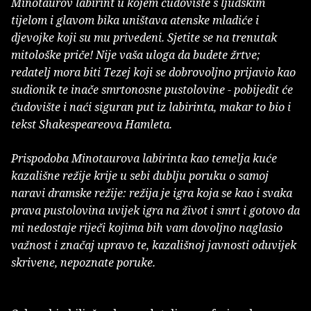
Minotaurov labirint u kojem čudovište s ljudskim
tijelom i glavom bika uništava atenske mladiće i
djevojke koji su mu privedeni. Sjetite se na trenutak
mitološke priče! Nije vaša uloga da budete žrtve;
redatelj mora biti Tezej koji se dobrovoljno prijavio kao
sudionik te inače smrtonosne pustolovine - pobijedit će
čudovište i naći siguran put iz labirinta, makar to bio i
tekst Shakespeareova Hamleta.
Prispodoba Minotaurova labirinta kao temelja kuće
kazališne režije krije u sebi dublju poruku o samoj
naravi dramske režije: režija je igra koja se kao i svaka
prava pustolovina uvijek igra na život i smrt i gotovo da
mi nedostaje riječi kojima bih vam dovoljno naglasio
važnost i značaj upravo te, kazališnoj javnosti oduvijek
skrivene, nepoznate poruke.