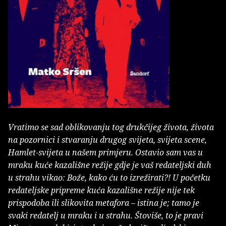
Vratimo se sad oblikovanju tog drukčijeg života, života
na pozornici i stvaranju drugog svijeta, svijeta scene,
Hamlet-svijeta u našem primjeru. Ostavio sam vas u
mraku kuće kazališne režije gdje je vaš redateljski duh
u strahu vikao: Bože, kako ću to izrežirati?! U početku
redateljske pripreme kuća kazališne režije nije tek
prispodoba ili slikovita metafora – istina je; tamo je
svaki redatelj u mraku i u strahu. Štoviše, to je pravi