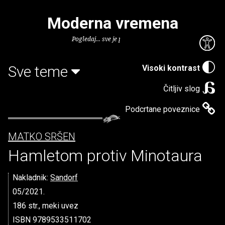
Moderna vremena
Pogledaj... sve je puno knjiga.
Sve teme
Visoki kontrast
Čitljiv slog
Podcrtane poveznice
MATKO SRŠEN
Hamletom protiv Minotaura
Nakladnik:
Sandorf
05/2021.
186 str., meki uvez
ISBN 9789533511702