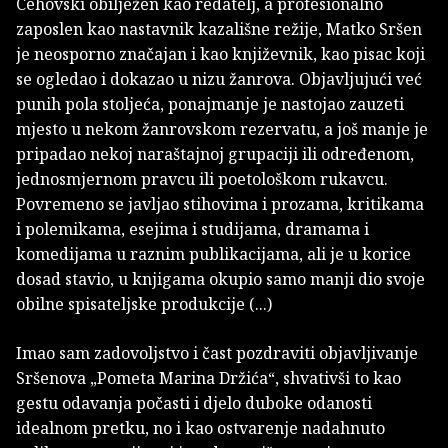
Cehovski obilježen kao redatelj, a profesionalno
zaposlen kao nastavnik kazališne režije, Matko Sršen
je neosporno značajan i kao književnik, kao pisac koji
se ogledao i dokazao u nizu žanrova. Objavljujući već
punih pola stoljeća, ponajmanje je nastojao zauzeti
mjesto u nekom žanrovskom rezervatu, a još manje je
pripadao nekoj naraštajnoj grupaciji ili određenom,
jednosmjernom pravcu ili poetološkom rukavcu.
Povremeno se javljao stihovima i prozama, kritikama
i polemikama, esejima i studijama, dramama i
komedijama u raznim publikacijama, ali je u korice
dosad stavio, u knjigama okupio samo manji dio svoje
obilne spisateljske produkcije (...)
Imao sam zadovoljstvo i čast pozdraviti objavljivanje
Sršenova „Pometa Marina Držića“, shvativši to kao
gestu odavanja počasti i djelo duboke odanosti
idealnom pretku, no i kao ostvarenje nadahnuto