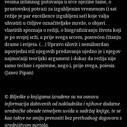
veoma intimnog putovanja u srce njezine tame, o
prustovskoj potrazi za izgubljenim vremenom (i sat
režije je par excellence izgubljeni sat) koje valja
uhvatiti u čitljive označiteljske mreže, o objavi
vlastitih spoznaja o režiji, o biografiziranju života koji
je po svojoj srži, a prije svega srcem, posvećen čitanju
drame i svijeta. (…) Upravo silovit i nemilosrdan
ispovjedni stil njegovih predavanja ujedno je i njegov
najmoćniji teorijski argument i dokaz da režija nije
samo techne i episteme, nego i, prije svega, poiesis.
(Janez Pipan)
© Bilješke o knjigama izrađene su na osnovu
informacija dobivenih od nakladnika i njihove dodatne
uredničke obrade temeljem uvida u sadržaj knjige, te se
kao takve ne smiju prenositi bez prethodnog dogovora s
uredništvom portala.