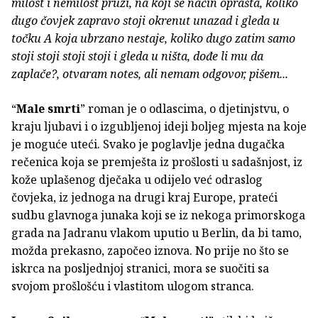
milost i nemilost pruzi, na koji se način oprašta, koliko
dugo čovjek zapravo stoji okrenut unazad i gleda u
točku A koja ubrzano nestaje, koliko dugo zatim samo
stoji stoji stoji stoji i gleda u ništa, dođe li mu da
zaplače?, otvaram notes, ali nemam odgovor, pišem...
“
Male smrti
” roman je o odlascima, o djetinjstvu, o
kraju ljubavi i o izgubljenoj ideji boljeg mjesta na koje
je moguće uteći. Svako je poglavlje jedna dugačka
rečenica koja se premješta iz prošlosti u sadašnjost, iz
kože uplašenog dječaka u odijelo već odraslog
čovjeka, iz jednoga na drugi kraj Europe, prateći
sudbu glavnoga junaka koji se iz nekoga primorskoga
grada na Jadranu vlakom uputio u Berlin, da bi tamo,
možda prekasno, započeo iznova. No prije no što se
iskrca na posljednjoj stranici, mora se suočiti sa
svojom prošlošću i vlastitom ulogom stranca.