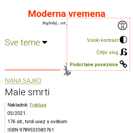
Moderna vremena
Pogledaj... sve je puno knjiga.
Sve teme
Visoki kontrast
Čitljiv slog
Podcrtane poveznice
IVANA SAJKO
Male smrti
Nakladnik:
Fraktura
05/2021.
176 str., tvrdi uvez s ovitkom
ISBN 9789533583761