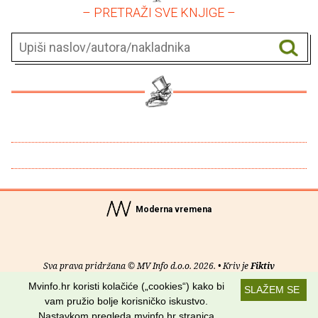
– PRETRAŽI SVE KNJIGE –
Moderna vremena
Sva prava pridržana © MV Info d.o.o. 2026. • Kriv je
Fiktiv
Mvinfo.hr koristi kolačiće („cookies“) kako bi
SLAŽEM SE
O nama
•
Pomoć
•
Uvjeti korištenja
•
RSS kanali
vam pružio bolje korisničko iskustvo.
Nastavkom pregleda mvinfo.hr stranica