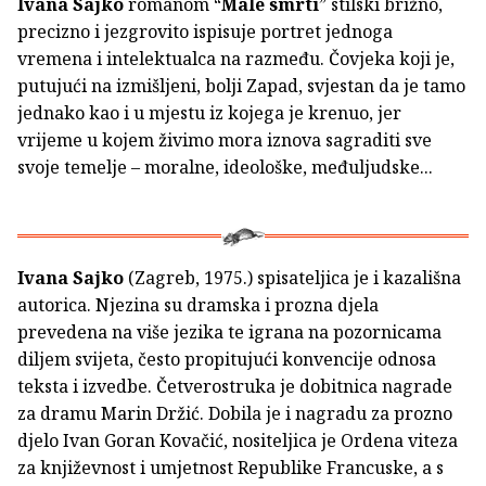
Ivana Sajko
romanom “
Male smrti
” stilski brižno,
precizno i jezgrovito ispisuje portret jednoga
vremena i intelektualca na razmeđu. Čovjeka koji je,
putujući na izmišljeni, bolji Zapad, svjestan da je tamo
jednako kao i u mjestu iz kojega je krenuo, jer
vrijeme u kojem živimo mora iznova sagraditi sve
svoje temelje – moralne, ideološke, međuljudske...
Ivana Sajko
(Zagreb, 1975.) spisateljica je i kazališna
autorica. Njezina su dramska i prozna djela
prevedena na više jezika te igrana na pozornicama
diljem svijeta, često propitujući konvencije odnosa
teksta i izvedbe. Četverostruka je dobitnica nagrade
za dramu Marin Držić. Dobila je i nagradu za prozno
djelo Ivan Goran Kovačić, nositeljica je Ordena viteza
za književnost i umjetnost Republike Francuske, a s