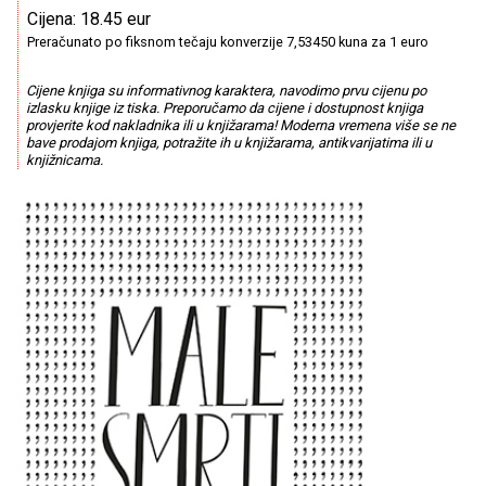
Cijena: 18.45 eur
Preračunato po fiksnom tečaju konverzije 7,53450 kuna za 1 euro
Cijene knjiga su informativnog karaktera, navodimo prvu cijenu po
izlasku knjige iz tiska. Preporučamo da cijene i dostupnost knjiga
provjerite kod nakladnika ili u knjižarama! Moderna vremena više se ne
bave prodajom knjiga, potražite ih u knjižarama, antikvarijatima ili u
knjižnicama.