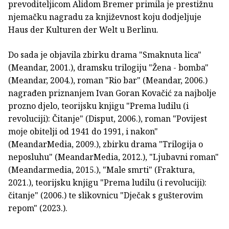
prevoditeljicom Alidom Bremer primila je prestižnu
njemačku nagradu za književnost koju dodjeljuje
Haus der Kulturen der Welt u Berlinu.
Do sada je objavila zbirku drama "Smaknuta lica"
(Meandar, 2001.), dramsku trilogiju "Žena - bomba"
(Meandar, 2004.), roman "Rio bar" (Meandar, 2006.)
nagrađen priznanjem Ivan Goran Kovačić za najbolje
prozno djelo, teorijsku knjigu "Prema ludilu (i
revoluciji): Čitanje" (Disput, 2006.), roman "Povijest
moje obitelji od 1941 do 1991, i nakon"
(MeandarMedia, 2009.), zbirku drama "Trilogija o
neposluhu" (MeandarMedia, 2012.), "Ljubavni roman"
(Meandarmedia, 2015.), "Male smrti" (Fraktura,
2021.), teorijsku knjigu "Prema ludilu (i revoluciji):
čitanje" (2006.) te slikovnicu "Dječak s gušterovim
repom" (2023.).