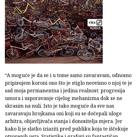
“A moguće je da se i u tome samo zavaravam, odnosno
pripisujem koroni ono što je stiglo neovisno o njoj te je
sad moja permanentna i jedina realnost: progresija
umora i usporavanje cijelog mehanizma dok se ne
skrasim na nuli. Isto je tako moguće da sve nas
zavaravaju brojkama oni koji su se dočepali uloge
arbitra, objavIjivača stanja i donositelja mjera. Jer
kako li je slatko iziaziti pred publiku koja te iščekuje
otvorenih usta. Statistike i grafovi su fantastičan