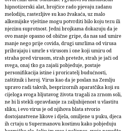
hipnotizerski alat, brojčice rado pjevaju zadanu
melodiju, rastezljive su kao žvakaća, uz malo
alkemijske vještine mogu potvrditi bilo koju tezu ili
njezinu suprotnost. Jedni brojkama dokazuju da je
ovo manje opasno od obične gripe, da nas sad umire
manje nego prije covida, drugi umrlima od virusa
pribrajaju i umrle s virusom i one koji umiru od
straha pred virusom, strah preteže, strah je jači od
svega, onaj tko ga zajaši pobjeduje, postaje
personifikacija istine i proricatelj budućnosti,
zaštitnik i heroj. Virus kao da je poslan na Zemlju
upravo radi takvih, besprizornih aparatčika koji su
cijeloga svoga bljutavog života tragali za zrnom soli,
ne bi li stekli opravdanje za zaljubijenost u vlastitu
sliku, i evo virus je od njihova blata stvorio
dostojanstvene likove i djela, omiljene u puku, djeca
ih crtaju u Supermanovu kostimu kako pobjeduju
kozmičko zlo, šalju im srca i poljupce, svoje narudže