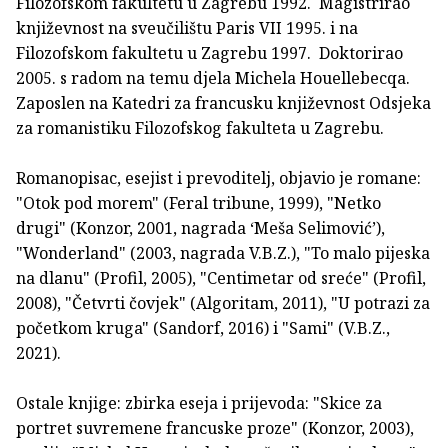
Filozofskom fakultetu u Zagrebu 1992. Magistrirao
književnost na sveučilištu Paris VII 1995. i na
Filozofskom fakultetu u Zagrebu 1997. Doktorirao
2005. s radom na temu djela Michela Houellebecqa.
Zaposlen na Katedri za francusku književnost Odsjeka
za romanistiku Filozofskog fakulteta u Zagrebu.
Romanopisac, esejist i prevoditelj, objavio je romane:
"Otok pod morem" (Feral tribune, 1999), "Netko
drugi" (Konzor, 2001, nagrada ‘Meša Selimović’),
"Wonderland" (2003, nagrada V.B.Z.), "To malo pijeska
na dlanu" (Profil, 2005), "Centimetar od sreće" (Profil,
2008), "Četvrti čovjek" (Algoritam, 2011), "U potrazi za
početkom kruga" (Sandorf, 2016) i "Sami" (V.B.Z.,
2021).
Ostale knjige: zbirka eseja i prijevoda: "Skice za
portret suvremene francuske proze" (Konzor, 2003),