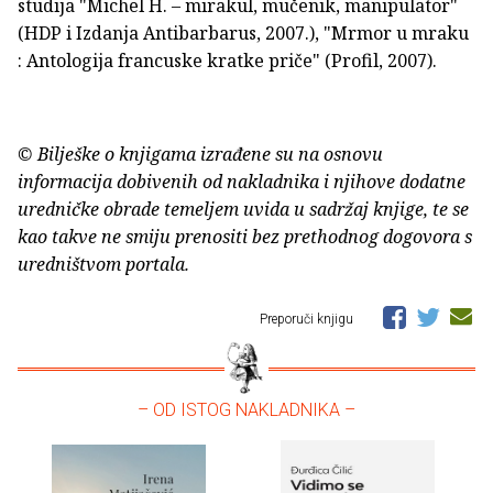
studija "Michel H. – mirakul, mučenik, manipulator"
(HDP i Izdanja Antibarbarus, 2007.), "Mrmor u mraku
: Antologija francuske kratke priče" (Profil, 2007).
© Bilješke o knjigama izrađene su na osnovu
informacija dobivenih od nakladnika i njihove dodatne
uredničke obrade temeljem uvida u sadržaj knjige, te se
kao takve ne smiju prenositi bez prethodnog dogovora s
uredništvom portala.
Preporuči knjigu
– OD ISTOG NAKLADNIKA –