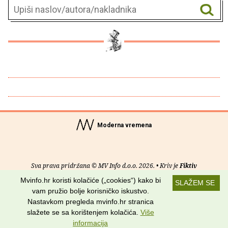
Moderna vremena
Sva prava pridržana © MV Info d.o.o. 2026. • Kriv je
Fiktiv
Mvinfo.hr koristi kolačiće („cookies“) kako bi
SLAŽEM SE
O nama
•
Pomoć
•
Uvjeti korištenja
•
RSS kanali
vam pružio bolje korisničko iskustvo.
Nastavkom pregleda mvinfo.hr stranica
Potraži nas na:
slažete se sa korištenjem kolačića.
Više
informacija