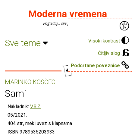
Moderna vremena
Pogledaj... sve je puno knjiga.
Sve teme
Visoki kontrast
Čitljiv slog
Podcrtane poveznice
MARINKO KOŠČEC
Sami
Nakladnik:
V.B.Z.
05/2021.
404 str., meki uvez s klapnama
ISBN 9789535203933