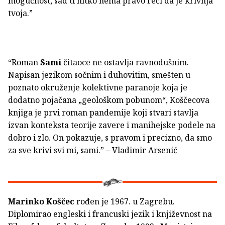
mogućnost, sad ti nitko nema pravo reći da je krivnja
tvoja.”
“Roman
Sami
čitaoce ne ostavlja ravnodušnim.
Napisan jezikom sočnim i duhovitim, smešten u
poznato okruženje kolektivne paranoje koja je
dodatno pojačana „geološkom pobunom“, Koščecova
knjiga je prvi roman pandemije koji stvari stavlja
izvan konteksta teorije zavere i manihejske podele na
dobro i zlo. On pokazuje, s pravom i precizno, da smo
za sve krivi svi mi, sami.”
–
Vladimir Arsenić
Marinko Koščec
rođen je 1967. u Zagrebu.
Diplomirao engleski i francuski jezik i književnost na