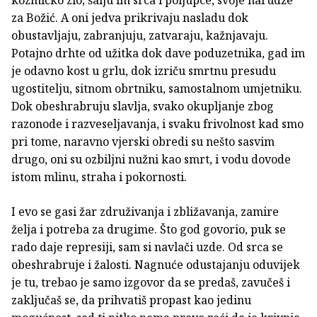
za Božić. A oni jedva prikrivaju nasladu dok
obustavljaju, zabranjuju, zatvaraju, kažnjavaju.
Potajno drhte od užitka dok dave poduzetnika, gad im
je odavno kost u grlu, dok izriču smrtnu presudu
ugostitelju, sitnom obrtniku, samostalnom umjetniku.
Dok obeshrabruju slavlja, svako okupljanje zbog
razonode i razveseljavanja, i svaku frivolnost kad smo
pri tome, naravno vjerski obredi su nešto sasvim
drugo, oni su ozbiljni nužni kao smrt, i vodu dovode
istom mlinu, straha i pokornosti.
I evo se gasi žar združivanja i zbližavanja, zamire
želja i potreba za drugime. Što god govorio, puk se
rado daje represiji, sam si navlači uzde. Od srca se
obeshrabruje i žalosti. Nagnuće odustajanju oduvijek
je tu, trebao je samo izgovor da se predaš, zavučeš i
zaključaš se, da prihvatiš propast kao jedinu