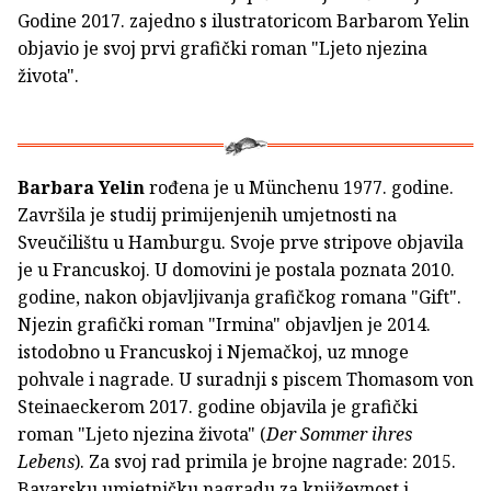
Godine 2017. zajedno s ilustratoricom Barbarom Yelin
objavio je svoj prvi grafički roman "Ljeto njezina
života".
Barbara Yelin
rođena je u Münchenu 1977. godine.
Završila je studij primijenjenih umjetnosti na
Sveučilištu u Hamburgu. Svoje prve stripove objavila
je u Francuskoj. U domovini je postala poznata 2010.
godine, nakon objavljivanja grafičkog romana "Gift".
Njezin grafički roman "Irmina" objavljen je 2014.
istodobno u Francuskoj i Njemačkoj, uz mnoge
pohvale i nagrade. U suradnji s piscem Thomasom von
Steinaeckerom 2017. godine objavila je grafički
roman "Ljeto njezina života" (
Der Sommer ihres
Lebens
). Za svoj rad primila je brojne nagrade: 2015.
Bavarsku umjetničku nagradu za književnost i