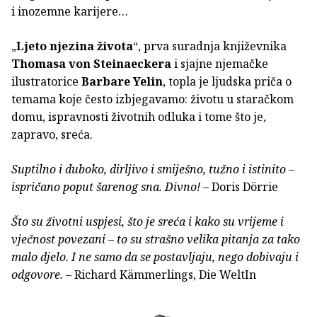
i inozemne karijere…
„
Ljeto njezina života
“, prva suradnja književnika
Thomasa von Steinaeckera
i sjajne njemačke
ilustratorice
Barbare Yelin
, topla je ljudska priča o
temama koje često izbjegavamo: životu u staračkom
domu, ispravnosti životnih odluka i tome što je,
zapravo, sreća.
Suptilno i duboko, dirljivo i smiješno, tužno i istinito –
ispričano poput šarenog sna. Divno!
– Doris Dörrie
Što su životni uspjesi, što je sreća i kako su vrijeme i
vječnost povezani – to su strašno velika pitanja za tako
malo djelo. I ne samo da se postavljaju, nego dobivaju i
odgovore.
– Richard Kämmerlings, Die WeltIn