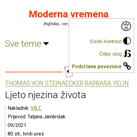
Moderna vremena
Pogledaj... sve je puno knjiga.
Sve teme
Visoki kontrast
Čitljiv slog
Podcrtane poveznice
THOMAS VON STEINAECKER
BARBARA YELIN
Ljeto njezina života
Nakladnik:
V.B.Z.
Prijevod: Tatjana Jambrišak
09/2021.
80 str., tvrdi uvez