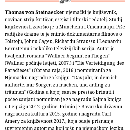
Thomas von Steinaecker
njemački je književnik,
novinar, strip-kritičar, esejist i filmski redatelj. Studij
književnosti završio je u Münchenu i Cincinnatiju. Piše
radijske drame te je snimio dokumentarne filmove o
Tolstoju, Johnu Cageu, Richardu Straussu i Leonardu
Bernsteinu i nekoliko televizijskih serija. Autor je
hvaljenih romana "Wallner beginnt zu Fliegen"
(Wallner počinje letjeti, 2007.) i "Die Verteidigung des
Paradieses" (Obrana raja, 2016.) nominiranih za
Njemačku nagradu za knjigu. "Das Jahr, in dem ich
aufhörte, mir Sorgen zu machen, und anfing zu
träumen" (Godina u kojoj sam se prestao brinuti i
počeo sanjati) nominiran je za nagradu Sajma knjiga
u Leipzigu 2012. godine. Primio je Bavarsku državnu
nagradu za kulturu 2015. godine i nagradu Carl
Amery za književnost 2017., koja odaje priznanje
suvremenim autorima koji pišu na njemačkom jeziku.