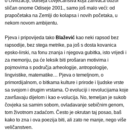
o civilizaciji, odiseja čovječanstva koja zahvaća obzor
sličan onome Odiseje 2001., samo još malo veći: od
prapočetaka na Zemlji do kolapsa i novih početaka, u
nekom novom ambijentu.
Pjeva i pripovijeda tako
Blažević
kao neki rapsod bez
rapsodije, bez stega metrike, pa još s dosta kovanica
epsko-lirski, na fonu znanja i njegova gubitka, isto vrijedi i
za memoriju, pa će leksik biti prošaran motivima i
pojmovima s područja arheologije, antropologije,
lingvistike, matematike… Pjeva o temeljnom, o
primordijalnom, o bitkama kulture i prirode i ljudske vrste
sa svojom i drugim vrstama. O evoluciji i revolucijama koje
završavaju dijelom i kao e-volucija. No, temeljan je sukob
čovjeka sa samim sobom, ovladavanje sebičnim genom,
tom životnom zadaćom. Često je okrutan taj posao, baš
kako to zna i ova poezija biti, ali zato ne manje, nego više
veličanstven.