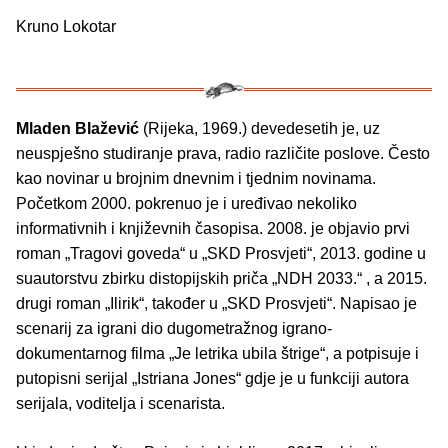
Kruno Lokotar
Mladen Blažević
(Rijeka, 1969.) devedesetih je, uz
neuspješno studiranje prava, radio različite poslove. Često
kao novinar u brojnim dnevnim i tjednim novinama.
Početkom 2000. pokrenuo je i uređivao nekoliko
informativnih i književnih časopisa. 2008. je objavio prvi
roman „Tragovi goveda“ u „SKD Prosvjeti“, 2013. godine u
suautorstvu zbirku distopijskih priča „NDH 2033.“ , a 2015.
drugi roman „Ilirik“, također u „SKD Prosvjeti“. Napisao je
scenarij za igrani dio dugometražnog igrano-
dokumentarnog filma „Je letrika ubila štrige“, a potpisuje i
putopisni serijal „Istriana Jones“ gdje je u funkciji autora
serijala, voditelja i scenarista.