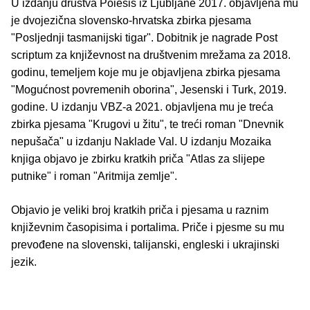
U izdanju društva Poiesis iz Ljubljane 2017. objavljena mu
je dvojezična slovensko-hrvatska zbirka pjesama
"Posljednji tasmanijski tigar". Dobitnik je nagrade Post
scriptum za književnost na društvenim mrežama za 2018.
godinu, temeljem koje mu je objavljena zbirka pjesama
"Mogućnost povremenih oborina", Jesenski i Turk, 2019.
godine. U izdanju VBZ-a 2021. objavljena mu je treća
zbirka pjesama "Krugovi u žitu", te treći roman "Dnevnik
nepušača" u izdanju Naklade Val. U izdanju Mozaika
knjiga objavo je zbirku kratkih priča "Atlas za slijepe
putnike" i roman "Aritmija zemlje".
Objavio je veliki broj kratkih priča i pjesama u raznim
književnim časopisima i portalima. Priče i pjesme su mu
prevođene na slovenski, talijanski, engleski i ukrajinski
jezik.