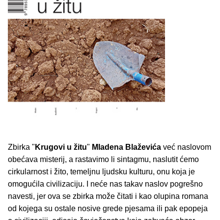
Zbirka "
Krugovi u žitu
"
Mladena Blaževića
već naslovom
obećava misterij, a rastavimo li sintagmu, naslutit ćemo
cirkularnost i žito, temeljnu ljudsku kulturu, onu koja je
omogućila civilizaciju. I neće nas takav naslov pogrešno
navesti, jer ova se zbirka može čitati i kao olupina romana
od kojega su ostale nosive grede pjesama ili pak epopeja