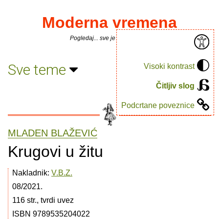
Moderna vremena
Pogledaj... sve je puno knjiga.
Sve teme
Visoki kontrast
Čitljiv slog
Podcrtane poveznice
MLADEN BLAŽEVIĆ
Krugovi u žitu
Nakladnik:
V.B.Z.
08/2021.
116 str., tvrdi uvez
ISBN 9789535204022