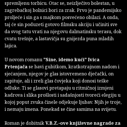
spremljenu torbicu. Otac se, neizlječivo bolestan, u
zagrebačkoj bolnici bori za zrak. Prvo je pandemijsko
proljeće i sin ga s majkom posvećeno obilazi. A onda,
taj će sin poduzeti gotovo filmsku akciju i učiniti sve
da svog tatu vrati na njegovu dalmatinsku terasu, dok
cvatu trešnje, a lastavičja su gnijezda puna mladih
lajica.
U novom romanu
"Sine, idemo kući"
Ivica
Prtenjača
se bavi gubitkom, kratkotrajnom nadom i
sjećanjem, njegov je glas istovremeno dječački, on
zapituje, ali i zreli glas čovjeka koji donosi teške
odluke. Ti se glasovi pretapaju u ritmičnoj izmjeni
kadrova i slika prošlosti i sadašnjosti tvoreći elegiju u
kojoj poput zvuka činele odjekuje ljubav. Njih je troje,
i nemaju imena. Ponekad se čine samima na svijetu.
Roman je dobitnik
V.B.Z.-ove književne nagrade za