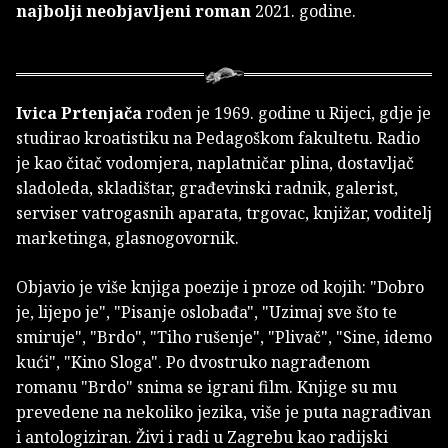
najbolji neobjavljeni roman
2021. godine.
Ivica Prtenjača
rođen je 1969. godine u Rijeci, gdje je
studirao kroatistiku na Pedagoškom fakultetu. Radio
je kao čitač vodomjera, naplatničar plina, dostavljač
sladoleda, skladištar, građevinski radnik, galerist,
serviser vatrogasnih aparata, trgovac, knjižar, voditelj
marketinga, glasnogovornik.
Objavio je više knjiga poezije i proze od kojih: "Dobro
je, lijepo je", "Pisanje oslobađa", "Uzimaj sve što te
smiruje", "Brdo", "Tiho rušenje", "Plivač", "Sine, idemo
kući", "Kino Sloga". Po dvostruko nagrađenom
romanu "Brdo" snima se igrani film. Knjige su mu
prevedene na nekoliko jezika, više je puta nagrađivan
i antologiziran. Živi i radi u Zagrebu kao radijski