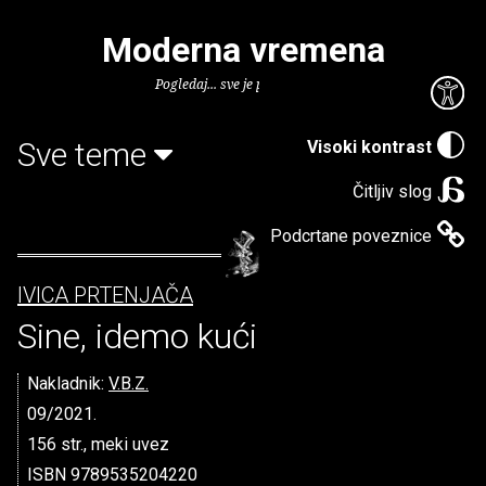
Moderna vremena
Pogledaj... sve je puno knjiga.
Sve teme
Visoki kontrast
Čitljiv slog
Podcrtane poveznice
IVICA PRTENJAČA
Sine, idemo kući
Nakladnik:
V.B.Z.
09/2021.
156 str., meki uvez
ISBN 9789535204220