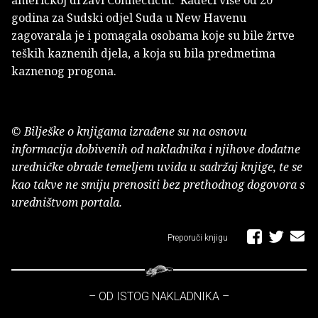
američkoj državi Connecticut. Radeći više od 20
godina za Sudski odjel Suda u New Havenu
zagovarala je i pomagala osobama koje su bile žrtve
teških kaznenih djela, a koja su bila predmetima
kaznenog progona.
© Bilješke o knjigama izrađene su na osnovu
informacija dobivenih od nakladnika i njihove dodatne
uredničke obrade temeljem uvida u sadržaj knjige, te se
kao takve ne smiju prenositi bez prethodnog dogovora s
uredništvom portala.
Preporuči knjigu
– OD ISTOG NAKLADNIKA –