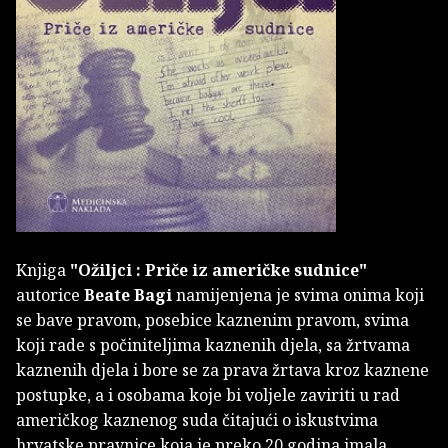
Knjiga
"Ožiljci : Priče iz američke sudnice"
autorice
Beate Bagi
namijenjena je svima onima koji
se bave pravom, posebice kaznenim pravom, svima
koji rade s počiniteljima kaznenih djela, sa žrtvama
kaznenih djela i bore se za prava žrtava kroz kaznene
postupke, a i osobama koje bi voljele zaviriti u rad
američkog kaznenog suda čitajući o iskustvima
hrvatske pravnice koja je preko 20 godina imala