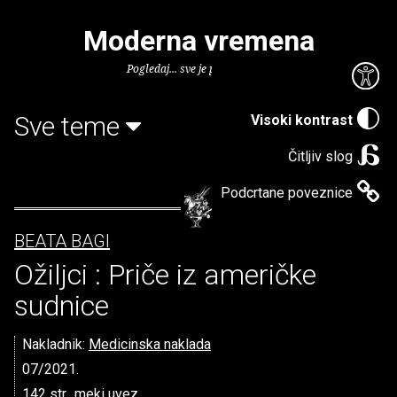
Moderna vremena
Pogledaj... sve je puno knjiga.
Sve teme
Visoki kontrast
Čitljiv slog
Podcrtane poveznice
BEATA BAGI
Ožiljci : Priče iz američke
sudnice
Nakladnik:
Medicinska naklada
07/2021.
142 str., meki uvez