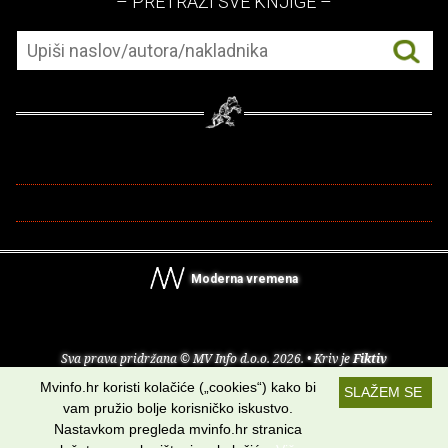
– PRETRAŽI SVE KNJIGE –
Moderna vremena
Sva prava pridržana © MV Info d.o.o. 2026. • Kriv je
Fiktiv
Mvinfo.hr koristi kolačiće („cookies“) kako bi
SLAŽEM SE
O nama
•
Pomoć
•
Uvjeti korištenja
•
RSS kanali
vam pružio bolje korisničko iskustvo.
Nastavkom pregleda mvinfo.hr stranica
Potraži nas na: