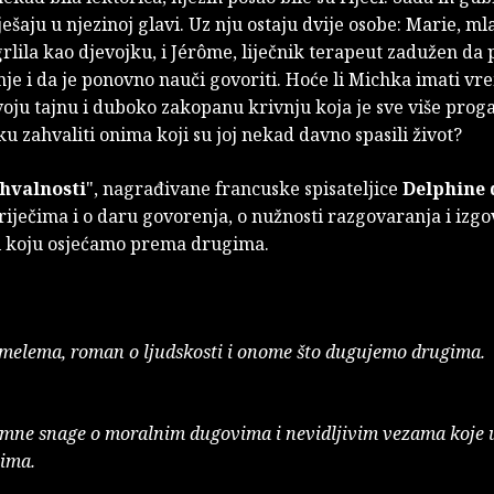
ješaju u njezinoj glavi. Uz nju ostaju dvije osobe: Marie, m
grlila kao djevojku, i Jérôme, liječnik terapeut zadužen da 
nje i da je ponovno nauči govoriti. Hoće li Michka imati v
svoju tajnu i duboko zakopanu krivnju koja je sve više proga
iku zahvaliti onima koji su joj nekad davno spasili život?
hvalnosti
", nagrađivane francuske spisateljice
Delphine 
 riječima i o daru govorenja, o nužnosti razgovaranja i izg
i koju osjećamo prema drugima.
 melema, roman o ljudskosti i onome što dugujemo drugima.
mne snage o moralnim dugovima i nevidljivim vezama koje 
tima.