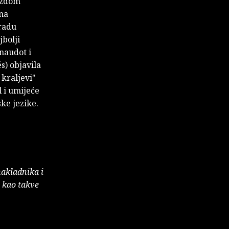
jezdom
ama
radu
jbolji
naudot i
) objavila
 kraljevi"
l i umijeće
ke jezike.
nakladnika i
e kao takve