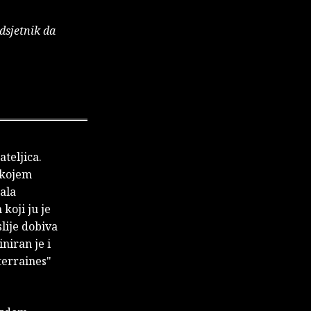
dsjetnik da
ateljica.
u kojem
sala
 koji ju je
slije dobiva
niran je i
terraines"