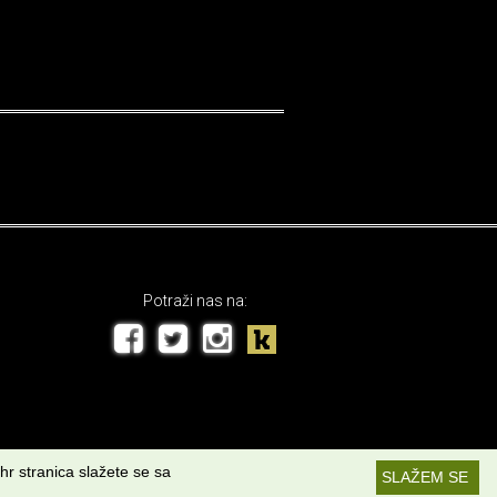
Potraži nas na:
hr stranica slažete se sa
SLAŽEM SE