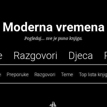
Moderna vremena
Pogledaj... sve je puno knjiga.
e
Razgovori
Djeca
e
Preporuke
Razgovori
Teme
Top lista knji