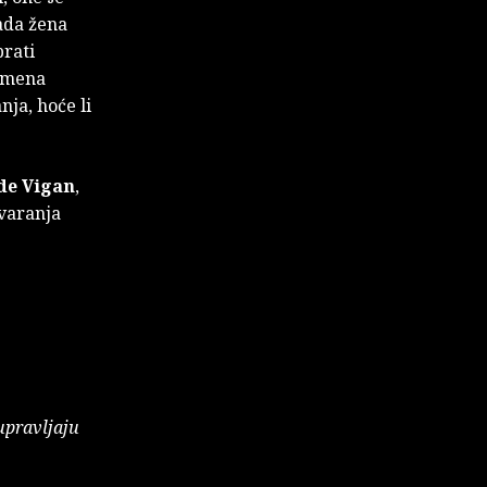
lada žena
prati
remena
nja, hoće li
de Vigan
,
ovaranja
upravljaju