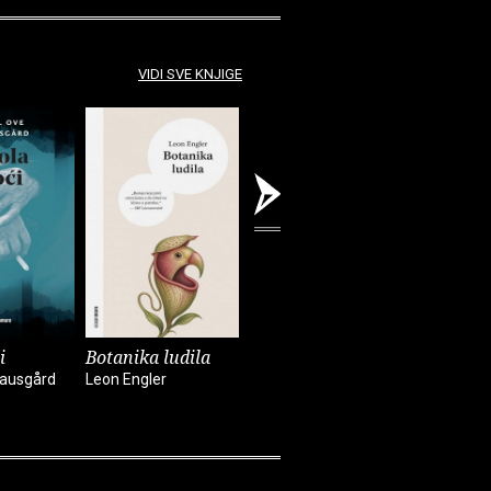
VIDI SVE KNJIGE
i
Botanika ludila
Snimanje
Sunčanik
'Utjelovljenja'
nausgård
Leon Engler
Damir Kar
Tom McCarthy