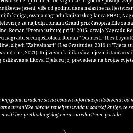
išta se ne opire noći" De Vigan 2011. godine postaje zvi
njiževne jeseni, više od godinu dana nalazi se na ljestvic
nijih knjiga, osvaja nagradu knjižarskog lanca FNAC, Nag
elevizije za najbolji roman i Grand prix časopisa Elle za na
ne. Roman "Prema istinitoj priči" 2015. osvaja Nagradu Re
u nagradu srednjoškolaca. Roman "Odanosti" (Les Loyautés
dine, slijedi "Zahvalnosti" (Les Gratitudes, 2019.) i "Djeca su
s sont rois, 2021). Književna kritika slavi njezin istančan sti
 oslikavanja likova. Djela su joj prevedena na brojne svjets
o knjigama izrađene su na osnovu informacija dobivenih od 
atne uredničke obrade temeljem uvida u sadržaj knjige, te s
enositi bez prethodnog dogovora s uredništvom portala.