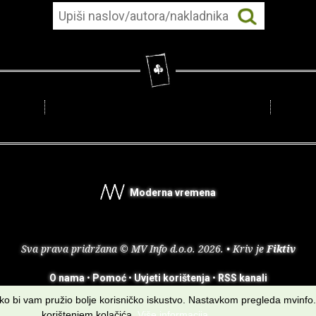
Moderna vremena
Sva prava pridržana © MV Info d.o.o. 2026. • Kriv je
Fiktiv
O nama
•
Pomoć
•
Uvjeti korištenja
•
RSS kanali
kako bi vam pružio bolje korisničko iskustvo. Nastavkom pregleda mvinfo.
korištenjem kolačića.
Više informacija