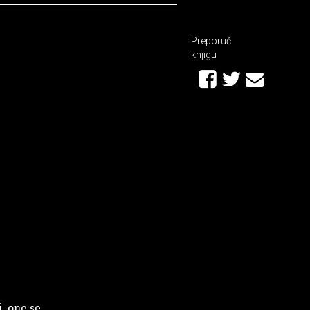
Preporuči
knjigu
i, one se