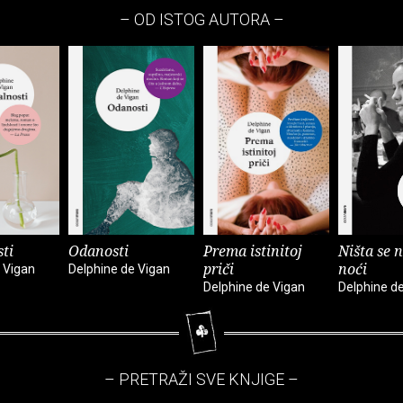
– OD ISTOG AUTORA –
ti
Odanosti
Prema istinitoj
Ništa se n
priči
noći
 Vigan
Delphine de Vigan
Delphine de Vigan
Delphine d
– PRETRAŽI SVE KNJIGE –