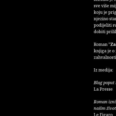
sve više mi
koju je pri
njezino sta
podijeliti 
dobiti pril
Roman "
Za
knjiga je o
zahvalnost
Iz medija:
Blag poput
La Presse
Roman izni
našim živo
Le Figaro