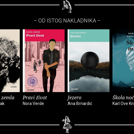
– OD ISTOG NAKLADNIKA –
 zemla
Pravi život
Jezero
Škola noć
vak
Nora Verde
Ana Brnardić
Karl Ove K