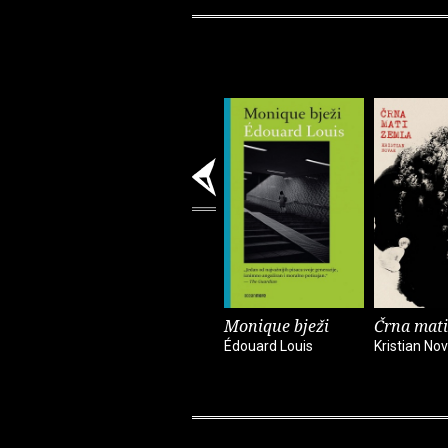
Monique bježi
Črna mati
Édouard Louis
Kristian No