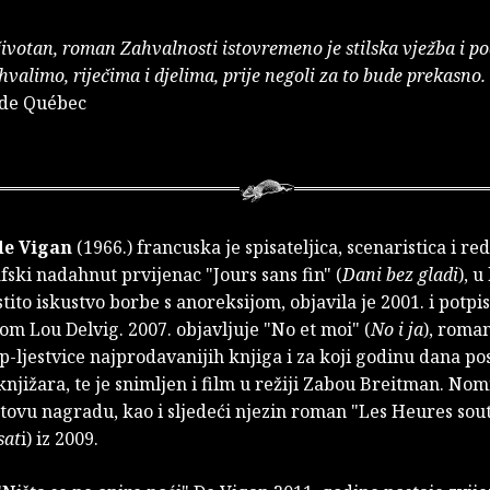
životan, roman Zahvalnosti istovremeno je stilska vježba i po
valimo, riječima i djelima, prije negoli za to bude prekasno.
 de Québec
de Vigan
(1966.) francuska je spisateljica, scenaristica i red
ski nadahnut prvijenac "Jours sans fin" (
Dani bez gladi
), 
stito iskustvo borbe s anoreksijom, objavila je 2001. i potpi
m Lou Delvig. 2007. objavljuje "No et moi" (
No i ja
), roman
p-ljestvice najprodavanijih knjiga i za koji godinu dana po
njižara, te je snimljen i film u režiji Zabou Breitman. Nomi
tovu nagradu, kao i sljedeći njezin roman "Les Heures sou
sat
i) iz 2009.