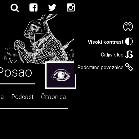
Visoki kontrast
Čitljiv slog
Posao
Podcrtane poveznice
ga
Podcast
Čitaonica