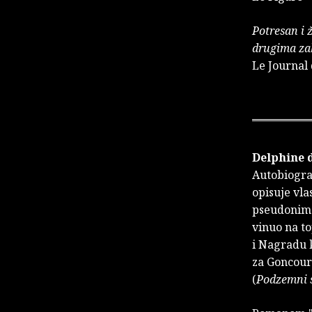
Potresan i 
drugima zah
Le Journal
Delphine 
Autobiograf
opisuje vla
pseudonimo
vinuo na to
i Nagradu k
za Goncour
(
Podzemni 