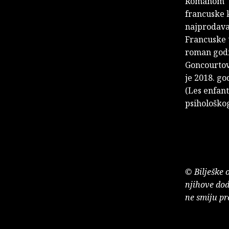
Romanom "N
francuske k
najprodava
Francuske t
roman godi
Goncourtov
je 2018. go
(Les enfant
psihološkog
© Bilješke 
njihove dod
ne smiju pr