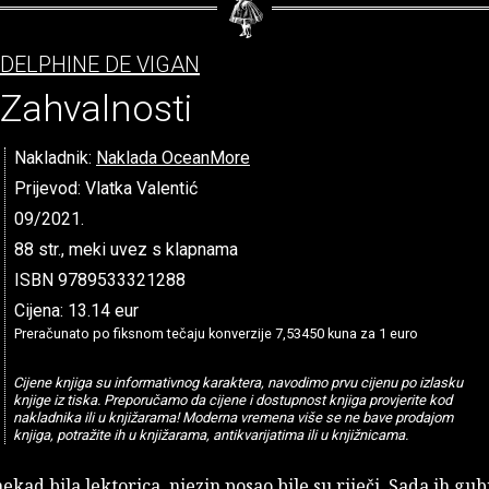
DELPHINE DE VIGAN
Zahvalnosti
Nakladnik:
Naklada OceanMore
Prijevod: Vlatka Valentić
09/2021.
88 str., meki uvez s klapnama
ISBN 9789533321288
Cijena: 13.14 eur
Preračunato po fiksnom tečaju konverzije 7,53450 kuna za 1 euro
Cijene knjiga su informativnog karaktera, navodimo prvu cijenu po izlasku
knjige iz tiska. Preporučamo da cijene i dostupnost knjiga provjerite kod
nakladnika ili u knjižarama! Moderna vremena više se ne bave prodajom
knjiga, potražite ih u knjižarama, antikvarijatima ili u knjižnicama.
ekad bila lektorica, njezin posao bile su riječi. Sada ih gub