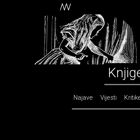
Knjig
Najave
Vijesti
Kritik