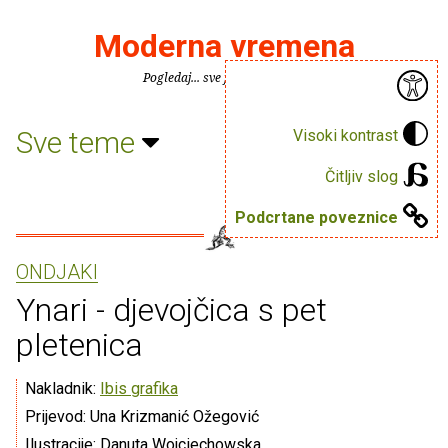
Moderna vremena
Pogledaj... sve je puno knjiga.
Sve teme
Visoki kontrast
Čitljiv slog
Podcrtane poveznice
ONDJAKI
Ynari - djevojčica s pet
pletenica
Nakladnik:
Ibis grafika
Prijevod: Una Krizmanić Ožegović
Ilustracije: Danuta Wojciechowska