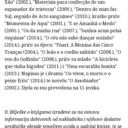
Xão" (2002.), "Materiais para confecção de um
espanador de tristezas" (2009.), "Dentro de mim faz
Sul, seguido de Acto sanguíneo" (2010.), kratke priče:
"Momentos de Aqui" (2001.), "E se Amanhã o Medo"
(2005.), "Os da minha rua" (2007.), "Sonhos azuis pelas
esquinas" (2014.), "O céu não sabe dançar sozinho"
(2014.), priče za djecu: "Ynari: A Menina das Cinco
Tranças (2004.), "O leão e o coelho saltitão" (2008.), "O
voo do Golfinho" (2008.), priče za mlade: "A bicicleta
que tinha bigodes" (2011.) i "Uma escuridão bonita"
(2013.). Napisao je i dramu "Os vivos, o morto e o
peixe frito" (2014.) te novelu "O Assobiador"
(2002.). Djela su mu prevedena na 15 jezika.
© Bilješke o knjigama izrađene su na osnovu
informacija dobivenih od nakladnika i njihove dodatne
uredničke obrade temeljem uvida u sadržaj knjige, te se