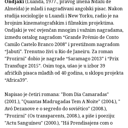
Ondjaki
(Luanda, 1977., pravog imena Ndalu de
Almeida) je mladi i nagrađivani angolski pisac. Nakon
studija sociologije u Luandi i New Yorku, radio je na
brojnim kinematografskim i filmskim projektima.
Ondjaki je već ovjenčan mnogim i važnim nagradama,
između ostalog nagradom “Grande Prémio de Conto
Camilo Castelo Branco 2008” i prestižnom nagradom
“Jabuti”. Trenutno živi u Rio de Janeiru. Za roman
"Prozirni" dobio je nagrade “Saramago 2013” i “Prix
Transfuge 2015”. Osim toga, ušao je u izbor 39
afričkih pisaca mlađih od 40 godina, u sklopu projekta
“Africa39”.
Napisao je četiri romana: "Bom Dia Camaradas"
(2001.), "Quantas Madrugadas Tem A Noite" (2004.), "
Avó Dezanove e o segredo do soviético" (2008.),
"Prozirni" (Os transparents, 2008.), a piše i poeziju:
"Actu Sanguíneu" (2000.), "Há Prendisajens com o