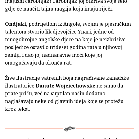
majušni čarobnjak! Čarobnjak joj otkriva svoje selo
gdje će naučiti tajnu magiju koju imaju riječi.
Ondjaki
, podrijetlom iz Angole, svojim je pjesničkim
talentom stvorio lik djevojčice Ynari, jedne od
mnogobrojne angolske djece na koje je neizbrisive
posljedice ostavilo trideset godina rata u njihovoj
zemlji, i dao joj nadnaravne moći koje joj
omogućavaju da okonča rat.
Žive ilustracije vatrenih boja nagrađivane kanadske
ilustratorice
Danute Wojciechowske
ne samo da
prate priču, već na suptilan način dodatno
naglašavaju neke od glavnih ideja koje se protežu
kroz tekst.