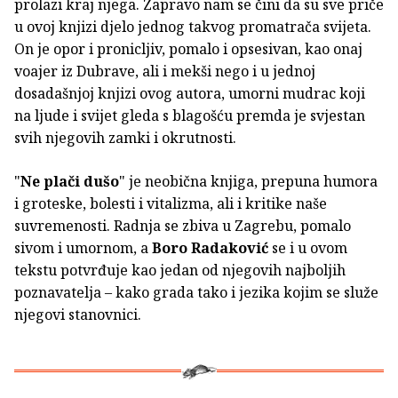
prolazi kraj njega. Zapravo nam se čini da su sve priče
u ovoj knjizi djelo jednog takvog promatrača svijeta.
On je opor i pronicljiv, pomalo i opsesivan, kao onaj
voajer iz Dubrave, ali i mekši nego i u jednoj
dosadašnjoj knjizi ovog autora, umorni mudrac koji
na ljude i svijet gleda s blagošću premda je svjestan
svih njegovih zamki i okrutnosti.
"
Ne plači dušo
" je neobična knjiga, prepuna humora
i groteske, bolesti i vitalizma, ali i kritike naše
suvremenosti. Radnja se zbiva u Zagrebu, pomalo
sivom i umornom, a
Boro Radaković
se i u ovom
tekstu potvrđuje kao jedan od njegovih najboljih
poznavatelja – kako grada tako i jezika kojim se služe
njegovi stanovnici.