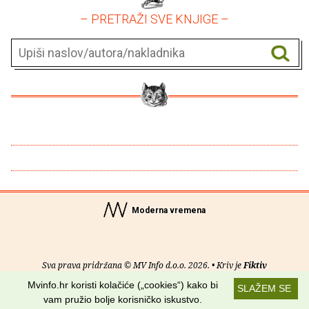
– PRETRAŽI SVE KNJIGE –
Moderna vremena
Sva prava pridržana © MV Info d.o.o. 2026. • Kriv je
Fiktiv
Mvinfo.hr koristi kolačiće („cookies“) kako bi
SLAŽEM SE
O nama
•
Pomoć
•
Uvjeti korištenja
•
RSS kanali
vam pružio bolje korisničko iskustvo.