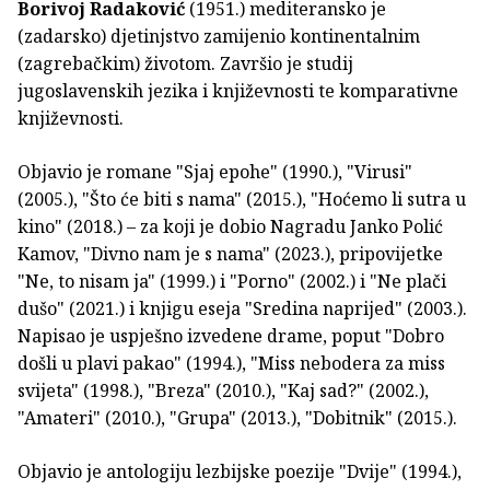
Borivoj Radaković
(1951.) mediteransko je
(zadarsko) djetinjstvo zamijenio kontinentalnim
(zagrebačkim) životom. Završio je studij
jugoslavenskih jezika i književnosti te komparativne
književnosti.
Objavio je romane "Sjaj epohe" (1990.), "Virusi"
(2005.), "Što će biti s nama" (2015.), "Hoćemo li sutra u
kino" (2018.) – za koji je dobio Nagradu Janko Polić
Kamov, "Divno nam je s nama" (2023.), pripovijetke
"Ne, to nisam ja" (1999.) i "Porno" (2002.) i "Ne plači
dušo" (2021.) i knjigu eseja "Sredina naprijed" (2003.).
Napisao je uspješno izvedene drame, poput "Dobro
došli u plavi pakao" (1994.), "Miss nebodera za miss
svijeta" (1998.), "Breza" (2010.), "Kaj sad?" (2002.),
"Amateri" (2010.), "Grupa" (2013.), "Dobitnik" (2015.).
Objavio je antologiju lezbijske poezije "Dvije" (1994.),