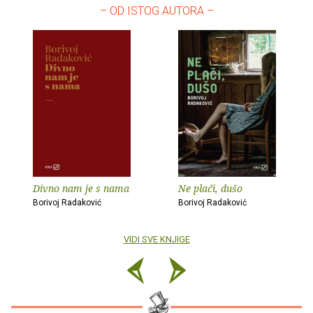
– OD ISTOG AUTORA –
Divno nam je s nama
Ne plači, dušo
Borivoj Radaković
Borivoj Radaković
VIDI SVE KNJIGE