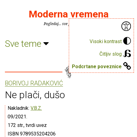
Moderna vremena
Pogledaj... sve je puno knjiga.
Sve teme
Visoki kontrast
Čitljiv slog
Podcrtane poveznice
BORIVOJ RADAKOVIĆ
Ne plači, dušo
Nakladnik:
V.B.Z.
09/2021.
172 str., tvrdi uvez
ISBN 9789535204206