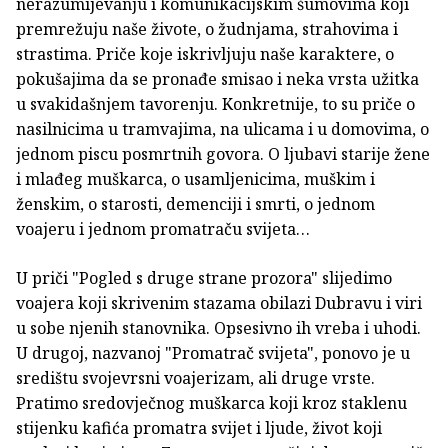
nerazumijevanju i komunikacijskim šumovima koji
premrežuju naše živote, o žudnjama, strahovima i
strastima. Priče koje iskrivljuju naše karaktere, o
pokušajima da se pronađe smisao i neka vrsta užitka
u svakidašnjem tavorenju. Konkretnije, to su priče o
nasilnicima u tramvajima, na ulicama i u domovima, o
jednom piscu posmrtnih govora. O ljubavi starije žene
i mlađeg muškarca, o usamljenicima, muškim i
ženskim, o starosti, demenciji i smrti, o jednom
voajeru i jednom promatraču svijeta…
U priči "Pogled s druge strane prozora" slijedimo
voajera koji skrivenim stazama obilazi Dubravu i viri
u sobe njenih stanovnika. Opsesivno ih vreba i uhodi.
U drugoj, nazvanoj "Promatrač svijeta", ponovo je u
središtu svojevrsni voajerizam, ali druge vrste.
Pratimo sredovječnog muškarca koji kroz staklenu
stijenku kafića promatra svijet i ljude, život koji