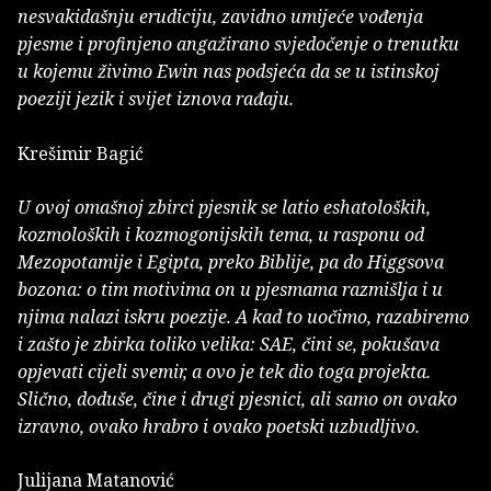
nesvakidašnju erudiciju, zavidno umijeće vođenja
pjesme i profinjeno angažirano svjedočenje o trenutku
u kojemu živimo Ewin nas podsjeća da se u istinskoj
poeziji jezik i svijet iznova rađaju.
Krešimir Bagić
U ovoj omašnoj zbirci pjesnik se latio eshatoloških,
kozmoloških i kozmogonijskih tema, u rasponu od
Mezopotamije i Egipta, preko Biblije, pa do Higgsova
bozona: o tim motivima on u pjesmama razmišlja i u
njima nalazi iskru poezije. A kad to uočimo, razabiremo
i zašto je zbirka toliko velika: SAE, čini se, pokušava
opjevati cijeli svemir, a ovo je tek dio toga projekta.
Slično, doduše, čine i drugi pjesnici, ali samo on ovako
izravno, ovako hrabro i ovako poetski uzbudljivo.
Julijana Matanović