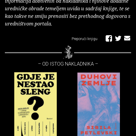
informacija dobivenih od nakladnika i njihove dodatne
uredničke obrade temeljem uvida u sadržaj knjige, te se
kao takve ne smiju prenositi bez prethodnog dogovora s
uredništvom portala.
Preporuči knjigu
– OD ISTOG NAKLADNIKA –