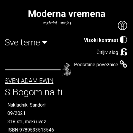
Moderna vremena
Pogledaj... sve je puno knjiga.
Sve teme
Visoki kontrast
Čitljiv slog
Podcrtane poveznice
SVEN ADAM EWIN
S Bogom na ti
Nakladnik:
Sandorf
09/2021.
318 str., meki uvez
ISBN 9789533513546