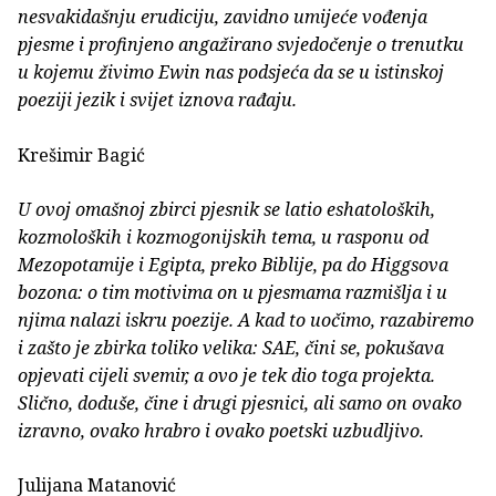
nesvakidašnju erudiciju, zavidno umijeće vođenja
pjesme i profinjeno angažirano svjedočenje o trenutku
u kojemu živimo Ewin nas podsjeća da se u istinskoj
poeziji jezik i svijet iznova rađaju.
Krešimir Bagić
U ovoj omašnoj zbirci pjesnik se latio eshatoloških,
kozmoloških i kozmogonijskih tema, u rasponu od
Mezopotamije i Egipta, preko Biblije, pa do Higgsova
bozona: o tim motivima on u pjesmama razmišlja i u
njima nalazi iskru poezije. A kad to uočimo, razabiremo
i zašto je zbirka toliko velika: SAE, čini se, pokušava
opjevati cijeli svemir, a ovo je tek dio toga projekta.
Slično, doduše, čine i drugi pjesnici, ali samo on ovako
izravno, ovako hrabro i ovako poetski uzbudljivo.
Julijana Matanović