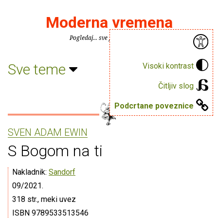
Moderna vremena
Pogledaj... sve je puno knjiga.
Sve teme
Visoki kontrast
Čitljiv slog
Podcrtane poveznice
SVEN ADAM EWIN
S Bogom na ti
Nakladnik:
Sandorf
09/2021.
318 str., meki uvez
ISBN 9789533513546