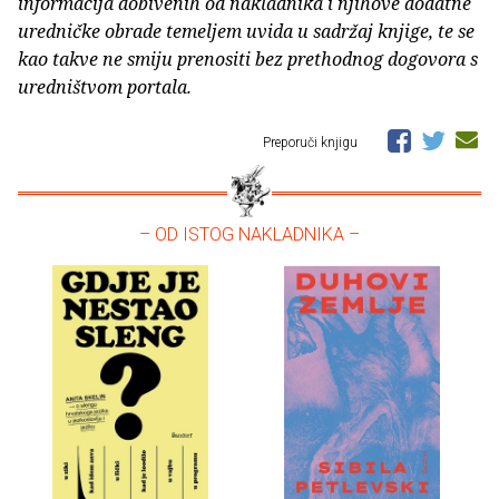
informacija dobivenih od nakladnika i njihove dodatne
uredničke obrade temeljem uvida u sadržaj knjige, te se
kao takve ne smiju prenositi bez prethodnog dogovora s
uredništvom portala.
Preporuči knjigu
– OD ISTOG NAKLADNIKA –