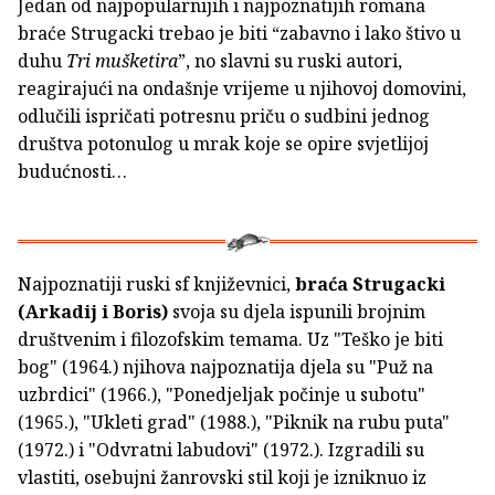
Jedan od najpopularnijih i najpoznatijih romana
braće Strugacki trebao je biti “zabavno i lako štivo u
duhu
Tri mušketira
”, no slavni su ruski autori,
reagirajući na ondašnje vrijeme u njihovoj domovini,
odlučili ispričati potresnu priču o sudbini jednog
društva potonulog u mrak koje se opire svjetlijoj
budućnosti…
Najpoznatiji ruski sf književnici,
braća Strugacki
(Arkadij i Boris)
svoja su djela ispunili brojnim
društvenim i filozofskim temama. Uz "Teško je biti
bog" (1964.) njihova najpoznatija djela su "Puž na
uzbrdici" (1966.), "Ponedjeljak počinje u subotu"
(1965.), "Ukleti grad" (1988.), "Piknik na rubu puta"
(1972.) i "Odvratni labudovi" (1972.). Izgradili su
vlastiti, osebujni žanrovski stil koji je izniknuo iz