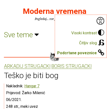
Moderna vremena
Pogledaj... sve je puno knjiga.
Sve teme
Visoki kontrast
Čitljiv slog
Podcrtane poveznice
ARKADIJ STRUGACKI
BORIS STRUGACKI
Teško je biti bog
Nakladnik:
Hangar 7
Prijevod: Žarko Milenić
06/2021.
248 str., meki uvez