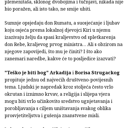
plemenitaša, sklonog dvobojima i tučnjavi, nikada nije
bio poražen, ali isto tako, ne smije ubiti.
Sumnje opsjedaju don Rumatu, a suosjećanje i ljubav
koju osjeća prema lokalnoj djevojci Kiri u njemu
izazivaju želju da spasi kraljevstvo od spletkarenja
don Rebe, kraljevog prvog ministra… Ali s obzirom na
njegove zapovijedi, što mu je činiti? I što ako
zanemari naredbe, kakve će to posljedice izazvati?
"Teško je biti bog"
Arkadija
i
Borisa Strugackog
propituje jednu od najvećih društveno-povijesnih
tema. Ljudski je napredak kroz stoljeća često vrlo
okrutan i iznimno krvav, a religija i slijepa vjera
mogu biti vrlo učinkovito sredstvo ugnjetavanja i
porobljavanja s ciljem uništavanja svakog oblika
prosvjetiteljstva i gušenja znanstvene misli.